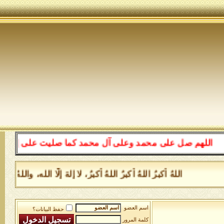
اللهم صل على محمد وعلى آل محمد كما صليت على إبراهيم وعل
اللهُ أكبرُ اللهُ أكبرُ اللهُ أكبرُ، لا إلهَ إلَّا الله، و
اسم العضو
حفظ البيانات؟
كلمة المرور