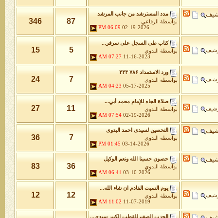
شيف
مدد المسترشد من جانب المرشد
346
87
بواسطة
الرفاعي
06:09 PM
02-19-2026
كتاب طى السجل على سرفر...
15
5
رشيف
بواسطة
البدوي
07:27 AM
11-16-2023
ورد الاستمداد ۷۸۶ ۴۴۴
24
7
رشيف
بواسطة
البدوي
04:23 AM
05-17-2025
صلاة الجاه للإمام محمد أبي...
27
11
رشيف
بواسطة
البدوي
07:54 AM
02-19-2026
شيف
التحصين لسيدى احمد البدوى
36
7
بواسطة
البدوي
01:45 PM
03-14-2026
شيف
حصون حسبنا الله ونعم الوكيل
83
36
بواسطة
البدوي
06:41 AM
03-10-2026
يوم السبت القادم ان شاء الله...
12
12
رشيف
بواسطة
البدوي
11:02 AM
11-07-2019
شيف
الحزب الصغيرللقطب الكبير سيدى...