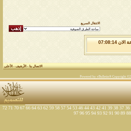
الانتقال السريع
السبت 8 من اغسطس 2026 , الساعة الان 07:08:14
الاتصال بنا
-
الأرشيف
-
الأعلى
Powered by vBulletin® Copyright ©200
72
71
70
67
66
64
63
62
59
58
57
54
53
46
44
43
42
41
39
38
37
36
97
96
95
94
93
92
91
90
89
88