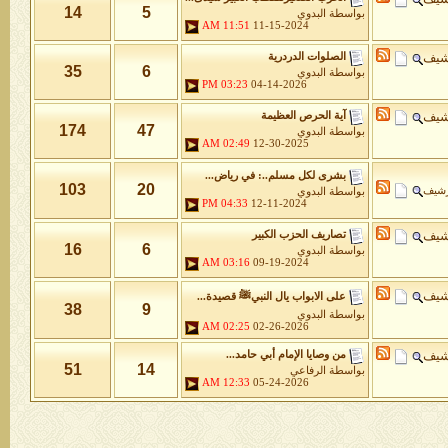
14
5
بواسطة
البدوي
11:51 AM
11-15-2024
شيف
الصلوات الدردرية
35
6
بواسطة
البدوي
03:23 PM
04-14-2026
شيف
آية الحرص العظيمة
174
47
بواسطة
البدوي
02:49 AM
12-30-2025
بشرى لكل مسلم..: في رياض...
103
20
رشيف
بواسطة
البدوي
04:33 PM
12-11-2024
شيف
تصاريف الحزب الكبير
16
6
بواسطة
البدوي
03:16 AM
09-19-2024
شيف
على الابواب يال النبيﷺ قصيدة...
38
9
بواسطة
البدوي
02:25 AM
02-26-2026
شيف
من وصايا الإمام أبي حامد...
51
14
بواسطة
الرفاعي
12:33 AM
05-24-2026