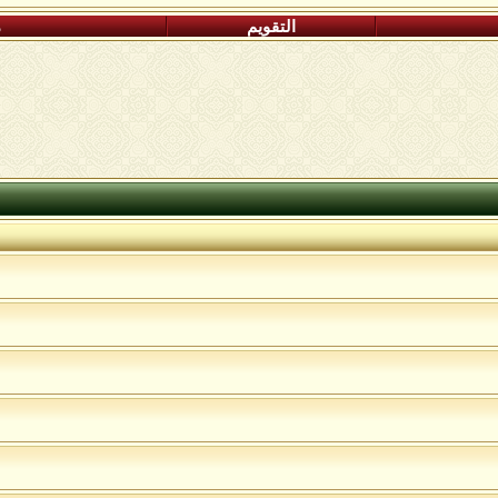
التقويم
م