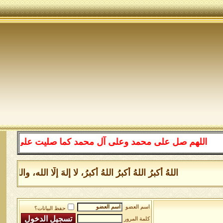
اللهم صل على محمد وعلى آل محمد كما صليت على إبراهيم وعل
اللهُ أكبرُ اللهُ أكبرُ اللهُ أكبرُ، لا إلهَ إلَّا الله، و
اسم العضو
حفظ البيانات؟
كلمة المرور