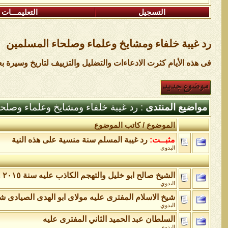
التسجيل
التعليمـــات
رد غيبة خلفاء ومشايخ وعلماء وصلحاء المسلمين
فى هذه الأيام كثرت الادعاءات والتضليل والتزييف لتاريخ وسيرة 
مواضيع المنتدى
: رد غيبة خلفاء ومشايخ وعلماء وصلح
الموضوع
/
كاتب الموضوع
مثبــت:
رد غيبة المسلم سنة منسية على هذه النية
البدوي
الشيخ صالح ابو خليل والتهجم الكاذب عليه سنة ٢٠١٥ واعادة النشر هذه الايام
البدوي
شيخ الاسلام المفترى عليه مولاى ابو الهدى الصيادى ش
البدوي
السلطان عبد الحميد الثاني المفترى عليه
البدوي