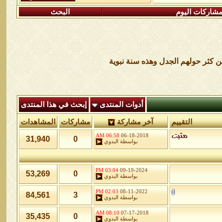
شاركات اليوم
البحث
ن كثر حولهم الجدل وهذه سنة نبوية
أدوات المنتدى
إبحث في هذا المنتدى
التقييم
آخر مشاركة
مشاركات
المشاهدات
06:58 AM
06-18-2018
31,940
0
بواسطة
البدوي
03:04 PM
09-19-2024
53,269
0
بواسطة
البدوي
02:03 PM
08-11-2022
84,561
3
بواسطة
البدوي
08:10 AM
07-17-2018
35,435
0
بواسطة
البدوي