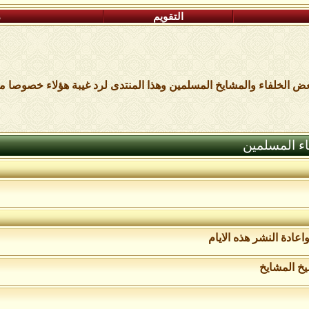
التقويم
م
بعض الخلفاء والمشايخ المسلمين وهذا المنتدى لرد غيبة هؤلاء خصوصا م
اء المسلمين
يخ المشايخ