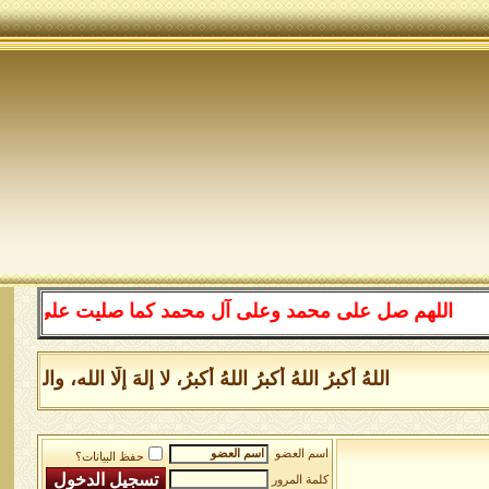
اللهم صل على محمد وعلى آل محمد كما صليت على إبراهيم وعل
اللهُ أكبرُ اللهُ أكبرُ اللهُ أكبرُ، لا إلهَ إلَّا الله، و
اسم العضو
حفظ البيانات؟
كلمة المرور