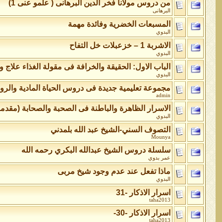
من دروس مولانا فخر الدين البرهانى ( علمو عنى 1)
البرهانى
المسبعات الخضرية وفائدة مهمة
البدوي
الاشربة 1 – خزعبلات خل التفاح
البدوي
الباب الاول: الحقيقة والخرافة فى مقولة الغذاء علاج و
البدوي
مجموعة تعليمية جديدة فى دروس الحياة المادية والر
admin
الاسرار الظاهرة والباطنة فى الصحبة والصحابة (مقدمة
البدوي
التصوف السني-الشيخ عبد الله بلمدني
Mounya
سلسلة دروس الشيخ عبدالله البكري رحمه الله
عمر بدوي
ماذا تفعل عند عدم وجود شيخ مربى
البدوي
اسرار الاذكار -31
taha2013
اسرار الاذكار -30-
taha2013