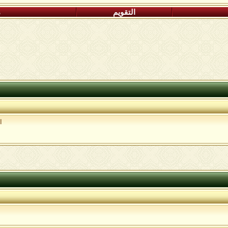
التقويم
م
ا