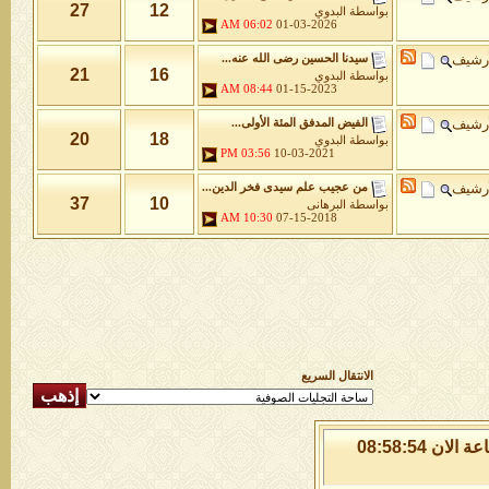
27
12
بواسطة
البدوي
06:02 AM
01-03-2026
أرشيف
سيدنا الحسين رضى الله عنه...
21
16
بواسطة
البدوي
08:44 AM
01-15-2023
أرشيف
الفيض المدفق المئة الأولى...
20
18
بواسطة
البدوي
03:56 PM
10-03-2021
أرشيف
من عجيب علم سيدى فخر الدين...
37
10
بواسطة
البرهانى
10:30 AM
07-15-2018
الانتقال السريع
الخميس 6 من اغسطس 2026 , الساعة الان 08:58:54