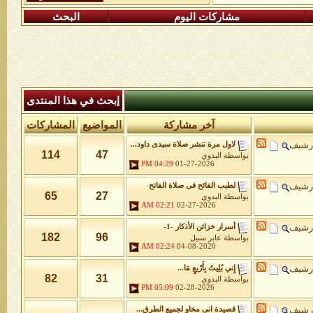
مشاركات اليوم
البحث
إبحث في هذا المنتدى
آخر مشاركة
المواضيع
المشاركات
أرشيف
لاول مرة تنشر صلاة سيدى داود...
114
47
بواسطة
البدوي
04:29 PM
01-27-2026
أرشيف
لطيب الفائح فى صلاة الفاتح
65
27
بواسطة
البدوي
02:21 AM
02-27-2026
أرشيف
أسرار خزائن اﻷذكار -1-
182
96
بواسطة
عابر سبيل
02:24 AM
04-08-2020
أرشيف
إِني بُلِيتُ بِأَرْبعٍ مَا...
82
31
بواسطة
البدوي
05:09 PM
02-28-2026
أرشيف
قصيدة انى مخاو لجميع الطرق...