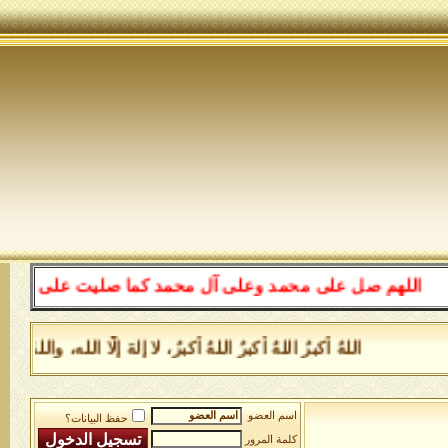
اللهم صل على محمد وعلى آل محمد كما صليت على إبراهيم وعل
اللهُ أكبرُ اللهُ أكبرُ اللهُ أكبرُ، لا إلهَ إلَّا الله، و
اسم العضو
حفظ البيانات؟
كلمة المرور