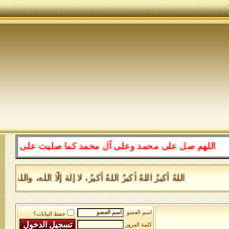
اللهم صل على محمد وعلى آل محمد كما صليت على إبراهيم وعل
اللهُ أكبرُ اللهُ أكبرُ اللهُ أكبرُ، لا إلهَ إلَّا الله، و
اسم العضو
حفظ البيانات؟
كلمة المرور