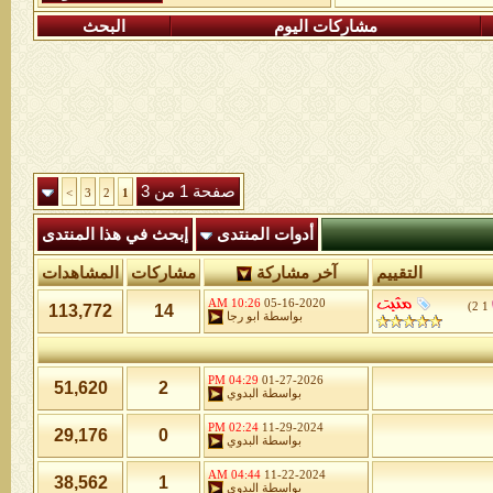
مشاركات اليوم
البحث
صفحة 1 من 3
>
3
2
1
أدوات المنتدى
إبحث في هذا المنتدى
التقييم
آخر مشاركة
مشاركات
المشاهدات
10:26 AM
05-16-2020
)
2
1
113,772
14
بواسطة
ابو رجا
04:29 PM
01-27-2026
51,620
2
بواسطة
البدوي
02:24 PM
11-29-2024
29,176
0
بواسطة
البدوي
04:44 AM
11-22-2024
38,562
1
بواسطة
البدوي