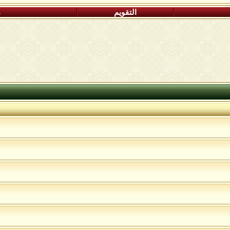
التقويم
م