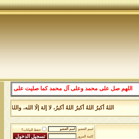
لهم صل على محمد وعلى آل محمد كما صليت على إبراهيم وعلى 
اللهُ أكبرُ اللهُ أكبرُ اللهُ أكبرُ، لا إلهَ إلَّا الله، وال
اسم العضو
حفظ البيانات؟
كلمة المرور