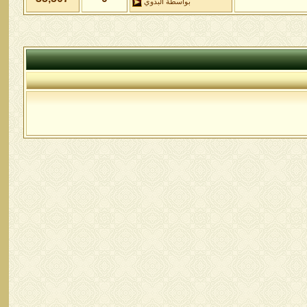
بواسطة
البدوي