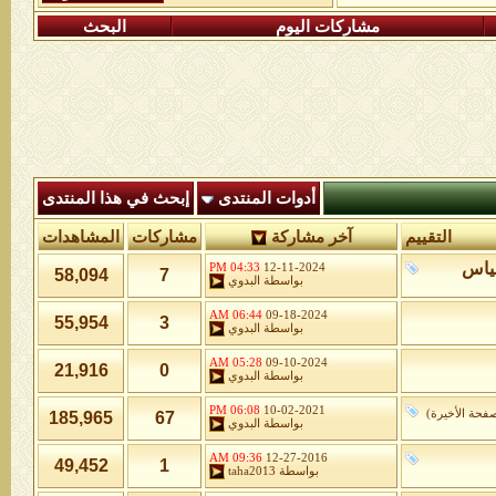
مشاركات اليوم
البحث
أدوات المنتدى
إبحث في هذا المنتدى
التقييم
آخر مشاركة
مشاركات
المشاهدات
نياس
04:33 PM
12-11-2024
58,094
7
بواسطة
البدوي
06:44 AM
09-18-2024
55,954
3
بواسطة
البدوي
05:28 AM
09-10-2024
21,916
0
بواسطة
البدوي
06:08 PM
10-02-2021
فحة الأخيرة
)
185,965
67
بواسطة
البدوي
09:36 AM
12-27-2016
49,452
1
بواسطة
taha2013