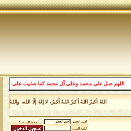
للهم صل على محمد وعلى آل محمد كما صليت على إبراهيم وعل
اللهُ أكبرُ اللهُ أكبرُ اللهُ أكبرُ، لا إلهَ إلَّا الله، وا
اسم العضو
حفظ البيانات؟
كلمة المرور