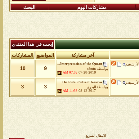
مشاركات اليوم
البحث
إبحث في هذا المنتدى
آخر مشاركة
المواضيع
المشاركات
لأرشيف
Interpretation of the Quran...
10
9
بواسطة
admin
07:02 AM
07-28-2018
لأرشيف
The Rufa'i Sufis of Kosovo
3
3
بواسطة
البدوي
11:33 AM
08-12-2017
الانتقال السريع