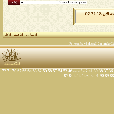
الجمعة 7 من اغسطس 2026 , الساعة الان 02:32:18
الاتصال بنا
-
الأرشيف
-
الأعلى
Powered by vBulletin® Copyright ©200
72
71
70
67
66
64
63
62
59
58
57
54
53
46
44
43
42
41
39
38
37
36
97
96
95
94
93
92
91
90
89
88