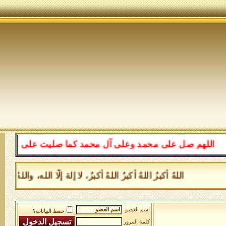
اللهم صل على محمد وعلى آل محمد كما صليت على إبراهيم وعل
اللهُ أكبرُ اللهُ أكبرُ اللهُ أكبرُ، لا إلهَ إلَّا الله، و
اسم العضو
حفظ البيانات؟
كلمة المرور