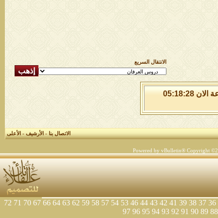
الانتقال السريع
الجمعة 7 من اغسطس 2026 , الساعة الان 05:18:28
الاتصال بنا
-
الأرشيف
-
الأعلى
Powered by vBulletin® Copyright ©200
72
71
70
67
66
64
63
62
59
58
57
54
53
46
44
43
42
41
39
38
37
36
97
96
95
94
93
92
91
90
89
88