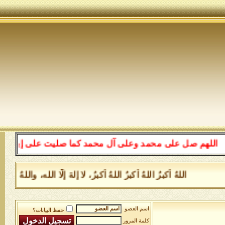
لهم صل على محمد وعلى آل محمد كما صليت على إبراهيم وعلى
اللهُ أكبرُ اللهُ أكبرُ اللهُ أكبرُ، لا إلهَ إلَّا الله، وال
اسم العضو
حفظ البيانات؟
كلمة المرور