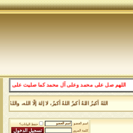
للهم صل على محمد وعلى آل محمد كما صليت على إبراهيم وعل
اللهُ أكبرُ اللهُ أكبرُ اللهُ أكبرُ، لا إلهَ إلَّا الله، وا
اسم العضو
حفظ البيانات؟
كلمة المرور