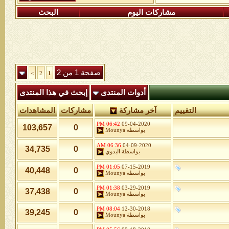
مشاركات اليوم
البحث
صفحة 1 من 2
>
2
1
أدوات المنتدى
إبحث في هذا المنتدى
التقييم
آخر مشاركة
مشاركات
المشاهدات
06:42 PM
09-04-2020
103,657
0
بواسطة
Mounya
06:36 AM
04-09-2020
34,735
0
بواسطة
البدوي
01:05 PM
07-15-2019
40,448
0
بواسطة
Mounya
01:38 PM
03-29-2019
37,438
0
بواسطة
Mounya
08:04 PM
12-30-2018
39,245
0
بواسطة
Mounya