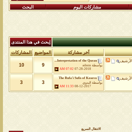
مشاركات اليوم
البحث
إبحث في هذا المنتدى
آخر مشاركة
المواضيع
المشاركات
لأرشيف
Interpretation of the Quran...
10
9
بواسطة
admin
07:02 AM
07-28-2018
لأرشيف
The Rufa'i Sufis of Kosovo
3
3
بواسطة
البدوي
11:33 AM
08-12-2017
الانتقال السريع