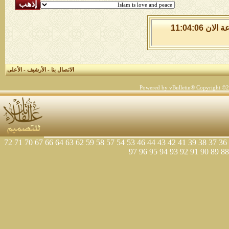
الاربعاء 5 من اغسطس 2026 , الساعة الان 11:04:06
الاتصال بنا
-
الأرشيف
-
الأعلى
Powered by vBulletin® Copyright ©200
72
71
70
67
66
64
63
62
59
58
57
54
53
46
44
43
42
41
39
38
37
36
97
96
95
94
93
92
91
90
89
88