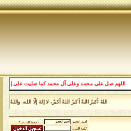
للهم صل على محمد وعلى آل محمد كما صليت على إبراهيم وعل
اللهُ أكبرُ اللهُ أكبرُ اللهُ أكبرُ، لا إلهَ إلَّا الله، وا
اسم العضو
حفظ البيانات؟
كلمة المرور