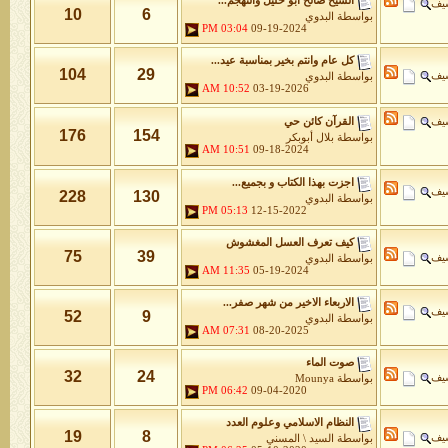
الشيخ صالح ابو خليل والتهجم...
شيف
10
6
بواسطة
البدوي
03:04 PM
09-19-2024
كل عام وانتم بخير بمناسبة عيد...
104
29
شيف
بواسطة
البدوي
10:52 AM
03-19-2026
شيف
القرآن كائن حي
176
154
بواسطة
بلال أبوبكر
10:51 AM
09-18-2024
اجزت بهذا الكتاب و بجميع...
شيف
228
130
بواسطة
البدوي
05:13 PM
12-15-2022
كيف تعرف العسل المغشوش
75
39
شيف
بواسطة
البدوي
11:35 AM
05-19-2024
الاربعاء الاخير من شهر صفر...
شيف
52
9
بواسطة
البدوي
07:31 AM
08-20-2025
صوت الماء
32
24
شيف
بواسطة
Mounya
06:42 PM
09-04-2020
النظام الاسلامي وعلوم العدد
19
8
شيف
بواسطة
السيد \ المسني