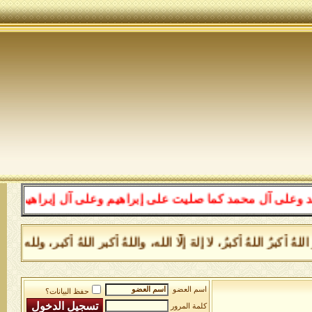
مد كما صليت على إبراهيم وعلى آل إبراهيم إنك حميد مجيد، 
برُ اللهُ أكبرُ، لا إلهَ إلَّا الله، واللهُ أكبر اللهُ أكبر، ولله ال
اسم العضو
حفظ البيانات؟
كلمة المرور