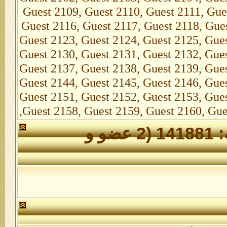
الأعضاء الذين تواجدوا خلال 24 ساعة: 141881 (2 عضو و