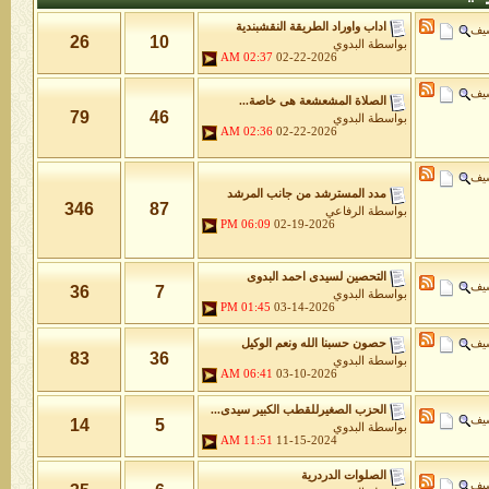
اداب واوراد الطريقة النقشبندية
شيف
26
10
بواسطة
البدوي
02:37 AM
02-22-2026
شيف
الصلاة المشعشعة هى خاصة...
79
46
بواسطة
البدوي
02:36 AM
02-22-2026
شيف
مدد المسترشد من جانب المرشد
346
87
بواسطة
الرفاعي
06:09 PM
02-19-2026
التحصين لسيدى احمد البدوى
شيف
36
7
بواسطة
البدوي
01:45 PM
03-14-2026
شيف
حصون حسبنا الله ونعم الوكيل
83
36
بواسطة
البدوي
06:41 AM
03-10-2026
الحزب الصغيرللقطب الكبير سيدى...
شيف
14
5
بواسطة
البدوي
11:51 AM
11-15-2024
الصلوات الدردرية
شيف