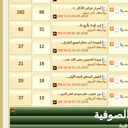
أسرار خزائن اﻷذكار -1-
شيف
182
96
بواسطة
عابر سبيل
02:24 AM
04-08-2020
إِني بُلِيتُ بِأَرْبعٍ مَا...
82
31
شيف
بواسطة
البدوي
05:09 PM
02-28-2026
قصيدة انى مخاو لجميع الطرق...
شيف
27
12
بواسطة
البدوي
06:02 AM
01-03-2026
سيدنا الحسين رضى الله عنه...
21
16
شيف
بواسطة
البدوي
08:44 AM
01-15-2023
الفيض المدفق المئة الأولى...
20
18
شيف
بواسطة
البدوي
03:56 PM
10-03-2021
من عجيب علم سيدى فخر الدين...
شيف
37
10
بواسطة
البرهانى
10:30 AM
07-15-2018
لصوفية
ية