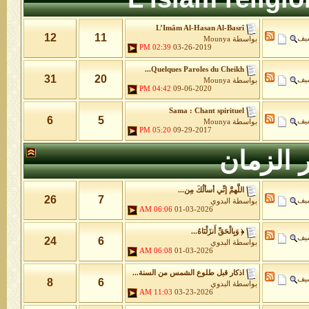
L’Imâm Al-Hasan Al-Basrî
12
11
شيف
بواسطة
Mounya
02:39 PM
03-26-2019
Quelques Paroles du Cheikh...
31
20
شيف
بواسطة
Mounya
04:42 PM
09-06-2020
Sama : Chant spirituel
6
5
شيف
بواسطة
Mounya
05:20 PM
09-29-2017
 الزمان
اللَّهمَّ إنِّي أسألُكَ مِن...
26
7
شيف
بواسطة
البدوي
06:06 AM
01-03-2026
﴿ وَبِالْحَقِّ أَنزَلْنَاهُ...
شيف
24
6
بواسطة
البدوي
06:08 AM
01-03-2026
اذكار قبل طلوع الشمس من السنة...
شيف
8
6
بواسطة
البدوي
11:03 AM
03-23-2026