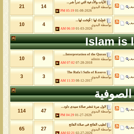
الآيات والأدعية التي تدرأ شر...
21
14
شيف
بواسطة
البدوي
05:19 PM
01-08-2026
عَجِبْتُ لها ! فُتِحَت لها...
شيف
10
4
بواسطة
البدوي
06:10 AM
01-03-2026
Islam is
Interpretation of the Quran...
10
9
شيف
بواسطة
admin
07:02 AM
07-28-2018
The Rufa'i Sufis of Kosovo
3
3
شيف
بواسطة
البدوي
11:33 AM
08-12-2017
الصوفية
لاول مرة تنشر صلاة سيدى داود...
شيف
114
47
بواسطة
البدوي
04:29 PM
01-27-2026
لطيب الفائح فى صلاة الفاتح
شيف
65
27
بواسطة
البدوي
02:21 AM
02-27-2026