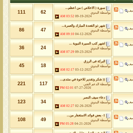
سورة ( الاخلاص ) من اعظم...
شيف
111
62
بواسطة
البدوي
03:52 AM
09-19-2024
شهر ذو القعدة المبارك والعمرة...
شيف
86
47
بواسطة
البدوي
09:10 AM
04-12-2026
اشهر كتب السيرة النبوية ...
شيف
36
24
بواسطة
البدوي
07:29 AM
09-23-2024
البركة فى الرزق
شيف
45
18
بواسطة
البدوي
02:17 AM
03-12-2025
شيف
(( شكر وتقدير للاخوة في منتدى...
221
117
بواسطة
الدعم الفنى
02:01 PM
07-27-2026
دعاء سيف النصر
123
34
شيف
بواسطة
البدوي
02:27 AM
02-26-2026
1- بعض فوائد الاستغفار من...
شيف
108
49
بواسطة
البدوي
05:28 PM
04-21-2026