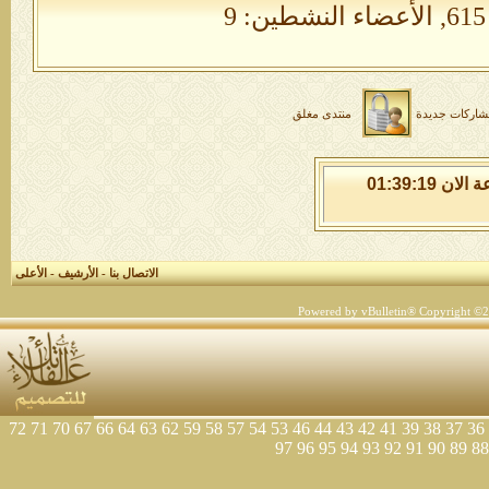
الأعضاء النشطين: 9
شاركات جديدة
منتدى مغلق
السبت 8 من اغسطس 2026 , الساعة الان 01:39:20
الاتصال بنا
-
الأرشيف
-
الأعلى
Powered by vBulletin® Copyright ©200
72
71
70
67
66
64
63
62
59
58
57
54
53
46
44
43
42
41
39
38
37
36
97
96
95
94
93
92
91
90
89
88