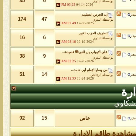
35
6
بواسطة
البدوي
03:23 PM
04-14-2026
شيف
آية الحرص العظيمة
174
47
بواسطة
البدوي
02:49 AM
12-30-2025
تصاريف الحزب الكبير
شيف
16
6
بواسطة
البدوي
03:16 AM
09-19-2024
على الابواب يال النبيﷺ قصيدة...
شيف
38
9
بواسطة
البدوي
02:25 AM
02-26-2026
من وصايا الإمام أبي حامد...
51
14
شيف
بواسطة
الرفاعي
12:33 AM
05-24-2026
رة
لشكاوي
92
15
خاص
شيف
شاهدة طاقم الإدارة