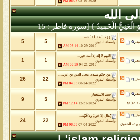
06:25 PM
05-10-2020
لى الله
َّهُ هُوَ الْغَنِيُّ الْحَمِيدُ } [سورة فاطر : 15
وَإِذْ أَخَذَ ٱللَّهُ...
5
5
شيف
بواسطة
البدوي
06:14 AM
10-29-2019
اللهم لا إله إلا أنت خير...
1
1
شيف
بواسطة
البدوي
06:59 AM
04-21-2018
من حكم سيدى محى الدين بن عربى...
26
22
شيف
بواسطة
البدوي
04:03 PM
08-24-2022
شيف
سيد الاستغفار
9
5
بواسطة
البدوي
طاه جوامع
12:14 PM
12-31-2024
شيف
يُقال (لا حَولَ ولا قُوَّة...
24
22
بواسطة
البدوي
 بهذه الحقوق
08:03 PM
07-04-2022
L'islam religi