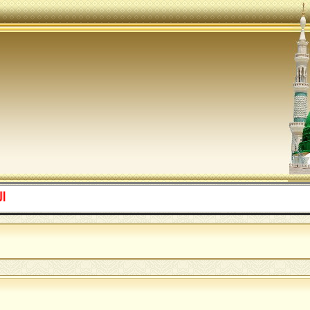
اللهم صل ع
ا