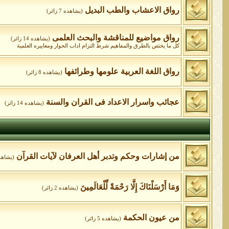
رواق الاعشاب والطب البديل
(يشاهده 7 زائر)
رواق مواضيع للمناقشة والبحث العلمى
(يشاهده 14 زائر)
كل ما يختص بالطرق والمفاهيم شرط التزام اداب الحوار ومعاييره العلمية
رواق اللغة العربية علومها وطرائفها
(يشاهده 8 زائر)
عجائب واسرار الاعداد فى القران والسنة
(يشاهده 14 زائر)
من إشارات وحكم وتدبر أهل العرفان لآيات القرآن
(يشاهده 4 ز
وَمَا أَرْسَلْنَاكَ إِلَّا رَحْمَةً لِّلْعَالَمِينَ
(يشاهده 2 زائر)
من عيون الحكمة
(يشاهده 5 زائر)