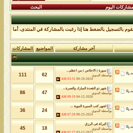
شاركات اليوم
البحث
تقوم
بالتسجيل بالضغط هنا
إذا رغبت بالمشاركة في المنتدى، أما
آخر مشاركة
المواضيع
المشاركات
سورة ( الاخلاص ) من اعظم...
يف
111
62
بواسطة
البدوي
03:52 AM
09-19-2024
شهر ذو القعدة المبارك والعمرة...
يف
86
47
بواسطة
البدوي
09:10 AM
04-12-2026
اشهر كتب السيرة النبوية ...
يف
36
24
بواسطة
البدوي
07:29 AM
09-23-2024
البركة فى الرزق
يف
45
18
بواسطة
البدوي
02:17 AM
03-12-2025