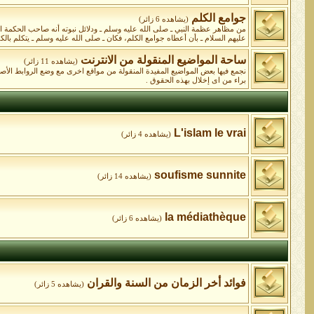
جوامع الكلم
(يشاهده 6 زائر)
من مظاهر عظمة النبي ـ صلى الله عليه وسلم ـ ودلائل نبوته أنه صاحب الحكمة البال
عليهم السلام ـ بأن أعطاه جوامع الكلم، فكان ـ صلى الله عليه وسلم ـ يتكلم بالكلا
ساحة المواضيع المنقولة من الانترنت
(يشاهده 11 زائر)
نجمع فيها بعض المواضيع المفيدة المنقولة من مواقع اخرى مع وضع الروابط الأ
براء من اى إخلال بهذه الحقوق .
L'islam le vrai
(يشاهده 4 زائر)
soufisme sunnite
(يشاهده 14 زائر)
la médiathèque
(يشاهده 6 زائر)
فوائد أخر الزمان من السنة والقران
(يشاهده 5 زائر)