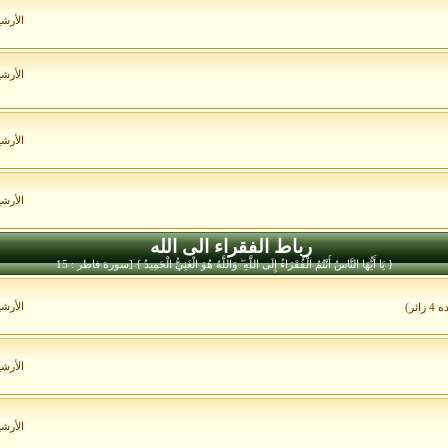
الأرش
الأرش
الأرش
الأرش
رباط الفقراء الى الله
{ يَا أَيُّهَا النَّاسُ أَنْتُمُ الْفُقَرَاءُ إِلَى اللَّهِ ۖ وَاللَّهُ هُوَ الْغَنِيُّ الْحَمِيدُ } [سورة فاطر : 15
الأرش
ائر)
الأرش
الأرش