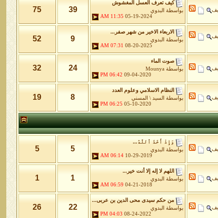
كيف تعرف العسل المغشوش
75
39
يف
بواسطة
البدوي
11:35 AM
05-19-2024
الاربعاء الاخير من شهر صفر...
يف
52
9
بواسطة
البدوي
07:31 AM
08-20-2025
صوت الماء
32
24
يف
بواسطة
Mounya
06:42 PM
09-04-2020
النظام الاسلامي وعلوم العدد
19
8
يف
بواسطة
السيد \ المسني
06:25 PM
05-10-2020
وَإِذْ أَخَذَ ٱللَّهُ...
5
5
يف
بواسطة
البدوي
06:14 AM
10-29-2019
اللهم لا إله إلا أنت خير...
1
1
يف
بواسطة
البدوي
06:59 AM
04-21-2018
من حكم سيدى محى الدين بن عربى...
26
22
يف
بواسطة
البدوي
04:03 PM
08-24-2022