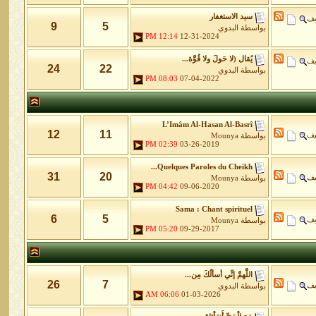
سيد الاستغفار
يف
9
5
بواسطة
البدوي
12:14 PM
12-31-2024
يُقال (لا حَولَ ولا قُوَّة...
يف
24
22
بواسطة
البدوي
08:03 PM
07-04-2022
L’Imâm Al-Hasan Al-Basrî
12
11
يف
بواسطة
Mounya
02:39 PM
03-26-2019
Quelques Paroles du Cheikh...
31
20
يف
بواسطة
Mounya
04:42 PM
09-06-2020
Sama : Chant spirituel
6
5
يف
بواسطة
Mounya
05:20 PM
09-29-2017
اللَّهمَّ إنِّي أسألُكَ مِن...
26
7
يف
بواسطة
البدوي
06:06 AM
01-03-2026