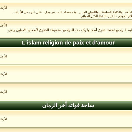
الأرش
غة ، والكلمة الصادقة ، واللسان المبين ، وقد فضله الله ـ عز وجل ـ على غيره من الأنبياء ـ
م الموجز ، القليل اللفظ الكثير المعاني
الأرش
صلية للمواضيع لحفظ حقوق أصحابها وكل هذه المواضيع محفوظة الحقوق لأصحابها الأصليين ونحن
L'islam religion de paix et d'amour
الأرش
الأرش
الأرش
ساحة فوائد أخر الزمان
الأرش