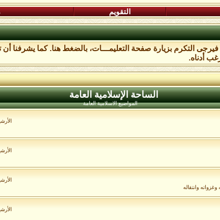
التقويم
م
، فيرجى التكرم بزيارة صفحة التعليمـــات،
بالضغط هنا
. كما يشرفنا أن 
غب أدناه.
الساحة اﻹسلامية العامة
المواضيع الاسلامية العامة
الأرش
الأرش
الأرش
غزواته وانتقاله
الأرش