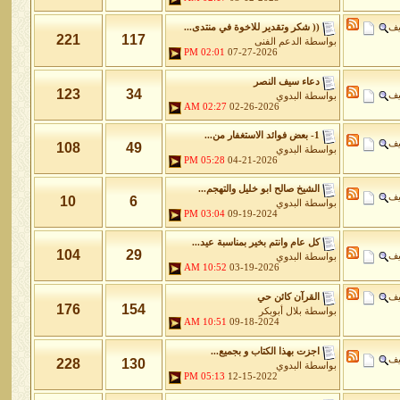
يف
(( شكر وتقدير للاخوة في منتدى...
221
117
بواسطة
الدعم الفنى
02:01 PM
07-27-2026
دعاء سيف النصر
123
34
يف
بواسطة
البدوي
02:27 AM
02-26-2026
1- بعض فوائد الاستغفار من...
يف
108
49
بواسطة
البدوي
05:28 PM
04-21-2026
الشيخ صالح ابو خليل والتهجم...
يف
10
6
بواسطة
البدوي
03:04 PM
09-19-2024
كل عام وانتم بخير بمناسبة عيد...
104
29
يف
بواسطة
البدوي
10:52 AM
03-19-2026
يف
القرآن كائن حي
176
154
بواسطة
بلال أبوبكر
10:51 AM
09-18-2024
اجزت بهذا الكتاب و بجميع...
يف
228
130
بواسطة
البدوي
05:13 PM
12-15-2022