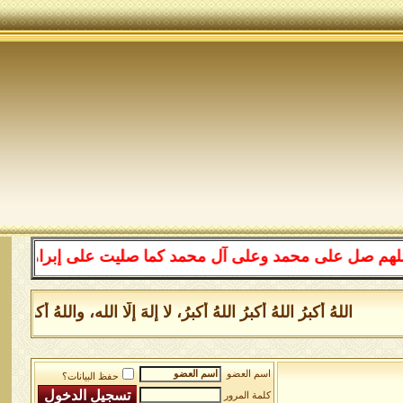
لى محمد وعلى آل محمد كما صليت على إبراهيم وعلى آل إبراه
للهُ أكبرُ اللهُ أكبرُ اللهُ أكبرُ، لا إلهَ إلَّا الله، واللهُ أكبر
اسم العضو
حفظ البيانات؟
كلمة المرور