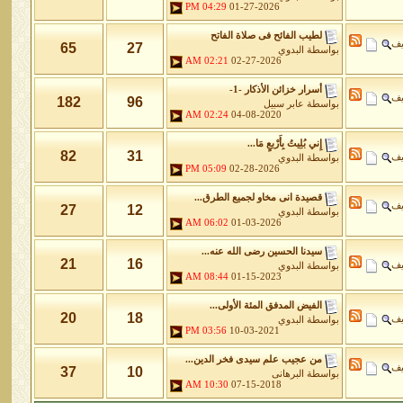
04:29 PM
01-27-2026
لطيب الفائح فى صلاة الفاتح
يف
65
27
بواسطة
البدوي
02:21 AM
02-27-2026
أسرار خزائن اﻷذكار -1-
يف
182
96
بواسطة
عابر سبيل
02:24 AM
04-08-2020
إِني بُلِيتُ بِأَرْبعٍ مَا...
82
31
يف
بواسطة
البدوي
05:09 PM
02-28-2026
قصيدة انى مخاو لجميع الطرق...
يف
27
12
بواسطة
البدوي
06:02 AM
01-03-2026
سيدنا الحسين رضى الله عنه...
21
16
يف
بواسطة
البدوي
08:44 AM
01-15-2023
الفيض المدفق المئة الأولى...
20
18
يف
بواسطة
البدوي
03:56 PM
10-03-2021
من عجيب علم سيدى فخر الدين...
يف
37
10
بواسطة
البرهانى
10:30 AM
07-15-2018