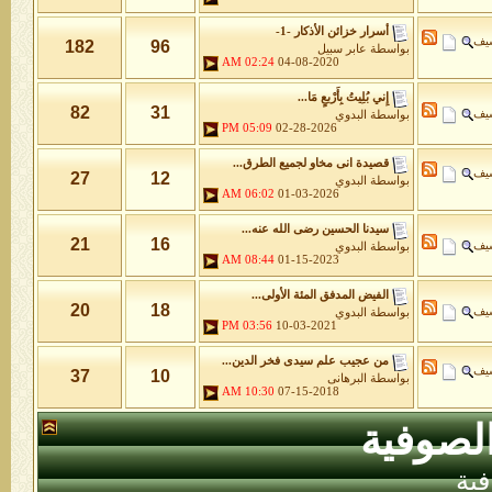
أسرار خزائن اﻷذكار -1-
شيف
182
96
بواسطة
عابر سبيل
02:24 AM
04-08-2020
إِني بُلِيتُ بِأَرْبعٍ مَا...
82
31
شيف
بواسطة
البدوي
05:09 PM
02-28-2026
قصيدة انى مخاو لجميع الطرق...
شيف
27
12
بواسطة
البدوي
06:02 AM
01-03-2026
سيدنا الحسين رضى الله عنه...
21
16
شيف
بواسطة
البدوي
08:44 AM
01-15-2023
الفيض المدفق المئة الأولى...
20
18
شيف
بواسطة
البدوي
03:56 PM
10-03-2021
من عجيب علم سيدى فخر الدين...
شيف
37
10
بواسطة
البرهانى
10:30 AM
07-15-2018
لصوفية
ية