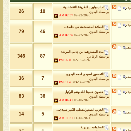
اداب واوراد الطريقة النقشبندية
شيف
26
10
بواسطة
البدوي
02:37 AM
02-22-2026
شيف
الصلاة المشعشعة هى خاصة...
79
46
بواسطة
البدوي
02:36 AM
02-22-2026
شيف
مدد المسترشد من جانب المرشد
346
87
بواسطة
الرفاعي
06:09 PM
02-19-2026
التحصين لسيدى احمد البدوى
شيف
36
7
بواسطة
البدوي
01:45 PM
03-14-2026
شيف
حصون حسبنا الله ونعم الوكيل
83
36
بواسطة
البدوي
06:41 AM
03-10-2026
الحزب الصغيرللقطب الكبير سيدى...
شيف
14
5
بواسطة
البدوي
11:51 AM
11-15-2024
الصلوات الدردرية
شيف