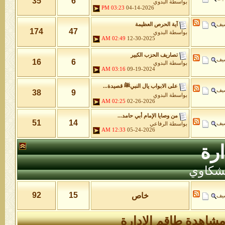
35
6
بواسطة
البدوي
03:23 PM
04-14-2026
شيف
آية الحرص العظيمة
174
47
بواسطة
البدوي
02:49 AM
12-30-2025
تصاريف الحزب الكبير
شيف
16
6
بواسطة
البدوي
03:16 AM
09-19-2024
على الابواب يال النبيﷺ قصيدة...
شيف
38
9
بواسطة
البدوي
02:25 AM
02-26-2026
من وصايا الإمام أبي حامد...
51
14
شيف
بواسطة
الرفاعي
12:33 AM
05-24-2026
رة
لشكاوي
92
15
خاص
شيف
شاهدة طاقم الإدارة