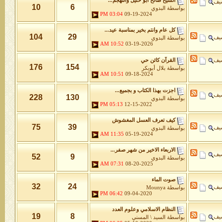
الشيخ صالح ابو خليل والتهجم...
شيف
10
6
بواسطة
البدوي
03:04 PM
09-19-2024
كل عام وانتم بخير بمناسبة عيد...
104
29
شيف
بواسطة
البدوي
10:52 AM
03-19-2026
شيف
القرآن كائن حي
176
154
بواسطة
بلال أبوبكر
10:51 AM
09-18-2024
اجزت بهذا الكتاب و بجميع...
شيف
228
130
بواسطة
البدوي
05:13 PM
12-15-2022
كيف تعرف العسل المغشوش
75
39
شيف
بواسطة
البدوي
11:35 AM
05-19-2024
الاربعاء الاخير من شهر صفر...
شيف
52
9
بواسطة
البدوي
07:31 AM
08-20-2025
صوت الماء
32
24
شيف
بواسطة
Mounya
06:42 PM
09-04-2020
النظام الاسلامي وعلوم العدد
19
8
شيف
بواسطة
السيد \ المسني