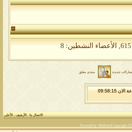
الأعضاء النشطين: 8
شاركات جديدة
منتدى مغلق
الاثنين 10 من اغسطس 2026 , الساعة الان 09:58:16
الاتصال بنا
-
الأرشيف
-
الأعلى
Powered by vBulletin® Copyright ©200