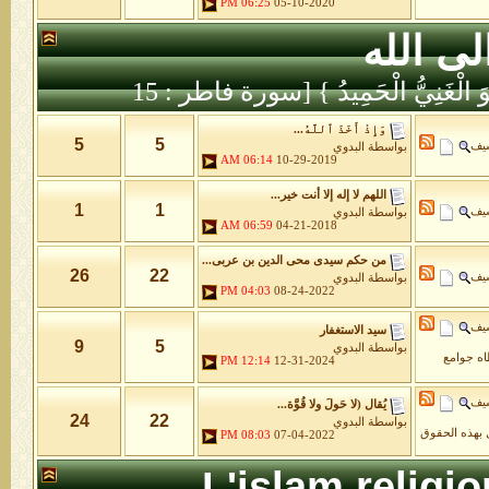
06:25 PM
05-10-2020
لى الله
َّهُ هُوَ الْغَنِيُّ الْحَمِيدُ } [سورة فاطر : 15
وَإِذْ أَخَذَ ٱللَّهُ...
5
5
شيف
بواسطة
البدوي
06:14 AM
10-29-2019
اللهم لا إله إلا أنت خير...
1
1
شيف
بواسطة
البدوي
06:59 AM
04-21-2018
من حكم سيدى محى الدين بن عربى...
26
22
شيف
بواسطة
البدوي
04:03 PM
08-24-2022
شيف
سيد الاستغفار
9
5
بواسطة
البدوي
طاه جوامع
12:14 PM
12-31-2024
شيف
يُقال (لا حَولَ ولا قُوَّة...
24
22
بواسطة
البدوي
 بهذه الحقوق
08:03 PM
07-04-2022
L'islam religi