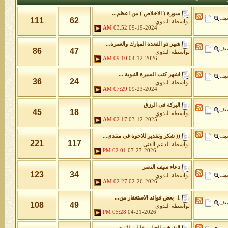
سورة ( الاخلاص ) من اعظم...
شيف
111
62
بواسطة
البدوي
03:52 AM
09-19-2024
شهر ذو القعدة المبارك والعمرة...
شيف
86
47
بواسطة
البدوي
09:10 AM
04-12-2026
اشهر كتب السيرة النبوية ...
شيف
36
24
بواسطة
البدوي
07:29 AM
09-23-2024
البركة فى الرزق
شيف
45
18
بواسطة
البدوي
02:17 AM
03-12-2025
شيف
(( شكر وتقدير للاخوة في منتدى...
221
117
بواسطة
الدعم الفنى
02:01 PM
07-27-2026
دعاء سيف النصر
123
34
شيف
بواسطة
البدوي
02:27 AM
02-26-2026
1- بعض فوائد الاستغفار من...
شيف
108
49
بواسطة
البدوي
05:28 PM
04-21-2026