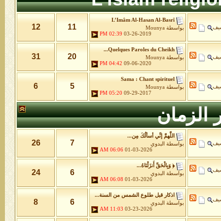
L’Imâm Al-Hasan Al-Basrî
12
11
شيف
بواسطة
Mounya
02:39 PM
03-26-2019
Quelques Paroles du Cheikh...
31
20
شيف
بواسطة
Mounya
04:42 PM
09-06-2020
Sama : Chant spirituel
6
5
شيف
بواسطة
Mounya
05:20 PM
09-29-2017
 الزمان
اللَّهمَّ إنِّي أسألُكَ مِن...
26
7
شيف
بواسطة
البدوي
06:06 AM
01-03-2026
﴿ وَبِالْحَقِّ أَنزَلْنَاهُ...
شيف
24
6
بواسطة
البدوي
06:08 AM
01-03-2026
اذكار قبل طلوع الشمس من السنة...
شيف
8
6
بواسطة
البدوي
11:03 AM
03-23-2026