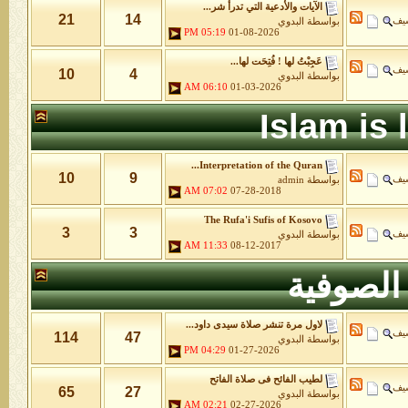
الآيات والأدعية التي تدرأ شر...
21
14
شيف
بواسطة
البدوي
05:19 PM
01-08-2026
عَجِبْتُ لها ! فُتِحَت لها...
شيف
10
4
بواسطة
البدوي
06:10 AM
01-03-2026
Islam is
Interpretation of the Quran...
10
9
شيف
بواسطة
admin
07:02 AM
07-28-2018
The Rufa'i Sufis of Kosovo
3
3
شيف
بواسطة
البدوي
11:33 AM
08-12-2017
الصوفية
لاول مرة تنشر صلاة سيدى داود...
شيف
114
47
بواسطة
البدوي
04:29 PM
01-27-2026
لطيب الفائح فى صلاة الفاتح
شيف
65
27
بواسطة
البدوي
02:21 AM
02-27-2026