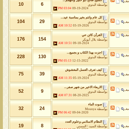
الشيخ صالح ابو خليل والتهجم...
شيف
10
6
بواسطة
البدوي
03:04 PM
09-19-2024
كل عام وانتم بخير بمناسبة عيد...
104
29
شيف
بواسطة
البدوي
10:52 AM
03-19-2026
شيف
القرآن كائن حي
176
154
بواسطة
بلال أبوبكر
10:51 AM
09-18-2024
اجزت بهذا الكتاب و بجميع...
شيف
228
130
بواسطة
البدوي
05:13 PM
12-15-2022
كيف تعرف العسل المغشوش
75
39
شيف
بواسطة
البدوي
11:35 AM
05-19-2024
الاربعاء الاخير من شهر صفر...
شيف
52
9
بواسطة
البدوي
07:31 AM
08-20-2025
صوت الماء
32
24
شيف
بواسطة
Mounya
06:42 PM
09-04-2020
النظام الاسلامي وعلوم العدد
19
8
شيف
بواسطة
السيد \ المسني