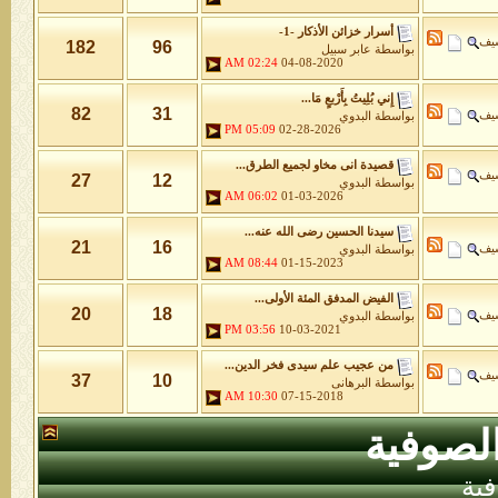
أسرار خزائن اﻷذكار -1-
شيف
182
96
بواسطة
عابر سبيل
02:24 AM
04-08-2020
إِني بُلِيتُ بِأَرْبعٍ مَا...
82
31
شيف
بواسطة
البدوي
05:09 PM
02-28-2026
قصيدة انى مخاو لجميع الطرق...
شيف
27
12
بواسطة
البدوي
06:02 AM
01-03-2026
سيدنا الحسين رضى الله عنه...
21
16
شيف
بواسطة
البدوي
08:44 AM
01-15-2023
الفيض المدفق المئة الأولى...
20
18
شيف
بواسطة
البدوي
03:56 PM
10-03-2021
من عجيب علم سيدى فخر الدين...
شيف
37
10
بواسطة
البرهانى
10:30 AM
07-15-2018
لصوفية
ية