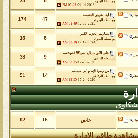
35
6
بواسطة
البدوي
03:23 PM
04-14-2026
شيف
آية الحرص العظيمة
174
47
بواسطة
البدوي
02:49 AM
12-30-2025
تصاريف الحزب الكبير
شيف
16
6
بواسطة
البدوي
03:16 AM
09-19-2024
على الابواب يال النبيﷺ قصيدة...
شيف
38
9
بواسطة
البدوي
02:25 AM
02-26-2026
من وصايا الإمام أبي حامد...
51
14
شيف
بواسطة
الرفاعي
12:33 AM
05-24-2026
رة
لشكاوي
92
15
خاص
شيف
شاهدة طاقم الإدارة