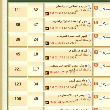
سورة ( الاخلاص ) من اعظم...
شيف
111
62
بواسطة
البدوي
03:52 AM
09-19-2024
شهر ذو القعدة المبارك والعمرة...
شيف
86
47
بواسطة
البدوي
09:10 AM
04-12-2026
اشهر كتب السيرة النبوية ...
شيف
36
24
بواسطة
البدوي
07:29 AM
09-23-2024
البركة فى الرزق
شيف
45
18
بواسطة
البدوي
02:17 AM
03-12-2025
شيف
(( شكر وتقدير للاخوة في منتدى...
221
117
بواسطة
الدعم الفنى
02:01 PM
07-27-2026
دعاء سيف النصر
123
34
شيف
بواسطة
البدوي
02:27 AM
02-26-2026
1- بعض فوائد الاستغفار من...
شيف
108
49
بواسطة
البدوي
05:28 PM
04-21-2026