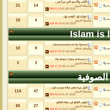
الآيات والأدعية التي تدرأ شر...
21
14
شيف
بواسطة
البدوي
05:19 PM
01-08-2026
عَجِبْتُ لها ! فُتِحَت لها...
شيف
10
4
بواسطة
البدوي
06:10 AM
01-03-2026
Islam is
Interpretation of the Quran...
10
9
شيف
بواسطة
admin
07:02 AM
07-28-2018
The Rufa'i Sufis of Kosovo
3
3
شيف
بواسطة
البدوي
11:33 AM
08-12-2017
الصوفية
لاول مرة تنشر صلاة سيدى داود...
شيف
114
47
بواسطة
البدوي
04:29 PM
01-27-2026
لطيب الفائح فى صلاة الفاتح
شيف
65
27
بواسطة
البدوي
02:21 AM
02-27-2026