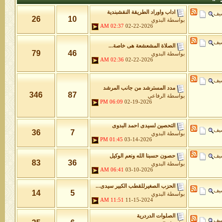
اداب واوراد الطريقة النقشبندية
شيف
26
10
بواسطة
البدوي
02:37 AM
02-22-2026
شيف
الصلاة المشعشعة هى خاصة...
79
46
بواسطة
البدوي
02:36 AM
02-22-2026
شيف
مدد المسترشد من جانب المرشد
346
87
بواسطة
الرفاعي
06:09 PM
02-19-2026
التحصين لسيدى احمد البدوى
شيف
36
7
بواسطة
البدوي
01:45 PM
03-14-2026
شيف
حصون حسبنا الله ونعم الوكيل
83
36
بواسطة
البدوي
06:41 AM
03-10-2026
الحزب الصغيرللقطب الكبير سيدى...
شيف
14
5
بواسطة
البدوي
11:51 AM
11-15-2024
الصلوات الدردرية
شيف