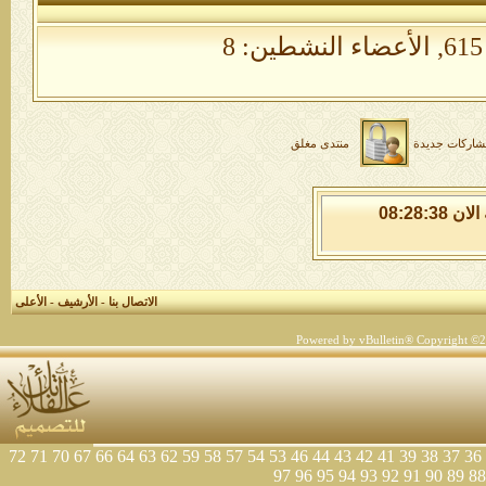
الأعضاء النشطين: 8
شاركات جديدة
منتدى مغلق
الاحد 9 من اغسطس 2026 , الساعة الان 08:28:39
الاتصال بنا
-
الأرشيف
-
الأعلى
Powered by vBulletin® Copyright ©200
72
71
70
67
66
64
63
62
59
58
57
54
53
46
44
43
42
41
39
38
37
36
97
96
95
94
93
92
91
90
89
88