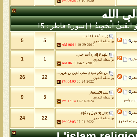
06:25 PM
05-10-2020
لى الله
َّهُ هُوَ الْغَنِيُّ الْحَمِيدُ } [سورة فاطر : 15
وَإِذْ أَخَذَ ٱللَّهُ...
5
5
شيف
بواسطة
البدوي
06:14 AM
10-29-2019
اللهم لا إله إلا أنت خير...
1
1
شيف
بواسطة
البدوي
06:59 AM
04-21-2018
من حكم سيدى محى الدين بن عربى...
26
22
شيف
بواسطة
البدوي
04:03 PM
08-24-2022
شيف
سيد الاستغفار
9
5
بواسطة
البدوي
طاه جوامع
12:14 PM
12-31-2024
شيف
يُقال (لا حَولَ ولا قُوَّة...
24
22
بواسطة
البدوي
 بهذه الحقوق
08:03 PM
07-04-2022
L'islam religi