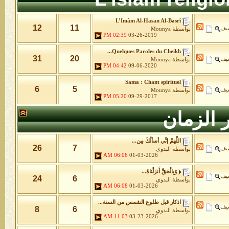
L’Imâm Al-Hasan Al-Basrî
12
11
شيف
بواسطة
Mounya
02:39 PM
03-26-2019
Quelques Paroles du Cheikh...
31
20
شيف
بواسطة
Mounya
04:42 PM
09-06-2020
Sama : Chant spirituel
6
5
شيف
بواسطة
Mounya
05:20 PM
09-29-2017
 الزمان
اللَّهمَّ إنِّي أسألُكَ مِن...
26
7
شيف
بواسطة
البدوي
06:06 AM
01-03-2026
﴿ وَبِالْحَقِّ أَنزَلْنَاهُ...
شيف
24
6
بواسطة
البدوي
06:08 AM
01-03-2026
اذكار قبل طلوع الشمس من السنة...
شيف
8
6
بواسطة
البدوي
11:03 AM
03-23-2026