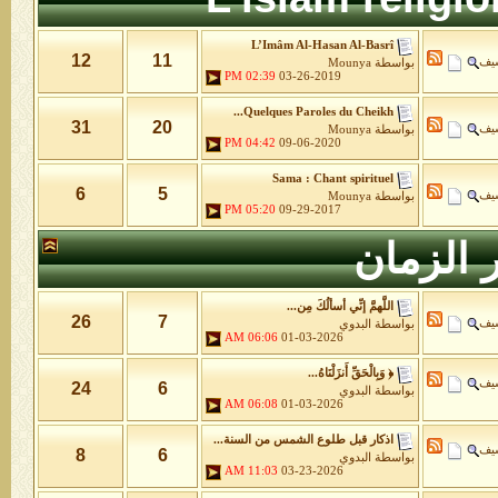
L’Imâm Al-Hasan Al-Basrî
12
11
شيف
بواسطة
Mounya
02:39 PM
03-26-2019
Quelques Paroles du Cheikh...
31
20
شيف
بواسطة
Mounya
04:42 PM
09-06-2020
Sama : Chant spirituel
6
5
شيف
بواسطة
Mounya
05:20 PM
09-29-2017
 الزمان
اللَّهمَّ إنِّي أسألُكَ مِن...
26
7
شيف
بواسطة
البدوي
06:06 AM
01-03-2026
﴿ وَبِالْحَقِّ أَنزَلْنَاهُ...
شيف
24
6
بواسطة
البدوي
06:08 AM
01-03-2026
اذكار قبل طلوع الشمس من السنة...
شيف
8
6
بواسطة
البدوي
11:03 AM
03-23-2026