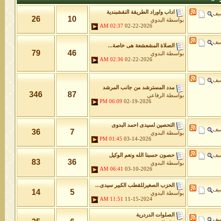
اداب واوراد الطريقة النقشبندية
شيف
26
10
بواسطة
البدوي
02:37 AM
02-22-2026
شيف
الصلاة المشعشعة هى خاصة...
79
46
بواسطة
البدوي
02:36 AM
02-22-2026
شيف
مدد المسترشد من جانب المرشد
346
87
بواسطة
الرفاعي
06:09 PM
02-19-2026
التحصين لسيدى احمد البدوى
شيف
36
7
بواسطة
البدوي
01:45 PM
03-14-2026
شيف
حصون حسبنا الله ونعم الوكيل
83
36
بواسطة
البدوي
06:41 AM
03-10-2026
الحزب الصغيرللقطب الكبير سيدى...
شيف
14
5
بواسطة
البدوي
11:51 AM
11-15-2024
الصلوات الدردرية
شيف