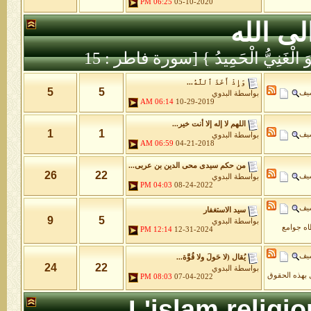
06:25 PM
05-10-2020
لى الله
َّهُ هُوَ الْغَنِيُّ الْحَمِيدُ } [سورة فاطر : 15
وَإِذْ أَخَذَ ٱللَّهُ...
5
5
شيف
بواسطة
البدوي
06:14 AM
10-29-2019
اللهم لا إله إلا أنت خير...
1
1
شيف
بواسطة
البدوي
06:59 AM
04-21-2018
من حكم سيدى محى الدين بن عربى...
26
22
شيف
بواسطة
البدوي
04:03 PM
08-24-2022
شيف
سيد الاستغفار
9
5
بواسطة
البدوي
طاه جوامع
12:14 PM
12-31-2024
شيف
يُقال (لا حَولَ ولا قُوَّة...
24
22
بواسطة
البدوي
 بهذه الحقوق
08:03 PM
07-04-2022
L'islam religi