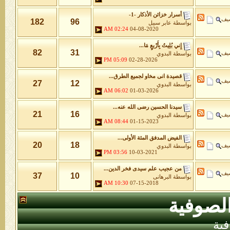
أسرار خزائن اﻷذكار -1-
شيف
182
96
بواسطة
عابر سبيل
02:24 AM
04-08-2020
إِني بُلِيتُ بِأَرْبعٍ مَا...
82
31
شيف
بواسطة
البدوي
05:09 PM
02-28-2026
قصيدة انى مخاو لجميع الطرق...
شيف
27
12
بواسطة
البدوي
06:02 AM
01-03-2026
سيدنا الحسين رضى الله عنه...
21
16
شيف
بواسطة
البدوي
08:44 AM
01-15-2023
الفيض المدفق المئة الأولى...
20
18
شيف
بواسطة
البدوي
03:56 PM
10-03-2021
من عجيب علم سيدى فخر الدين...
شيف
37
10
بواسطة
البرهانى
10:30 AM
07-15-2018
لصوفية
ية