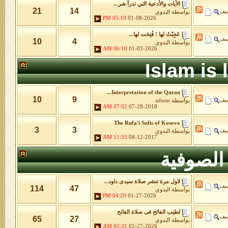
الآيات والأدعية التي تدرأ شر...
21
14
شيف
بواسطة
البدوي
05:19 PM
01-08-2026
عَجِبْتُ لها ! فُتِحَت لها...
شيف
10
4
بواسطة
البدوي
06:10 AM
01-03-2026
Islam is
Interpretation of the Quran...
10
9
شيف
بواسطة
admin
07:02 AM
07-28-2018
The Rufa'i Sufis of Kosovo
3
3
شيف
بواسطة
البدوي
11:33 AM
08-12-2017
الصوفية
لاول مرة تنشر صلاة سيدى داود...
شيف
114
47
بواسطة
البدوي
04:29 PM
01-27-2026
لطيب الفائح فى صلاة الفاتح
شيف
65
27
بواسطة
البدوي
02:21 AM
02-27-2026