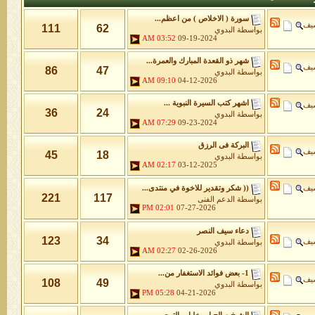
سورة ( الاخلاص ) من اعظم...
شيف
111
62
بواسطة
البدوي
03:52 AM
09-19-2024
شهر ذو القعدة المبارك والعمرة...
شيف
86
47
بواسطة
البدوي
09:10 AM
04-12-2026
اشهر كتب السيرة النبوية ...
شيف
36
24
بواسطة
البدوي
07:29 AM
09-23-2024
البركة فى الرزق
شيف
45
18
بواسطة
البدوي
02:17 AM
03-12-2025
شيف
(( شكر وتقدير للاخوة في منتدى...
221
117
بواسطة
الدعم الفنى
02:01 PM
07-27-2026
دعاء سيف النصر
123
34
شيف
بواسطة
البدوي
02:27 AM
02-26-2026
1- بعض فوائد الاستغفار من...
شيف
108
49
بواسطة
البدوي
05:28 PM
04-21-2026