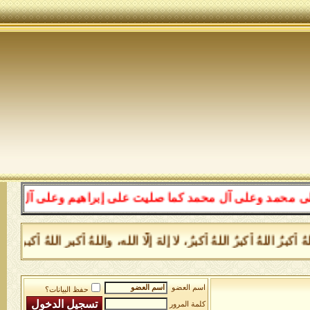
ى آل محمد كما صليت على إبراهيم وعلى آل إبراهيم إنك حميد
اللهُ أكبرُ اللهُ أكبرُ، لا إلهَ إلَّا الله، واللهُ أكبر اللهُ أكبر،
اسم العضو
حفظ البيانات؟
كلمة المرور