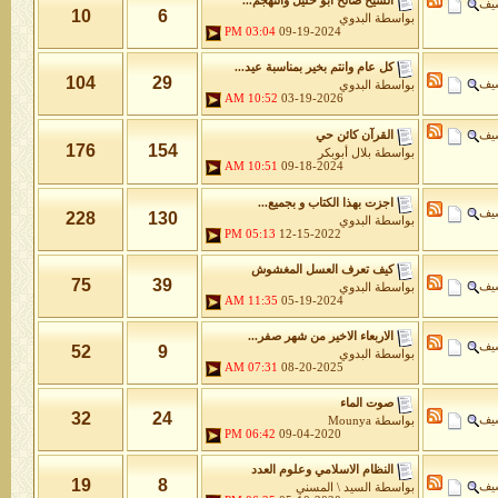
الشيخ صالح ابو خليل والتهجم...
شيف
10
6
بواسطة
البدوي
03:04 PM
09-19-2024
كل عام وانتم بخير بمناسبة عيد...
104
29
شيف
بواسطة
البدوي
10:52 AM
03-19-2026
شيف
القرآن كائن حي
176
154
بواسطة
بلال أبوبكر
10:51 AM
09-18-2024
اجزت بهذا الكتاب و بجميع...
شيف
228
130
بواسطة
البدوي
05:13 PM
12-15-2022
كيف تعرف العسل المغشوش
75
39
شيف
بواسطة
البدوي
11:35 AM
05-19-2024
الاربعاء الاخير من شهر صفر...
شيف
52
9
بواسطة
البدوي
07:31 AM
08-20-2025
صوت الماء
32
24
شيف
بواسطة
Mounya
06:42 PM
09-04-2020
النظام الاسلامي وعلوم العدد
19
8
شيف
بواسطة
السيد \ المسني