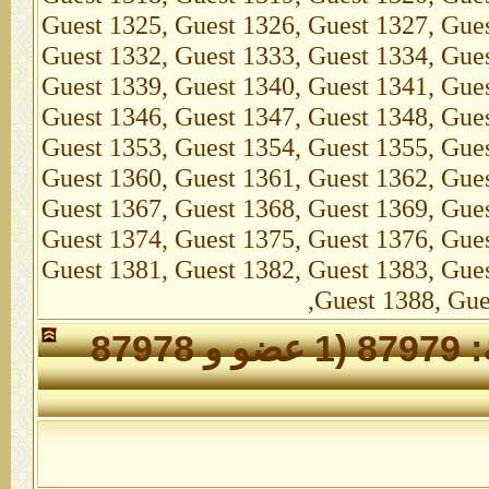
الأعضاء الذين تواجدوا خلال 24 ساعة: 87979 (1 عضو و 87978