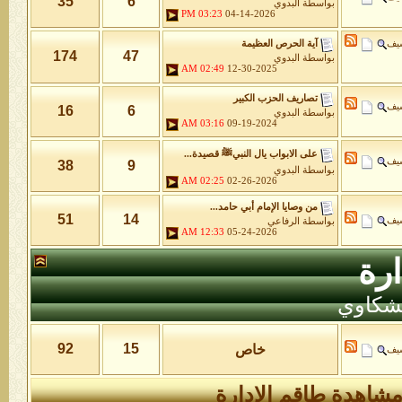
35
6
بواسطة
البدوي
03:23 PM
04-14-2026
شيف
آية الحرص العظيمة
174
47
بواسطة
البدوي
02:49 AM
12-30-2025
تصاريف الحزب الكبير
شيف
16
6
بواسطة
البدوي
03:16 AM
09-19-2024
على الابواب يال النبيﷺ قصيدة...
شيف
38
9
بواسطة
البدوي
02:25 AM
02-26-2026
من وصايا الإمام أبي حامد...
51
14
شيف
بواسطة
الرفاعي
12:33 AM
05-24-2026
رة
لشكاوي
92
15
خاص
شيف
شاهدة طاقم الإدارة