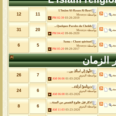
L’Imâm Al-Hasan Al-Basrî
12
11
شيف
بواسطة
Mounya
02:39 PM
03-26-2019
Quelques Paroles du Cheikh...
31
20
شيف
بواسطة
Mounya
04:42 PM
09-06-2020
Sama : Chant spirituel
6
5
شيف
بواسطة
Mounya
05:20 PM
09-29-2017
 الزمان
اللَّهمَّ إنِّي أسألُكَ مِن...
26
7
شيف
بواسطة
البدوي
06:06 AM
01-03-2026
﴿ وَبِالْحَقِّ أَنزَلْنَاهُ...
شيف
24
6
بواسطة
البدوي
06:08 AM
01-03-2026
اذكار قبل طلوع الشمس من السنة...
شيف
8
6
بواسطة
البدوي
11:03 AM
03-23-2026