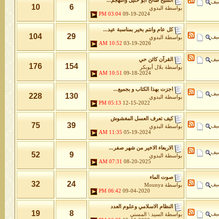
الشيخ صالح ابو خليل والتهجم...
شيف
10
6
بواسطة
البدوي
03:04 PM
09-19-2024
كل عام وانتم بخير بمناسبة عيد...
104
29
شيف
بواسطة
البدوي
10:52 AM
03-19-2026
شيف
القرآن كائن حي
176
154
بواسطة
بلال أبوبكر
10:51 AM
09-18-2024
اجزت بهذا الكتاب و بجميع...
شيف
228
130
بواسطة
البدوي
05:13 PM
12-15-2022
كيف تعرف العسل المغشوش
75
39
شيف
بواسطة
البدوي
11:35 AM
05-19-2024
الاربعاء الاخير من شهر صفر...
شيف
52
9
بواسطة
البدوي
07:31 AM
08-20-2025
صوت الماء
32
24
شيف
بواسطة
Mounya
06:42 PM
09-04-2020
النظام الاسلامي وعلوم العدد
19
8
شيف
بواسطة
السيد \ المسني