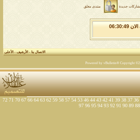
شاركات جديدة
منتدى مغلق
الاحد 9 من اغسطس 2026 , الساعة الان 06:30:50
الاتصال بنا
-
الأرشيف
-
الأعلى
Powered by vBulletin® Copyright ©200
72
71
70
67
66
64
63
62
59
58
57
54
53
46
44
43
42
41
39
38
37
36
97
96
95
94
93
92
91
90
89
88