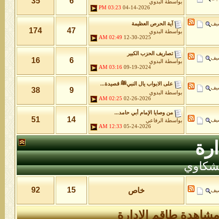
35
6
بواسطة
البدوي
03:23 PM
04-14-2026
شيف
آية الحرص العظيمة
174
47
بواسطة
البدوي
02:49 AM
12-30-2025
تصاريف الحزب الكبير
شيف
16
6
بواسطة
البدوي
03:16 AM
09-19-2024
على الابواب يال النبيﷺ قصيدة...
شيف
38
9
بواسطة
البدوي
02:25 AM
02-26-2026
من وصايا الإمام أبي حامد...
51
14
شيف
بواسطة
الرفاعي
12:33 AM
05-24-2026
رة
لشكاوي
92
15
خاص
شيف
شاهدة طاقم الإدارة