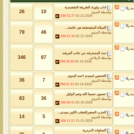
اداب واوراد الطريقة النقشبندية
شيف
26
10
بواسطة
البدوي
02:37 AM
02-22-2026
شيف
الصلاة المشعشعة هى خاصة...
79
46
بواسطة
البدوي
02:36 AM
02-22-2026
شيف
مدد المسترشد من جانب المرشد
346
87
بواسطة
الرفاعي
06:09 PM
02-19-2026
التحصين لسيدى احمد البدوى
شيف
36
7
بواسطة
البدوي
01:45 PM
03-14-2026
شيف
حصون حسبنا الله ونعم الوكيل
83
36
بواسطة
البدوي
06:41 AM
03-10-2026
الحزب الصغيرللقطب الكبير سيدى...
شيف
14
5
بواسطة
البدوي
11:51 AM
11-15-2024
الصلوات الدردرية
شيف