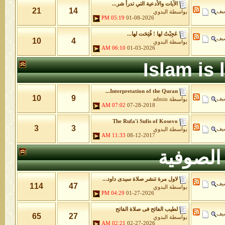
الآيات والأدعية التي تدرأ شر...
21
14
شيف
بواسطة
البدوي
05:19 PM
01-08-2026
عَجِبْتُ لها ! فُتِحَت لها...
شيف
10
4
بواسطة
البدوي
06:10 AM
01-03-2026
Islam is
Interpretation of the Quran...
10
9
شيف
بواسطة
admin
07:02 AM
07-28-2018
The Rufa'i Sufis of Kosovo
3
3
شيف
بواسطة
البدوي
11:33 AM
08-12-2017
الصوفية
لاول مرة تنشر صلاة سيدى داود...
شيف
114
47
بواسطة
البدوي
04:29 PM
01-27-2026
لطيب الفائح فى صلاة الفاتح
شيف
65
27
بواسطة
البدوي
02:21 AM
02-27-2026