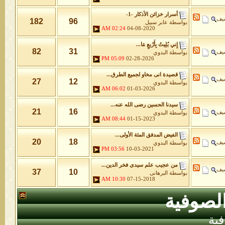
أسرار خزائن اﻷذكار -1-
شيف
182
96
بواسطة
عابر سبيل
02:24 AM
04-08-2020
إِني بُلِيتُ بِأَرْبعٍ مَا...
82
31
شيف
بواسطة
البدوي
05:09 PM
02-28-2026
قصيدة انى مخاو لجميع الطرق...
شيف
27
12
بواسطة
البدوي
06:02 AM
01-03-2026
سيدنا الحسين رضى الله عنه...
21
16
شيف
بواسطة
البدوي
08:44 AM
01-15-2023
الفيض المدفق المئة الأولى...
20
18
شيف
بواسطة
البدوي
03:56 PM
10-03-2021
من عجيب علم سيدى فخر الدين...
شيف
37
10
بواسطة
البرهانى
10:30 AM
07-15-2018
لصوفية
ية