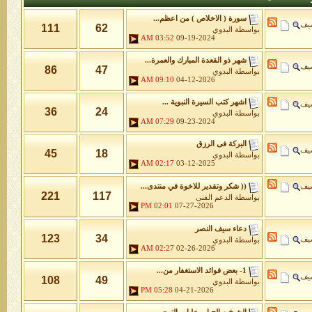
سورة ( الاخلاص ) من اعظم...
شيف
111
62
بواسطة
البدوي
03:52 AM
09-19-2024
شهر ذو القعدة المبارك والعمرة...
شيف
86
47
بواسطة
البدوي
09:10 AM
04-12-2026
اشهر كتب السيرة النبوية ...
شيف
36
24
بواسطة
البدوي
07:29 AM
09-23-2024
البركة فى الرزق
شيف
45
18
بواسطة
البدوي
02:17 AM
03-12-2025
شيف
(( شكر وتقدير للاخوة في منتدى...
221
117
بواسطة
الدعم الفنى
02:01 PM
07-27-2026
دعاء سيف النصر
123
34
شيف
بواسطة
البدوي
02:27 AM
02-26-2026
1- بعض فوائد الاستغفار من...
شيف
108
49
بواسطة
البدوي
05:28 PM
04-21-2026