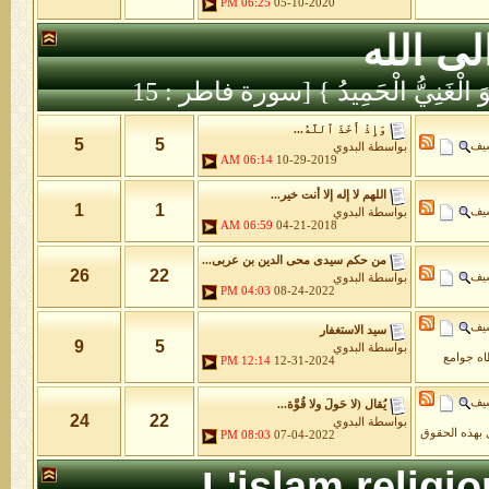
06:25 PM
05-10-2020
لى الله
َّهُ هُوَ الْغَنِيُّ الْحَمِيدُ } [سورة فاطر : 15
وَإِذْ أَخَذَ ٱللَّهُ...
5
5
شيف
بواسطة
البدوي
06:14 AM
10-29-2019
اللهم لا إله إلا أنت خير...
1
1
شيف
بواسطة
البدوي
06:59 AM
04-21-2018
من حكم سيدى محى الدين بن عربى...
26
22
شيف
بواسطة
البدوي
04:03 PM
08-24-2022
شيف
سيد الاستغفار
9
5
بواسطة
البدوي
طاه جوامع
12:14 PM
12-31-2024
شيف
يُقال (لا حَولَ ولا قُوَّة...
24
22
بواسطة
البدوي
 بهذه الحقوق
08:03 PM
07-04-2022
L'islam religi