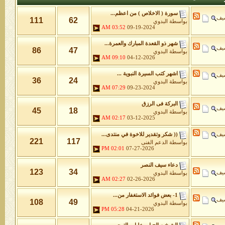
سورة ( الاخلاص ) من اعظم...
شيف
111
62
بواسطة
البدوي
03:52 AM
09-19-2024
شهر ذو القعدة المبارك والعمرة...
شيف
86
47
بواسطة
البدوي
09:10 AM
04-12-2026
اشهر كتب السيرة النبوية ...
شيف
36
24
بواسطة
البدوي
07:29 AM
09-23-2024
البركة فى الرزق
شيف
45
18
بواسطة
البدوي
02:17 AM
03-12-2025
شيف
(( شكر وتقدير للاخوة في منتدى...
221
117
بواسطة
الدعم الفنى
02:01 PM
07-27-2026
دعاء سيف النصر
123
34
شيف
بواسطة
البدوي
02:27 AM
02-26-2026
1- بعض فوائد الاستغفار من...
شيف
108
49
بواسطة
البدوي
05:28 PM
04-21-2026