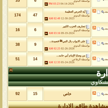
35
6
بواسطة
البدوي
03:23 PM
04-14-2026
شيف
آية الحرص العظيمة
174
47
بواسطة
البدوي
02:49 AM
12-30-2025
تصاريف الحزب الكبير
شيف
16
6
بواسطة
البدوي
03:16 AM
09-19-2024
على الابواب يال النبيﷺ قصيدة...
شيف
38
9
بواسطة
البدوي
02:25 AM
02-26-2026
من وصايا الإمام أبي حامد...
51
14
شيف
بواسطة
الرفاعي
12:33 AM
05-24-2026
رة
لشكاوي
92
15
خاص
شيف
شاهدة طاقم الإدارة