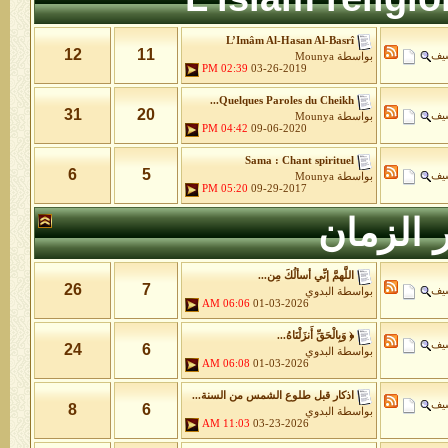
L’Imâm Al-Hasan Al-Basrî
12
11
شيف
بواسطة
Mounya
02:39 PM
03-26-2019
Quelques Paroles du Cheikh...
31
20
شيف
بواسطة
Mounya
04:42 PM
09-06-2020
Sama : Chant spirituel
6
5
شيف
بواسطة
Mounya
05:20 PM
09-29-2017
 الزمان
اللَّهمَّ إنِّي أسألُكَ مِن...
26
7
شيف
بواسطة
البدوي
06:06 AM
01-03-2026
﴿ وَبِالْحَقِّ أَنزَلْنَاهُ...
شيف
24
6
بواسطة
البدوي
06:08 AM
01-03-2026
اذكار قبل طلوع الشمس من السنة...
شيف
8
6
بواسطة
البدوي
11:03 AM
03-23-2026