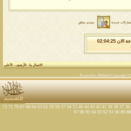
شاركات جديدة
منتدى مغلق
الاثنين 10 من اغسطس 2026 , الساعة الان 02:04:26
الاتصال بنا
-
الأرشيف
-
الأعلى
Powered by vBulletin® Copyright ©200
72
71
70
67
66
64
63
62
59
58
57
54
53
46
44
43
42
41
39
38
37
36
97
96
95
94
93
92
91
90
89
88