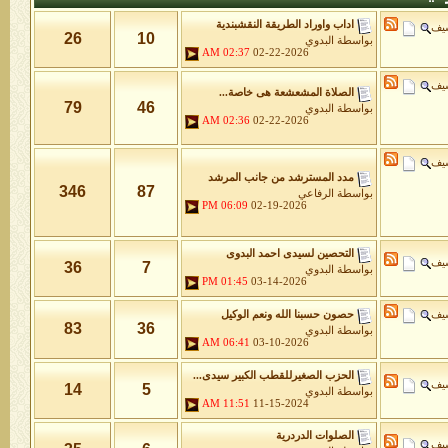
اداب واوراد الطريقة النقشبندية
شيف
26
10
بواسطة
البدوي
02:37 AM
02-22-2026
شيف
الصلاة المشعشعة هى خاصة...
79
46
بواسطة
البدوي
02:36 AM
02-22-2026
شيف
مدد المسترشد من جانب المرشد
346
87
بواسطة
الرفاعي
06:09 PM
02-19-2026
التحصين لسيدى احمد البدوى
شيف
36
7
بواسطة
البدوي
01:45 PM
03-14-2026
شيف
حصون حسبنا الله ونعم الوكيل
83
36
بواسطة
البدوي
06:41 AM
03-10-2026
الحزب الصغيرللقطب الكبير سيدى...
شيف
14
5
بواسطة
البدوي
11:51 AM
11-15-2024
الصلوات الدردرية
شيف