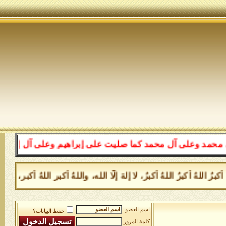
آل محمد كما صليت على إبراهيم وعلى آل إبراهيم إنك حميد م
هُ أكبرُ اللهُ أكبرُ، لا إلهَ إلَّا الله، واللهُ أكبر اللهُ أكبر، و
اسم العضو
حفظ البيانات؟
كلمة المرور