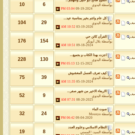
الشيخ صالح ابو خليل والتهجم...
شيف
10
6
بواسطة
البدوي
03:04 PM
09-19-2024
كل عام وانتم بخير بمناسبة عيد...
104
29
شيف
بواسطة
البدوي
10:52 AM
03-19-2026
شيف
القرآن كائن حي
176
154
بواسطة
بلال أبوبكر
10:51 AM
09-18-2024
اجزت بهذا الكتاب و بجميع...
شيف
228
130
بواسطة
البدوي
05:13 PM
12-15-2022
كيف تعرف العسل المغشوش
75
39
شيف
بواسطة
البدوي
11:35 AM
05-19-2024
الاربعاء الاخير من شهر صفر...
شيف
52
9
بواسطة
البدوي
07:31 AM
08-20-2025
صوت الماء
32
24
شيف
بواسطة
Mounya
06:42 PM
09-04-2020
النظام الاسلامي وعلوم العدد
19
8
شيف
بواسطة
السيد \ المسني