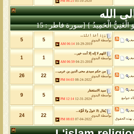
06:25 PM
05-10-2020
لى الله
َّهُ هُوَ الْغَنِيُّ الْحَمِيدُ } [سورة فاطر : 15
وَإِذْ أَخَذَ ٱللَّهُ...
5
5
شيف
بواسطة
البدوي
06:14 AM
10-29-2019
اللهم لا إله إلا أنت خير...
1
1
شيف
بواسطة
البدوي
06:59 AM
04-21-2018
من حكم سيدى محى الدين بن عربى...
26
22
شيف
بواسطة
البدوي
04:03 PM
08-24-2022
شيف
سيد الاستغفار
9
5
بواسطة
البدوي
طاه جوامع
12:14 PM
12-31-2024
شيف
يُقال (لا حَولَ ولا قُوَّة...
24
22
بواسطة
البدوي
 بهذه الحقوق
08:03 PM
07-04-2022
L'islam religi