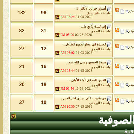
أسرار خزائن اﻷذكار -1-
شيف
182
96
بواسطة
عابر سبيل
02:24 AM
04-08-2020
إِني بُلِيتُ بِأَرْبعٍ مَا...
82
31
شيف
بواسطة
البدوي
05:09 PM
02-28-2026
قصيدة انى مخاو لجميع الطرق...
شيف
27
12
بواسطة
البدوي
06:02 AM
01-03-2026
سيدنا الحسين رضى الله عنه...
21
16
شيف
بواسطة
البدوي
08:44 AM
01-15-2023
الفيض المدفق المئة الأولى...
20
18
شيف
بواسطة
البدوي
03:56 PM
10-03-2021
من عجيب علم سيدى فخر الدين...
شيف
37
10
بواسطة
البرهانى
10:30 AM
07-15-2018
لصوفية
ية