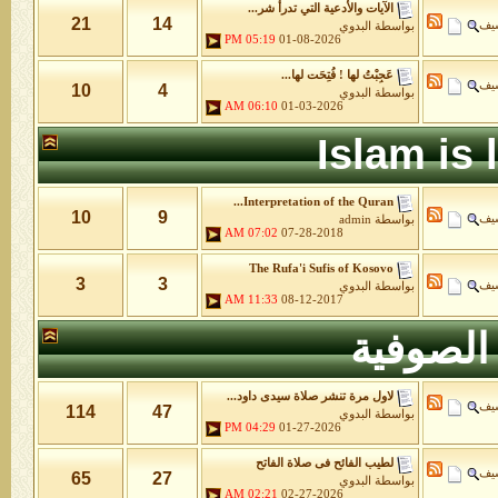
الآيات والأدعية التي تدرأ شر...
21
14
شيف
بواسطة
البدوي
05:19 PM
01-08-2026
عَجِبْتُ لها ! فُتِحَت لها...
شيف
10
4
بواسطة
البدوي
06:10 AM
01-03-2026
Islam is
Interpretation of the Quran...
10
9
شيف
بواسطة
admin
07:02 AM
07-28-2018
The Rufa'i Sufis of Kosovo
3
3
شيف
بواسطة
البدوي
11:33 AM
08-12-2017
الصوفية
لاول مرة تنشر صلاة سيدى داود...
شيف
114
47
بواسطة
البدوي
04:29 PM
01-27-2026
لطيب الفائح فى صلاة الفاتح
شيف
65
27
بواسطة
البدوي
02:21 AM
02-27-2026