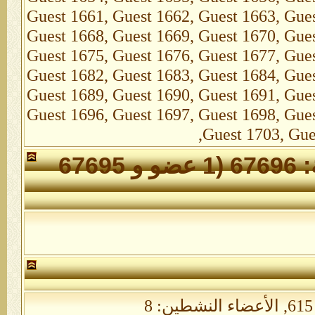
الأعضاء الذين تواجدوا خلال 24 ساعة: 67696 (1 عضو و 67695
الأعضاء النشطين: 8