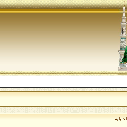
الل
خليلية