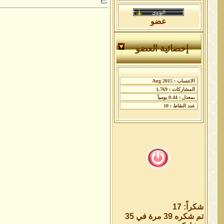
عضو
إحصائية العضو
شكراً: 17
تم شكره 39 مرة في 35