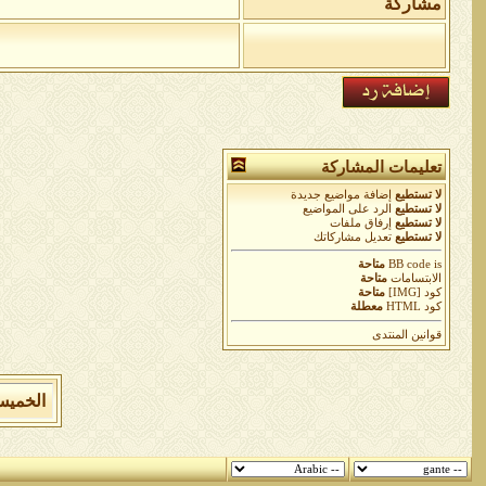
مشاركة
تعليمات المشاركة
لا تستطيع
إضافة مواضيع جديدة
لا تستطيع
الرد على المواضيع
لا تستطيع
إرفاق ملفات
لا تستطيع
تعديل مشاركاتك
is
BB code
متاحة
الابتسامات
متاحة
كود [IMG]
متاحة
كود HTML
معطلة
قوانين المنتدى
الخميس 6 من اغسطس 2026 , الساعة الان 43