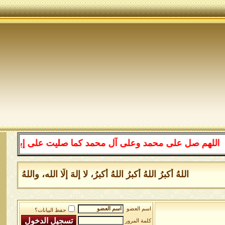
هم صل على محمد وعلى آل محمد كما صليت على إبراهيم وعلى آ
اللهُ أكبرُ اللهُ أكبرُ اللهُ أكبرُ، لا إلهَ إلَّا الله، والله
اسم العضو
حفظ البيانات؟
كلمة المرور