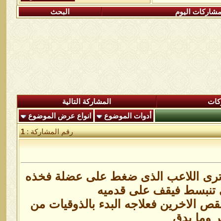
شاركات اليوم
البحث
كات
المشاركة التالية
أدوات الموضوع
انواع عرض الموضوع
رقم المشاركة :
1
ام ، ترى اللاعب الذى ضغط على عضلة فخذه
ى تنبسط فيقف على قدميه
نقص الاخرين فعلاجه البدء بالذوقيات من
ر وما يدق