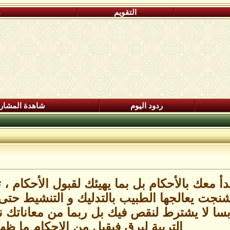
التقويم
م
ردود اليوم
شاهدة المشار
 يبدأ معك بالأحكام بل بما يهيئك لقبول الأحك
نجت يعالجها الطبيب بالتدليك و التنشيط حت
يابسا لا يشترط لنقص فيك بل ربما من معاناتك 
التربية ليرق فيقبل من الاحكام ما ظه