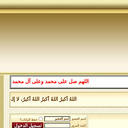
اللهم صل على محمد وعلى آل محمد كما صليت عل
اللهُ أكبرُ اللهُ أكبرُ اللهُ أكبرُ، لا إلهَ
اسم العضو
حفظ البيانات؟
كلمة المرور