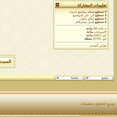
تعليمات المشاركة
لا تستطيع
إضافة مواضيع جديدة
لا تستطيع
الرد على المواضيع
لا تستطيع
إرفاق ملفات
لا تستطيع
تعديل مشاركاتك
is
BB code
متاحة
الابتسامات
متاحة
كود [IMG]
متاحة
كود HTML
معطلة
قوانين المنتدى
السبت 8 من اغسطس 2026 , الساعة الان 04:31:21 