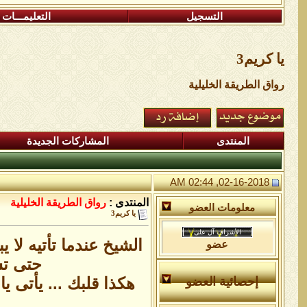
التسجيل
التعليمـــات
يا كريم3
رواق الطريقة الخليلية
المنتدى
المشاركات الجديدة
02-16-2018, 02:44 AM
المنتدى :
رواق الطريقة الخليلية
معلومات العضو
يا كريم3
الشيخ عندما تأتيه لا
عضو
حتى تش
هكذا قلبك ... يأتى 
إحصائية العضو