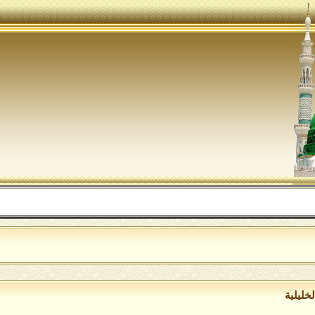
ا
خليلية