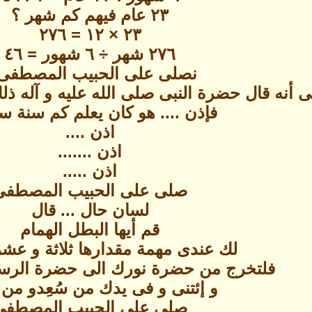
٢٣ عام فيهم كم شهر ؟
٢٣ × ١٢ = ٢٧٦
٢٧٦ شهر ÷ ٦ شهور = ٤٦
نصلى على الحبيب المصطفى
 أنه قال حضرة النبى صلى الله عليه و آله ذلك 
فإذن .... هو كان يعلم كم سنة سي
اذن ....
اذن .......
اذن .....
صلى على الحبيب المصطفى
لسان حال ... قال
قم أيها البطل الهمام
لك عندى مهمة مقدارها ثلاثة و عش
فلتخرج من حضرة نورك الى حضرة الرسو
و إئتنى و فى يدك من سُعِدو من ا
صلى على الحبيب المصطفى