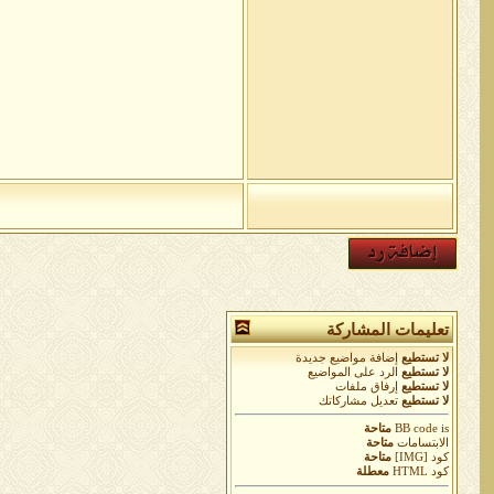
تعليمات المشاركة
لا تستطيع
إضافة مواضيع جديدة
لا تستطيع
الرد على المواضيع
لا تستطيع
إرفاق ملفات
لا تستطيع
تعديل مشاركاتك
is
BB code
متاحة
الابتسامات
متاحة
كود [IMG]
متاحة
كود HTML
معطلة