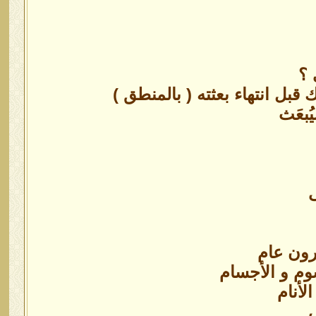
 ؟
قبل انتهاء بعثته ( بالمنطق )
ُبعَث
رون عام
م و الأجسام
لأنام