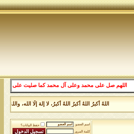
للهم صل على محمد وعلى آل محمد كما صليت على إبراهيم وعلى
اللهُ أكبرُ اللهُ أكبرُ اللهُ أكبرُ، لا إلهَ إلَّا الله، وا
اسم العضو
حفظ البيانات؟
كلمة المرور