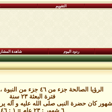
التقويم
م
ردود اليوم
شاهدة المشار
الرؤيا الصالحة جزء من ٤٦ جزء من النبوة ، لماذا ٤٦ تحديدا
فترة البعثة ٢٣ سنة
٦ شهور : ٢٣ عام = ١ : ٤٦