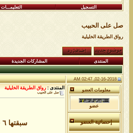
التسجيل
التعليمـــات
صل على الحبيب
رواق الطريقة الخليلية
المنتدى
المشاركات الجديدة
02-16-2018, 02:47 AM
المنتدى :
رواق الطريقة الخليلية
معلومات العضو
صل على الحبيب
عضو
سبقتها ٦ شهور كان حضرة النبى صلى الله عليه و آله يرى الرؤيا فتتحقق كفلق الصبح
إحصائية العضو