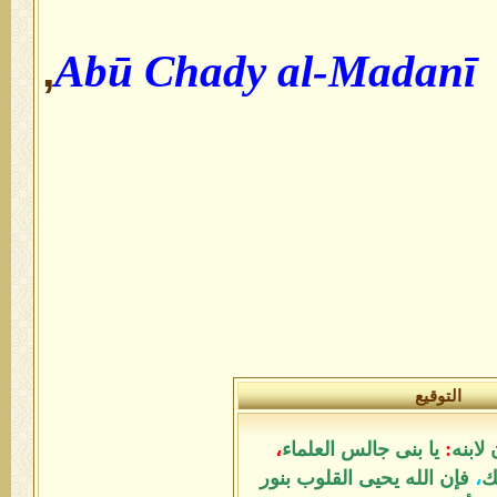
,
Abū Chady al-Madanī
التوقيع
لابنه
:
يا بنى جالس العلماء
،
ك
،
فإن الله يحيى القلوب بنور