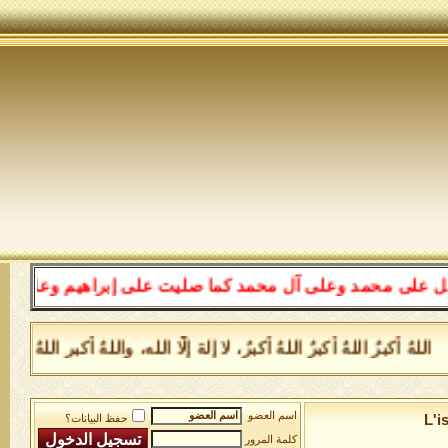
د وعلى آل محمد كما صليت على إبراهيم وعلى آل إبراهيم إن
كبرُ اللهُ أكبرُ اللهُ أكبرُ، لا إلهَ إلَّا الله، واللهُ أكبر اللهُ
اسم العضو
L'i
حفظ البيانات؟
كلمة المرور