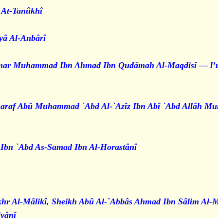
 At-Tanûkhî
â Al-Anbârî
mar Muhammad Ibn Ahmad Ibn Qudâmah Al-Maqdisî — l’un
haraf Abû Muhammad `Abd Al-`Azîz Ibn Abî `Abd Allâh M
Ibn `Abd As-Samad Ibn Al-Horastânî.
Fakhr Al-Mâlikî, Sheikh Abû Al-`Abbâs Ahmad Ibn Sâlim Al-
ânî.