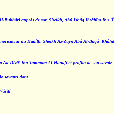
 Al-Bukhârî auprès de son Sheikh, Abû Ishâq Ibrâhîm Ibn `
mémorisateur du Hadîth, Sheikh Az-Zayn Abû Al-Baqâ’ Khâli
 Ad-Diyâ’ Ibn Tammâm Al-Hanafî et profita de son savoir.
 savants dont :
âsitî.