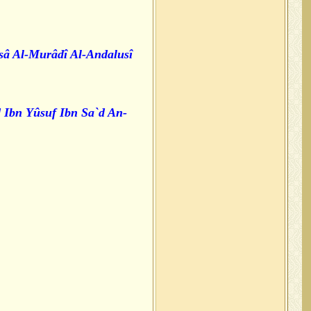
Îsâ Al-Murâdî Al-Andalusî
d Ibn Yûsuf Ibn Sa`d An-