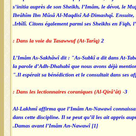
s’initia auprès de son Sheikh, l’Imâm, le dévot, 
Ibrâhîm Ibn Mûsâ Al-Maqdisî Ad-Dimashqî. Ensuite, i
Irbîlî. Citons également parmi ses Sheikhs en Fiqh,
Dans la voie du Tasawwuf (At-Tarîq) :
2
L’Imâm As-Sakhâwî dit : "As-Subkî a dit dans At-Tab
la parole d’Adh-Dhahabî que nous avons déjà mentionné
Il espérait sa bénédiction et le consultait dans ses affa
- Dans les lectionnaires coraniques (Al-Qirâ’ât) :
3
Al-Lakhmî affirma que l’Imâm An-Nawawî connaissait l
dans cette discipline. Il se peut qu’il les ait appri
Damas avant l’Imâm An-Nawawî [1].