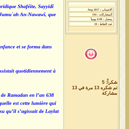
uridique Shaféite, Sayyidî
 Jumu`ah An-Nawawî, que
enfance et se forma dans
ssistait quotidiennement à
شكراً: 5
تم شكره 13 مرة في 13
مشاركة
ur de Ramadan en l’an 638
uelle est cette lumière qui
u qu’il s’agissait de Laylat