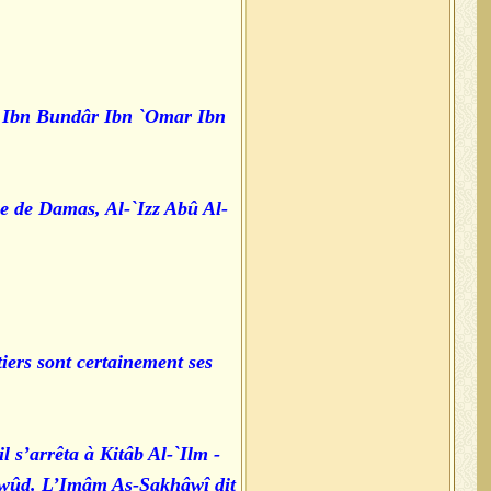
ar Ibn Bundâr Ibn `Omar Ibn
e de Damas, Al-`Izz Abû Al-
ers sont certainement ses
 s’arrêta à Kitâb Al-`Ilm
Dâwûd. L’Imâm As-Sakhâwî dit