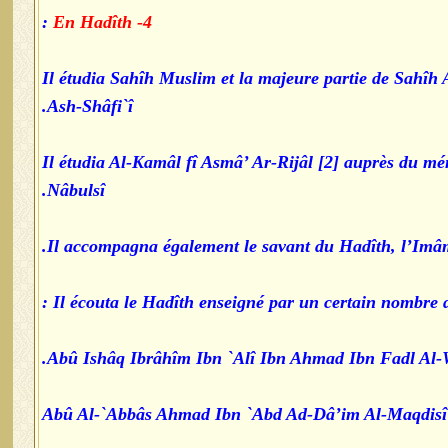
:
4- En Hadîth
Il étudia Sahîh Muslim et la majeure partie de Sahîh
Ash-Shâfi`î.
Il étudia Al-Kamâl fî Asmâ’ Ar-Rijâl [2] auprès du 
Nâbulsî.
Il accompagna également le savant du Hadîth, l’Imâm
Il écouta le Hadîth enseigné par un certain nombre de
Abû Ishâq Ibrâhîm Ibn `Alî Ibn Ahmad Ibn Fadl Al-W
Abû Al-`Abbâs Ahmad Ibn `Abd Ad-Dâ’im Al-Maqdisî