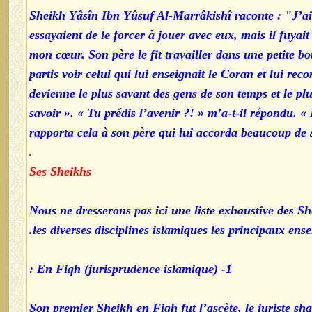
Sheikh Yâsîn Ibn Yûsuf Al-Marrâkishî raconte : "J’ai 
essayaient de le forcer à jouer avec eux, mais il fuyai
mon cœur. Son père le fit travailler dans une petite bo
partis voir celui qui lui enseignait le Coran et lui rec
devienne le plus savant des gens de son temps et le plu
savoir ». « Tu prédis l’avenir ?! » m’a-t-il répondu. 
rapporta cela à son père qui lui accorda beaucoup de
.
Ses Sheikhs
Nous ne dresserons pas ici une liste exhaustive des S
les diverses disciplines islamiques les principaux e
1- En Fiqh (jurisprudence islamique) :
Son premier Sheikh en Fiqh fut l’ascète, le juriste 