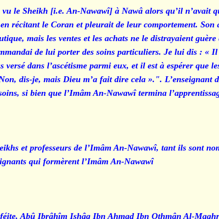
vu le Sheikh [i.e. An-Nawawî] à Nawâ alors qu’il n’avait q
t en récitant le Coran et pleurait de leur comportement. Son
utique, mais les ventes et les achats ne le distrayaient guère
ommandai de lui porter des soins particuliers. Je lui dis : « I
s versé dans l’ascétisme parmi eux, et il est à espérer que le
« Non, dis-je, mais Dieu m’a fait dire cela ».". L’enseignan
 soins, si bien que l’Imâm An-Nawawî termina l’apprentissa
heikhs et professeurs de l’Imâm An-Nawawî, tant ils sont n
nseignants qui formèrent l’Imâm An-Nawawî.
shaféite, Abû Ibrâhîm Ishâq Ibn Ahmad Ibn Othmân Al-Maghri