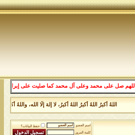
على محمد وعلى آل محمد كما صليت على إبراهيم وعلى آل إبرا
اللهُ أكبرُ اللهُ أكبرُ اللهُ أكبرُ، لا إلهَ إلَّا الله، واللهُ أكب
اسم العضو
حفظ البيانات؟
كلمة المرور