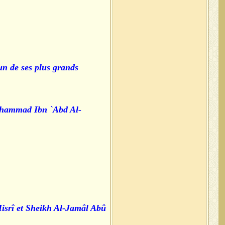
 de ses plus grands
uhammad Ibn `Abd Al-
Misrî et Sheikh Al-Jamâl Abû