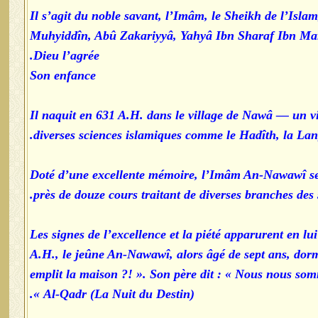
Il s’agit du noble savant, l’Imâm, le Sheikh de l’Islam
Muhyiddîn, Abû Zakariyyâ, Yahyâ Ibn Sharaf Ibn 
Dieu l’agrée.
Son enfance
Il naquit en 631 A.H. dans le village de Nawâ — un vi
diverses sciences islamiques comme le Hadîth, la Lan
Doté d’une excellente mémoire, l’Imâm An-Nawawî se dé
près de douze cours traitant de diverses branches des 
Les signes de l’excellence et la piété apparurent en l
A.H., le jeûne An-Nawawî, alors âgé de sept ans, dormai
emplit la maison ?! ». Son père dit : « Nous nous somm
Al-Qadr (La Nuit du Destin) ».