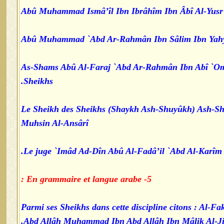
Abû Muhammad Ismâ’îl Ibn Ibrâhîm Ibn Âbî Al-Yusr
Abû Muhammad `Abd Ar-Rahmân Ibn Sâlim Ibn Yahy
As-Shams Abû Al-Faraj `Abd Ar-Rahmân Ibn Abî `O
Sheikhs.
Le Sheikh des Sheikhs (Shaykh Ash-Shuyûkh) Ash-S
Muhsin Al-Ansârî
Le juge `Imâd Ad-Dîn Abû Al-Fadâ’il `Abd Al-Karîm 
5- En grammaire et langue arabe :
Parmi ses Sheikhs dans cette discipline citons : Al-
Abd Allâh Muhammad Ibn Abd Allâh Ibn Mâlik Al-Jiy