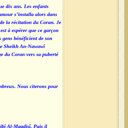
ue dix ans. Les enfants
 amour s’installa alors dans
 de la récitation du Coran. Je
l est à espérer que ce garçon
s gens bénéficient de son
t de Sheikh An-Nawawî
ge du Coran vers sa puberté
ombreux. Nous citerons pour
bî Al-Maqdisî. Puis il