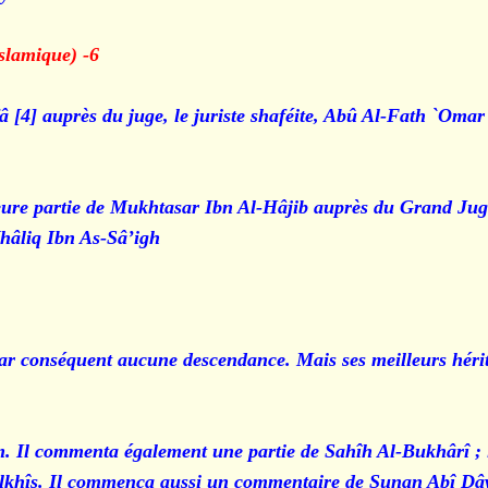
6- En Usûl Al-Fiqh (Fondements de la Jurisprudence Islamique) :
fâ [4] auprès du juge, le juriste shaféite, Abû Al-Fath `Om
eure partie de Mukhtasar Ibn Al-Hâjib auprès du Grand Jug
âliq Ibn As-Sâ’igh
r conséquent aucune descendance. Mais ses meilleurs hériti
. Il commenta également une partie de Sahîh Al-Bukhârî ; il
-Talkhîs. Il commença aussi un commentaire de Sunan Abî 