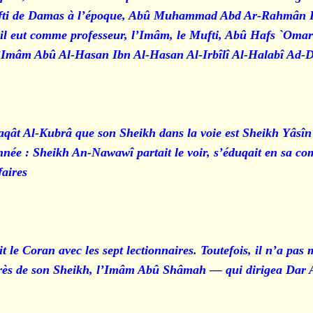
le Mufti de Damas à l’époque, Abû Muhammad Abd Ar-Rahm
l eut comme professeur, l’Imâm, le Mufti, Abû Hafs `Omar
 l’Imâm Abû Al-Hasan Ibn Al-Hasan Al-Irbîlî Al-Halabî Ad-D
aqât Al-Kubrâ que son Sheikh dans la voie est Sheikh Yâsî
e : Sheikh An-Nawawî partait le voir, s’éduqait en sa compa
ires."
e Coran avec les sept lectionnaires. Toutefois, il n’a pas 
s auprès de son Sheikh, l’Imâm Abû Shâmah — qui dirigea Dar