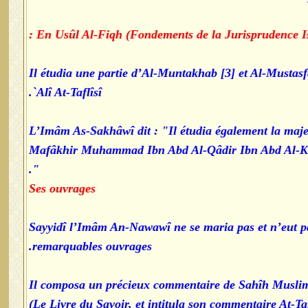
Il étudia une partie d’Al-Muntakhab [3] et Al-Mustas
`Alî At-Taflîsî.
L’Imâm As-Sakhâwî dit : "Il étudia également la maj
Mafâkhir Muhammad Ibn Abd Al-Qâdir Ibn Abd Al-Kh
".
Ses ouvrages
Sayyidî l’Imâm An-Nawawî ne se maria pas et n’eut pa
remarquables ouvrages.
- Il composa un précieux commentaire de Sahîh Muslim
(Le Livre du Savoir, et intitula son commentaire At