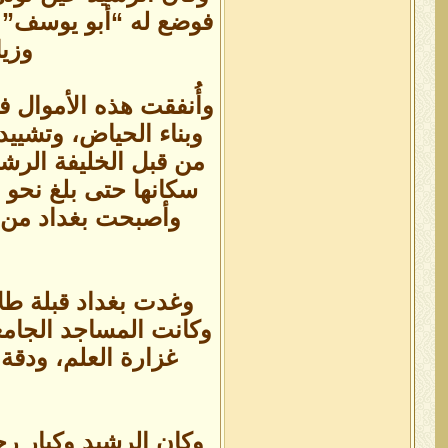
فوضع له “أبو يوسف” هذ
وزيا
وأُنفقت هذه الأموال ف
وبناء الحياض، وتشييد
من قبل الخليفة الرشي
سكانها حتى بلغ نحو م
وأصبحت بغداد من ا
وغدت بغداد قبلة طلاب
وكانت المساجد الجامع
غزارة العلم، ودقة
وكان الرشيد وكبار رج