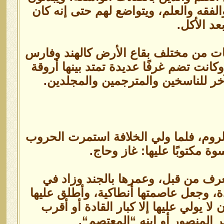
الفقه والعلم، ويتواضع لهم حتى إنه كان
د الأكل.
فات من مختلف بقاع الأرض كالهند وفارس
كانت تضم غرفًا عديدة تمتد بينها أروقة
ر للناسخين والمترجمين والمجلدين.
لروم، فلما ولي الخلافة استمرت الحروب
وة مكتوبًا عليها: غاز وحاج.
يعرف من قبل، وعمرها بالجند وزاد في
ة، وجعل عاصمتها أنطاكية، وأطلق عليها
لا يولي عليها إلا كبار القادة أو أقرب
ر المنصور أو ابنه “المعتصم“.