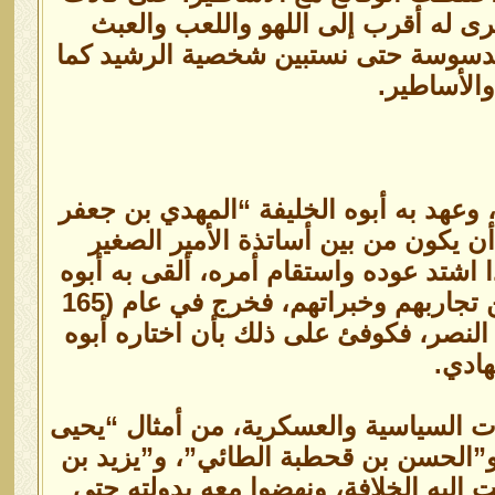
ى له أقرب إلى اللهو واللعب والعبث
لمدسوسة حتى نستبين شخصية الرشيد كما
والأساطير.
، وعهد به أبوه الخليفة “المهدي بن جعفر
 أن يكون من بين أساتذة الأمير الصغير
ا اشتد عوده واستقام أمره، ألقى به أبوه
في ميادين الجهاد، وجعل حوله القادة الأكفاء، يتأسى بهم، ويتعلم من تجاربهم وخبراتهم، فخرج في عام (165
يل النصر، فكوفئ على ذلك بأن اختاره أبوه
لهادي.
ت السياسية والعسكرية، من أمثال “يحيى
 و”الحسن بن قحطبة الطائي”، و”يزيد بن
 إليه الخلافة، ونهضوا معه بدولته حتى