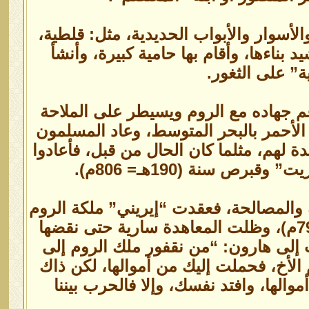
الأسوار والأبواب الحديدية، مثل: قلطية،
ناءها، وأقام بها حامية كبيرة، وأنشأ
” على الثغور.
م جهاده مع الروم ويسيطر على الملاحة
 الأحمر بالبحر المتوسط، وعاد المسلمون
 لهم، مثلما كان الحال من قبل، فأعادوا
والمصالحة، فعقدت “إيريني” ملكة الروم
صلحًا مع الرشيد، مقابل دفع الجزية السنوية له في سنة (181هـ= 797م)، وظلت المعاهدة سارية حتى نقضها
لذي خلف إيريني في سنة (186هـ = 802م)، وكتب إلى هارون: “من نقفور ملك الروم إلى
 الأخ، فحملت إليك من أموالها، لكن ذاك
لها، وافتد نفسك، وإلا فالحرب بيننا