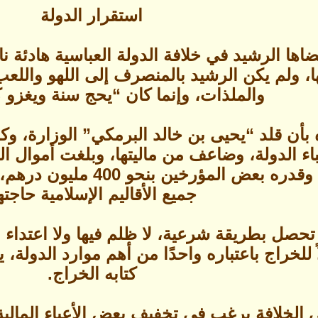
استقرار الدولة
اها الرشيد في خلافة الدولة العباسية هادئة نا
، ولم يكن الرشيد بالمنصرف إلى اللهو واللعب
والملذات، وإنما كان “يحج سنة ويغزو 
بأن قلد “يحيى بن خالد البرمكي” الوزارة، وكا
اء الدولة، وضاعف من ماليتها، وبلغت أموال ال
الإسلامية من خراج، وقدره
جميع الأقاليم الإسلامية حاجتها
تحصل بطريقة شرعية، لا ظلم فيها ولا اعتداء
 للخراج باعتباره واحدًا من أهم موارد الدولة
كتابه الخراج.
 الخلافة يرغب في تخفيف بعض الأعباء المالية 