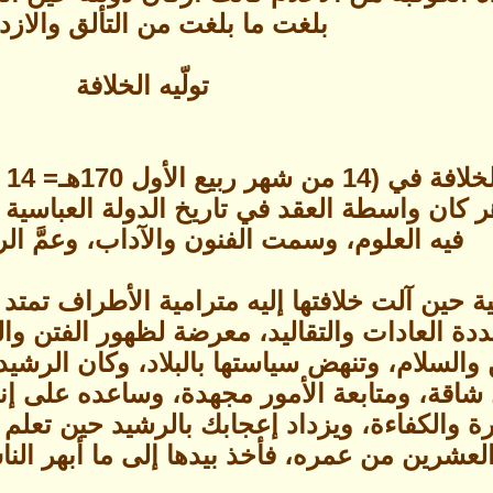
بلغت ما بلغت من التألق والازده
تولّيه الخلافة
ر كان واسطة العقد في تاريخ الدولة العباسي
فيه العلوم، وسمت الفنون والآداب، وعمَّ الر
ية حين آلت خلافتها إليه مترامية الأطراف تم
ددة العادات والتقاليد، معرضة لظهور الفتن وا
السلام، وتنهض سياستها بالبلاد، وكان الرشيد
شاقة، ومتابعة الأمور مجهدة، وساعده على إنج
 والكفاءة، ويزداد إعجابك بالرشيد حين تعلم 
عشرين من عمره، فأخذ بيدها إلى ما أبهر النا