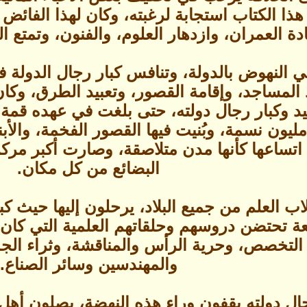
ا الكتاب استجابة لرغبته، وكان لهذا الفائض ا
دة العمران، وازدهار العلوم، والفنون، وتمتع ال
ي النهوض بالدولة، وتنافس كبار رجال الدولة ف
 المساجد، وإقامة القصور، وتعبيد الطرق، وكان
د وكبار رجال دولته، حتى بلغت في عهده قمة م
ليون نسمة، وبُنيت فيها القصور الفخمة، والأبن
تساعها كأنها مدن متلاصقة، وصارت أكبر مركز
البضائع من كل مكان.
 العلم من جميع البلاد، يرحلون إليها حيث كبار
ة تحتضن دروسهم وحلقاتهم العلمية التي كان ك
 التخصص، وحرية الرأس والمناقشة، وثراء الجدل
والمهندسين وسائر الصناع.
ال دولته يقفون وراء هذه النهضة، يصلون أهل 