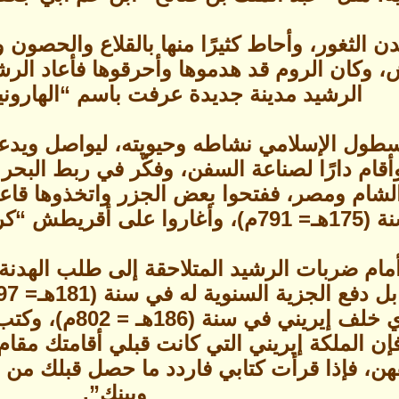
 الثغور، وأحاط كثيرًا منها بالقلاع والحصون و
ان الروم قد هدموها وأحرقوها فأعاد الرشيد ب
الرشيد مدينة جديدة عرفت باسم “الهارونية
أسطول الإسلامي نشاطه وحيويته، ليواصل ويدع
قام دارًا لصناعة السفن، وفكّر في ربط البحر
شام ومصر، ففتحوا بعض الجزر واتخذوها قاعدة
ة (190هـ= 806م).
ام ضربات الرشيد المتلاحقة إلى طلب الهدنة 
إمبراطور الروم، ا
إن الملكة إيريني التي كانت قبلي أقامتك مقام
، فإذا قرأت كتابي فاردد ما حصل قبلك من أموا
وبينك”.