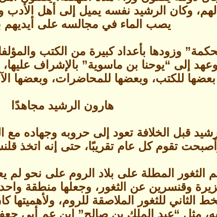
 لهم، وكان الرشيد نفسه يميل إلى أهل الأدب و
يصب الماء في مجالسه على أيديهم بع
حكمة” وزودها بأعداد كبيرة من الكتب والمؤل
وعهد إلى “يوحنا بن ماسوية” بالإشراف عليها، و
ضها للكتب، وبعضها للمحاضرات، وبعضها الآخ
هارون الرشيد مجاهدًا
يد قبل الخلافة تعود إلى حروبه وجهاده مع ا
وأصبحت تقوم كل عام تقريبًا، حتى إنه اتخذ قلنس
م الثغور المطلة على بلاد الروم على نحو لم 
زيرة وقنسرين عن الثغور، وجعلها منطقة واحد
ط الثاني للثغور الملاصقة للروم، ولأهميتها كان 
ليه، مثل “عبد الملك بن صالح” ابن عم أبي جعف