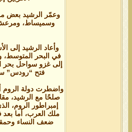
وعمّر الرشيد بعض مدن
وسميساط، ومرعش، وك
وأعاد الرشيد إلى ال
في البحر المتوسط، وأ
إلى غزو سواحل بحر ال
فتح “رودس” سنة (175هـ= 791م)، وأغاروا على أقريطش “كريت” وقبرص سن
واضطرت دولة الروم أم
ملك العرب، أما بعد ف
ضعف النساء وحمقهن