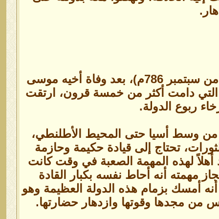
ار.
تمت البيعة للرشيد بالخلافة في (14 من شهر ربيع الأول 170هـ= 14 من سبتمبر 786م)، بعد وفاة أخيه موسى
ة التي دامت أكثر من خمسة قرون، ارتقت
خاء ربوع الدولة.
تد من وسط أسيا حتى المحيط الأطلنطي،
لثورات، تحتاج إلى قيادة حكيمة وحازمة
 أهلاً لهذه المهمة الصعبة في وقت كانت
از مهمته أنه أحاط نفسه بكبار القادة
أنه أمسك بزمام هذه الدولة العظيمة وهو
س من مجدها وقوتها وازدهار حضارتها.