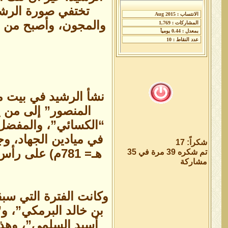
تختفي صورة الرشيد
والمجون، وأصبح من ا
نشأ الرشيد في بيت مل
المنصور” إلى من يق
“الكسائي”، والمفضل ا
شكراً: 17
هـ= 781م) على
تم شكره 39 مرة في 35
مشاركة
وكانت الفترة التي سب
بن خالد البرمكي”، و
أسيد السلمي”، وهذه 