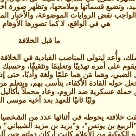
، وتضيع قسماتها وملامحها، وتظهر صورة أخر
لواجب نفض الروايات الموضوعة، والأخبار ا
هي في الواقع، لا كما تصورها الأوهام 
ما قبل الخلافة
ك، وأُعد ليتولى المناصب القيادية في الخلافة
وم على أمره تهذيبًا وتعليمًا وتثقيفًا، وحسبك
لضبي، وهما مَن هما علمًا ولغة وأدبًا، حتى إذ
 رأس حملة عسكرية ضد الروم، وعاد محملاً بأكال
وليًا ثانيًا للعهد بعد أخيه موسى ا
قت خلافته يحوطه في أثنائها عدد من الشخصيا
”الربيع بن يونس”، و”يزيد بن مزيد الشيباني”
الكوكبة من الأعلام كانت أركان دولته حين آلت