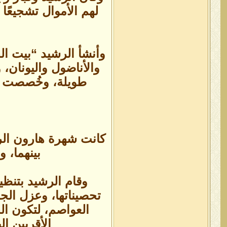
لهم الأموال تشجيعًا
وأنشأ الرشيد “بيت ال
والأناضول واليونان، 
طويلة، وخُصصت بع
كانت شهرة هارون الرش
بينهما، 
وقام الرشيد بتنظي
تحصيناتها، وعزل الج
العواصم، لتكون الخ
الأقربين إ