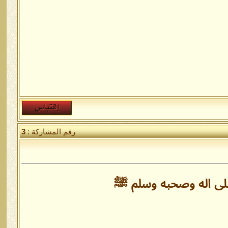
رقم المشاركة :
3
على اله وصحبه وسلم ﷺ