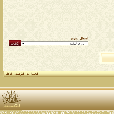
الانتقال السريع
الاتصال بنا
-
الأرشيف
-
الأعلى
92
91
90
89
88
87
86
85
84
83
82
81
80
79
78
77
75
74
73
72
71
70
6