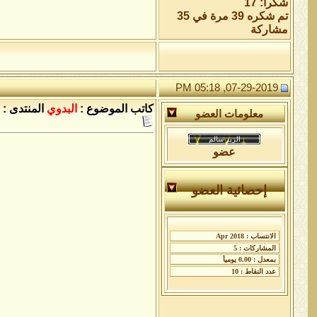
شكراً: 17
تم شكره 39 مرة في 35
مشاركة
07-29-2019, 05:18 PM
كاتب الموضوع :
البدوي
المنتدى :
معلومات العضو
عضو
إحصائية العضو