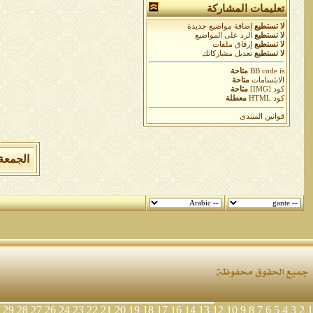
تعليمات المشاركة
لا تستطيع
إضافة مواضيع جديدة
لا تستطيع
الرد على المواضيع
لا تستطيع
إرفاق ملفات
لا تستطيع
تعديل مشاركاتك
is
BB code
متاحة
الابتسامات
متاحة
كود [IMG]
متاحة
كود HTML
معطلة
قوانين المنتدى
الجمعة 7 من اغسطس 2026 , الساعة الان 05:34:47
29
28
27
26
24
23
22
21
20
19
18
17
16
14
13
12
10
9
8
7
6
5
4
3
2
1