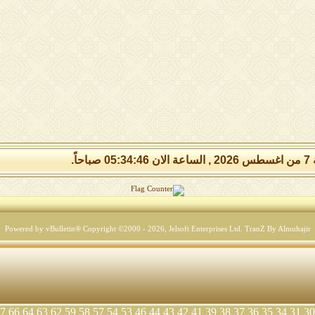
 صباحاً.
Powered by vBulletin® Copyright ©2000 - 2026, Jelsoft Enterprises Ltd.
TranZ By Almuhajir
7
66
64
63
62
59
58
57
54
53
46
44
43
42
41
39
38
37
36
35
34
31
30