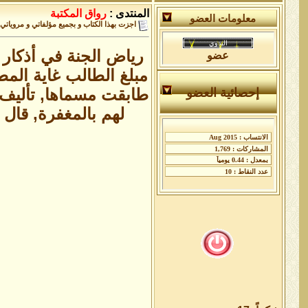
المنتدى :
رواق المكتبة
معلومات العضو
اجزت بهذا الكتاب و بجميع مؤلفاتي و مرويات
رياض الجنة في أذكار ا
عضو
مبلغ الطالب غاية المطل
طابقت مسماها, تأليف م
إحصائية العضو
لهم بالمغفرة, قال