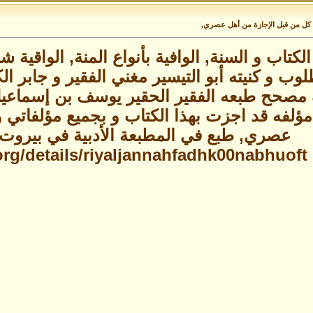
ي كل من قبل الإجازة من أهل عصري,
لكتاب و السنة, الوافية بأنواع المنة, الواقية
وب و كنيته أبو التيسير مغني الفقير و جابر ال
صحح طبعه الفقير الحقير يوسف بن إسماعيل الن
 مؤلفه قد اجزت بهذا الكتاب و بجميع مؤلفاتي 
عصري, طبع في المطبعة الأدبية في بيروت سنة 319
.org/details/riyaljannahfadhk00nabhuoft