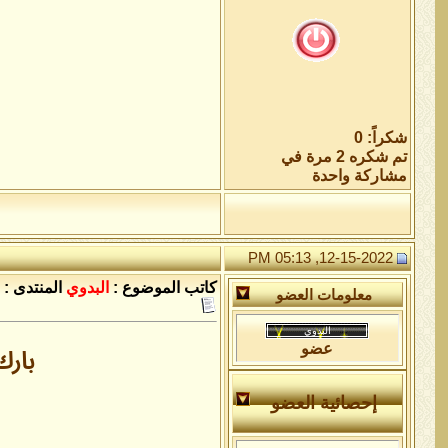
شكراً: 0
تم شكره 2 مرة في
مشاركة واحدة
12-15-2022, 05:13 PM
كاتب الموضوع :
البدوي
المنتدى :
معلومات العضو
عضو
بارك
إحصائية العضو