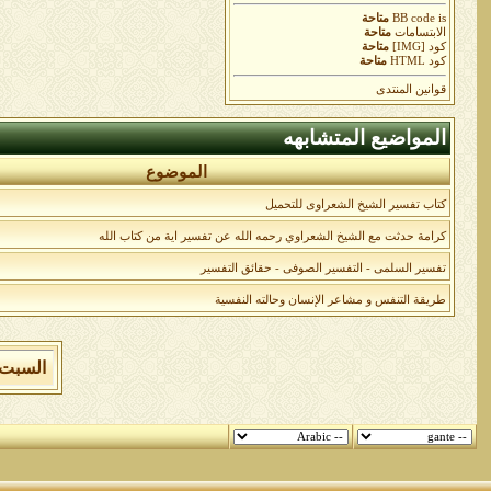
is
BB code
متاحة
الابتسامات
متاحة
كود [IMG]
متاحة
كود HTML
متاحة
قوانين المنتدى
المواضيع المتشابهه
الموضوع
كتاب تفسير الشيخ الشعراوى للتحميل
كرامة حدثت مع الشيخ الشعراوي رحمه الله عن تفسير اية من كتاب الله
تفسير السلمى - التفسير الصوفى - حقائق التفسير
طريقة التنفس و مشاعر الإنسان وحالته النفسية
السبت 8 من اغسطس 2026 , الساعة الان 12:19:56 