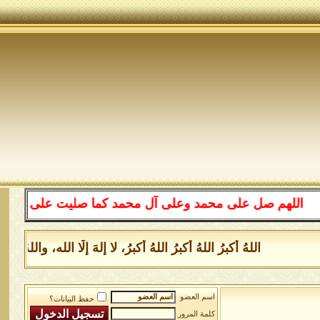
هم صل على محمد وعلى آل محمد كما صليت على إبراهيم وعلى 
اللهُ أكبرُ اللهُ أكبرُ اللهُ أكبرُ، لا إلهَ إلَّا الله، والل
اسم العضو
حفظ البيانات؟
كلمة المرور