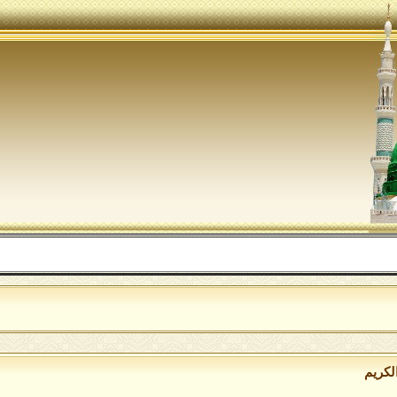
الل
لكريم