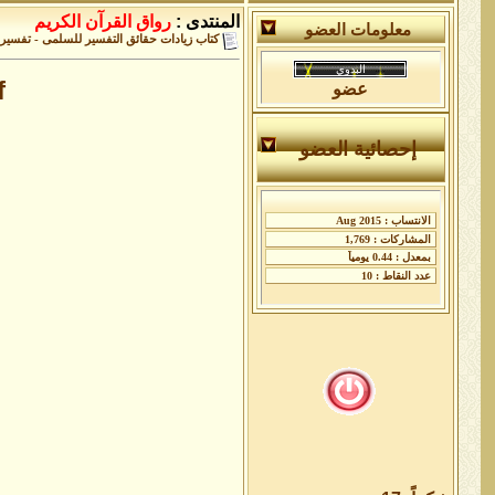
المنتدى :
رواق القرآن الكريم
معلومات العضو
كتاب زيادات حقائق التفسير للسلمى - تفسير
f
عضو
إحصائية العضو