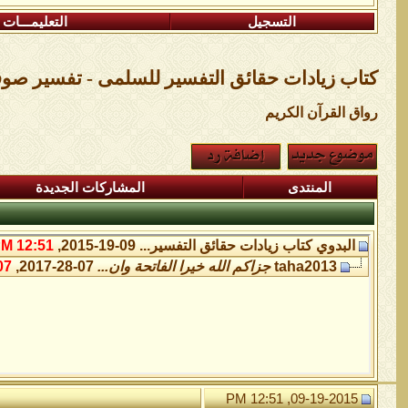
التسجيل
التعليمـــات
كتاب زيادات حقائق التفسير للسلمى - تفسير صوف
رواق القرآن الكريم
المنتدى
المشاركات الجديدة
البدوي
كتاب زيادات حقائق التفسير...
09-19-2015,
12:51 PM
taha2013
جزاكم الله خيرا الفاتحة وان...
07-28-2017,
 AM
09-19-2015, 12:51 PM