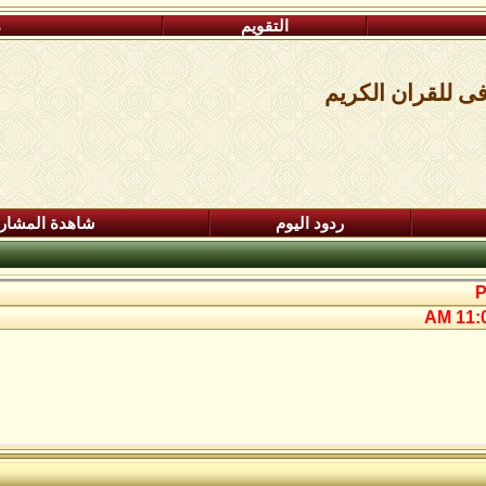
التقويم
م
ى للقران الكريم
ردود اليوم
شاهدة المشار
11:07