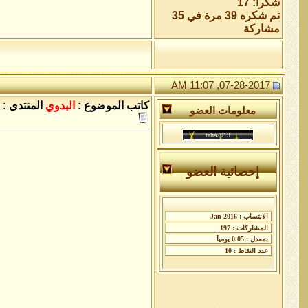
شكراً: 17
تم شكره 39 مرة في 35
مشاركة
07-28-2017, 11:07 AM
كاتب الموضوع :
البدوي
المنتدى :
معلومات العضو
إحصائية العضو