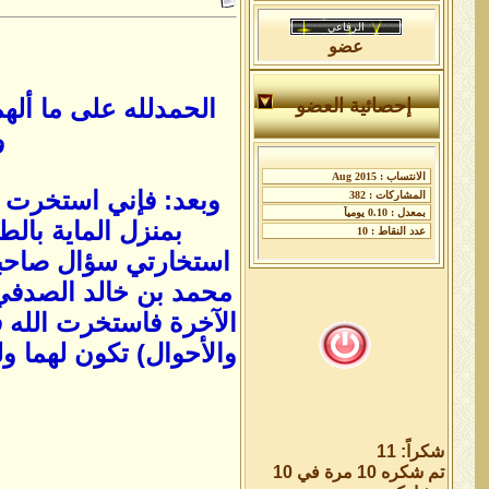
عضو
الحمدلله على ما أله
إحصائية العضو
و
وبعد: فإني استخرت ا
بمنزل الماية بال
استخارتي سؤال صاحبي 
محمد بن خالد الصدفي ا
الآخرة فاستخرت الله ف
والأحوال) تكون لهما ول
شكراً: 11
تم شكره 10 مرة في 10