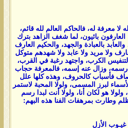
لا معرفة له، فالحاكم العالم لله قائم،
 العارفون بائيون، لما شغف الزاهد بترك
والعابد بالعبادة والجهد، والحكيم العارف
رف ولا مريد ولا عابد ولا شهدهم متوكل
 لتنفيس الكرب، واجتهد رغبة في القرب،
 رسمه، وزال عنه إسمه، فالمعرفة حجاب
صاف فأسباب كالحروف، وهذه كلها علل
لأسماء لبرز المسمى، ولولا المحبة لاستمر
لولا هو لكان أنا، ولولا أنت لبدا رسم
ظلم وطارت بمرهفات الفنا هذه البهم:
غيـوب الأزل