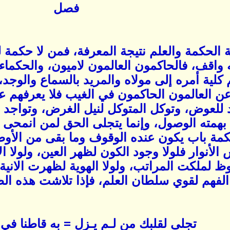
فصل
 الحكمة والعلم نتيجة المعرفة، فمن لا حكمة له 
ه واقف، فالحاكمون العالمون لاميون، والحكماء
 كلية أمره إلى مولاه والمريد بالسماع والوجد، 
ن العالمون الحاكمون في الغيب فلا يعرفهم عا
د للعوض، وتوكل المتوكل لنيل الغرض، وتواجد
بهمته الوصول، وإنما يتجلى الحق لمن انمحى
مة باب يكون عنده الوقوف وما بقى من الأو
لأنوار فلولا وجود الكون لظهر العين، ولولا ا
 لملكت المراتب، ولولا الهوية لظهرت الانية، و
ا الفهم لقوي سلطان العلم، فإذا تلاشت هذه ال
تجلى لقلبك من لـم يـزل = به قاطنا في 