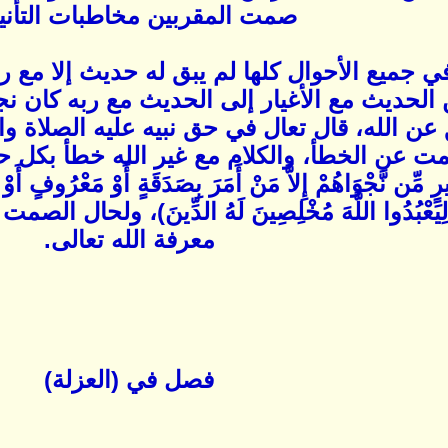
صمت المقربين مخاطبات التأن
 جميع الأحوال كلها لم يبق له حديث إلا مع 
الحديث مع الأغيار إلى الحديث مع ربه كان نجي
عن الله، قال تعال في حق نبيه عليه الصلاة و
ت عن الخطأ، والكلام مع غير الله خطأ بكل حا
يرٍ مِّن نَّجْوَاهُمْ إِلاَّ مَنْ أَمَرَ بِصَدَقَةٍ أَوْ مَعْرُ
ِلَّا لِيَعْبُدُوا اللَّهَ مُخْلِصِينَ لَهُ الدِّينَ)
معرفة الله تعالى.
فصل في (العزلة)