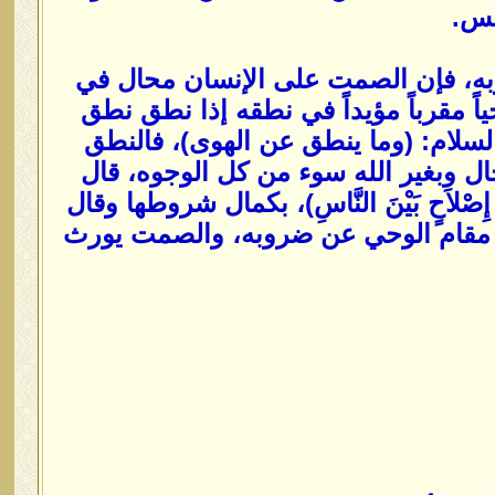
يس.
ربه، فإن الصمت على الإنسان محال في
اً مقرباً مؤيداً في نطقه إذا نطق نطق
السلام: (وما ينطق عن الهوى)، فالنطق
ل وبغير الله سوء من كل الوجوه، قال
وفٍ أَوْ إِصْلاَحٍ بَيْنَ النَّاسِ)، بكمال شروطها وقال
، ولحال الصمت مقام الوحي عن ضروبه، والصمت يورث