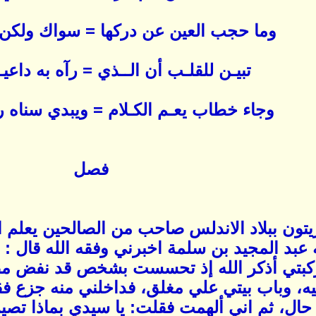
وما حجب العين عن دركها = سواك ولكن
تبيـن للقلـب أن الــذي = رآه به داعيـ
وجاء خطاب يعـم الكـلام = ويبدي سناه 
فصل
زيتون ببلاد الاندلس صاحب من الصالحين يعلم 
عبد المجيد بن سلمة اخبرني وفقه الله قال : ب
كبتي أذكر الله إذ تحسست بشخص قد نفض م
 وباب بيتي علي مغلق، فداخلني منه جزع فقال
ال، ثم اني ألهمت فقلت: يا سيدي بماذا تصير ال