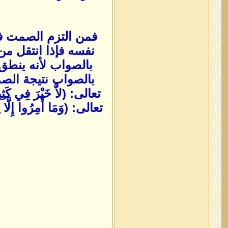
فمن التزم الصمت في
نفسه فإذا انتقل من 
بالصواب لأنه ينطق 
بالصواب نتيجة الصم
تعالى: (لاَّ خَيْرَ فِي كَثِ
تعالى: (وَمَا أُمِرُوا إ