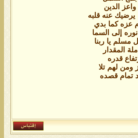
واعز الدين
 يرضيك عنه قلبه
م عزه كما بدي
نوره إلى السما
 مسلم يا ربنا
لة المقدار
تفاع قدره
 ومن لهم تلا
د تمام قصده