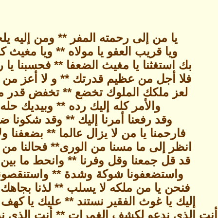
يا من إلى رحمته المفر ** ومن إليه ي
ويا قريب العفو يا مولاه ** ويا مغيث 
بك استغثنا يا مغيث الضعفا ** فحسبنا يا
فلا أجل من عظيم قدرتك ** و لا أعز م
لعز ملكك الملوك تخضع ** تخفض قدر م
والأمر كله إليك رده ** وبيديك حله
وقد رفعنا أمرنا إليك ** وقد شكونا ض
فارحمنا يا من لا يزال عالما ** بضعفنا ول
انظر إلى ما مسنا من الورى** فحالنا من 
قد قل جمعنا وقل وفرنا ** وانحط ما بين 
واستضعفونا شوكة وشدة ** واستنقصون
فنحن يا من ملكه لا يسلب ** لذنا بجاهك 
إليك يا غوث الفقير نستند ** عليك يا كهف
أنت الذي ندعو لكشف الغمرات ** أنت الذي ن