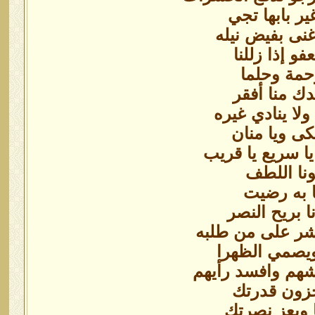
ير بابها تجي
نى بفيض نيله
و إذا زللنا
حمة وحلما
دك منا أفقر
لا ينادي غيره
لكى ويا منان
يا سريع يا قريب
ونا اللطف
ا به رضيت
ا بريح النصر
الشر على من طلبه
 ويصمي الظهرا
هم وافسد رأيهم
عجزون قدرتك
 وبعز نصرتك