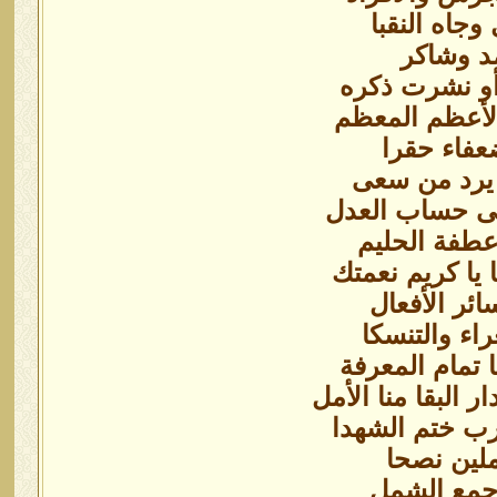
 وجاه النقبا
مد وشاكر
و نشرت ذكره
الأعظم المعظم
ضعفاء حقرا
ا يرد من سعى
غى حساب العدل
 عطفة الحليم
 يا كريم نعمتك
ائر الأفعال
راء والتنسكا
 تمام المعرفة
 البقا منا الأمل
ا رب ختم الشهدا
ملين نصحا
 جمع الشمل