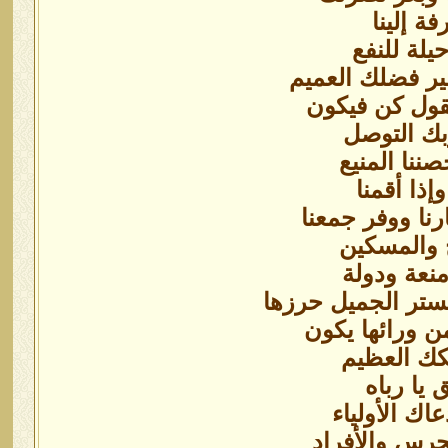
فة إلينا
يلة للنفع
غير فضلك العميم
قول كن فيكون
بك التوصل
ننا المنيع
وإذا أقمنا
نا ووفر جمعنا
ج والمسكين
منعة ودولة
ستر الجميل حرزها
 ورائها يكون
كك العظيم
ق يا رباه
عاك الأولياء
جرس والأفراد