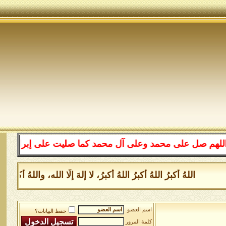
 على محمد وعلى آل محمد كما صليت على إبراهيم وعلى آل إبر
اللهُ أكبرُ اللهُ أكبرُ اللهُ أكبرُ، لا إلهَ إلَّا الله، واللهُ أك
اسم العضو
حفظ البيانات؟
كلمة المرور