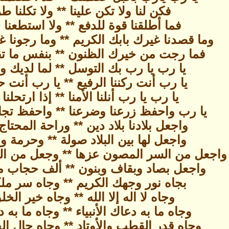
فكن لنا ولا تكن علينا ** ولا تكلنا طر
فما أطلقنا قوة للدفع ** ولا استطعنا ح
وما قصدنا غيرك بابك الكريم ** وما رجونا 
فما رجت من خيرك الظنون ** بنفس ما ت
يا رب يا رب بك التوسل ** لما لديك و
يا رب أنت ركننا الرفيع ** يا رب أنت حص
يا رب يا رب أنلنا الأمنا ** إذا ارتحلنا 
يا رب واحفظ زرعنا وضرعنا ** واحفظ تجار
واجعل بلادنا بلاد دين ** وراحة المحتا
واجعل لها بين البلاد صولة ** وحرمة و
واجعل من السر المصون عزها ** وجعل من ال
واجعل بصاد وبقاف وبنون ** ألف حجاب من
بجاه نور وجهك الكريم ** وجاه سر مل
وجاه لا اله إلا الله ** وجاه خير الخل
وجاه ما به دعاك الأنبياء ** وجاه ما به د
وجاه قدر القطب والأوتاد ** وجاه حال ال