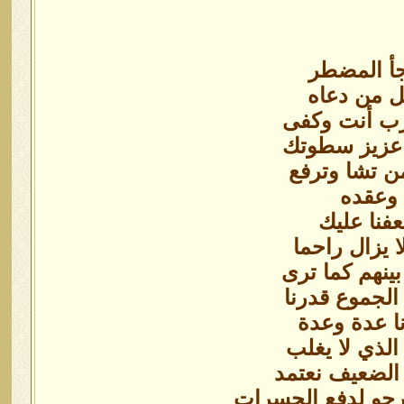
لجأ المضطر
كل من دعاه
 رب أنت وكفى
ن عزيز سطوتك
ن تشا وترفع
 وعقده
عفنا عليك
ا يزال راحما
بينهم كما ترى
الجموع قدرنا
ا عدة وعدة
الذي لا يغلب
 الضعيف نعتمد
رجو لدفع الحسرات