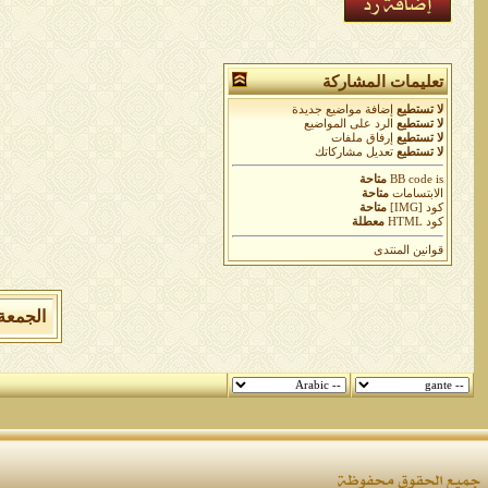
تعليمات المشاركة
لا تستطيع
إضافة مواضيع جديدة
لا تستطيع
الرد على المواضيع
لا تستطيع
إرفاق ملفات
لا تستطيع
تعديل مشاركاتك
is
BB code
متاحة
الابتسامات
متاحة
كود [IMG]
متاحة
كود HTML
معطلة
قوانين المنتدى
الجمعة 7 من اغسطس 2026 , الساعة الان 12:13:23