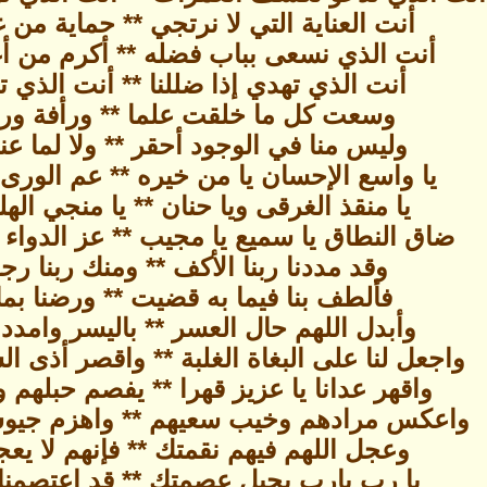
أنت العناية التي لا نرتجي ** حماية من غ
أنت الذي نسعى بباب فضله ** أكرم من أغ
أنت الذي تهدي إذا ضللنا ** أنت الذي تعف
وسعت كل ما خلقت علما ** ورأفة ور
وليس منا في الوجود أحقر ** ولا لما عن
يا واسع الإحسان يا من خيره ** عم الورى و
يا منقذ الغرقى ويا حنان ** يا منجي اله
ضاق النطاق يا سميع يا مجيب ** عز الدواء 
وقد مددنا ربنا الأكف ** ومنك ربنا رج
فألطف بنا فيما به قضيت ** ورضنا بم
وأبدل اللهم حال العسر ** باليسر وامددن
واجعل لنا على البغاة الغلبة ** واقصر أذى 
واقهر عدانا يا عزيز قهرا ** يفصم حبلهم
واعكس مرادهم وخيب سعيهم ** واهزم جيوش
وعجل اللهم فيهم نقمتك ** فإنهم لا ي
يا رب يارب بحبل عصمتك ** قد اعتصمنا