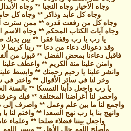
وجاه الأخيار وجاه النجبا ** وجاه الأبدال
وجاه كل عابد وذاكر ** وجاه كل حا
وجاه كل من رفعت قدره ** ممن سترت أ
وجاه آيات الكتاب المحكم ** وجاه الاسم 
يا رب يا رب وقفنا فقرا ** بين يديك 
وقد دعوناك دعاء من دعا ** ربنا كريما ل
فاقبل دعاءنا بمحض الفضل ** قبول من أل
وامنن علينا منة الكريم ** واعطف علينا
وانشر علينا يا رحيم رحمتك ** وابسط علينا
وخر لنا في سائر الأقوال ** واختر في س
يا رب واجعل دأبنا التمسكا ** بالسنة الغ
واحصر لنا أغراضنا المختلفة ** فيك وعرفنا
واجمع لنا ما بين علم وعمل ** واصرف إلى دار
وانهج بنا يا رب نهج السعدا ** واختم لنا ي
واجعل بيننا فضلاء صلحا ** وعلماء عا
وأصلح اللهم حال الأهل ** ويسر اللهم