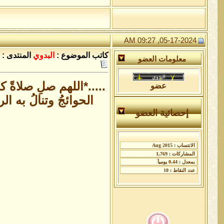
05-17-2024, 09:27 AM
كاتب الموضوع :
البدوي
المنتدى :
معلومات العضو
.....*اللهم صلِ صلاةً ك
عضو
الحوائجُ وتنالُ به ا
إحصائية العضو