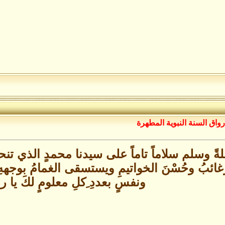
رواق السنة النبوية المطهرة
لةً وسلم سلاماً تاماً على سيدنا محمدٍ الذي تنحل
لرغائبُ وحُسْنَ الخواتيمِ ويستسقى الغمامُ بوجه
ونفسٍ بعددِ ِكلِ معلومٍ لكَ يا 