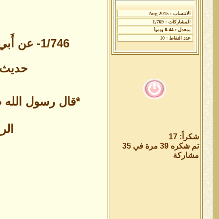
1/746- عن أَبي جُحَيْفَةَ وهبِ بنِ عبد اللَّه  قَالَ: *قَالَ رسولُ اللَّه ﷺ: لا آكُلُ مُتَّكِئًا رواه البخاري*
حديث أنس  قال: *"رأيت رسول الله ﷺ 
*قال رسول الله صلي
الر
شكراً: 17
تم شكره 39 مرة في 35
مشاركة