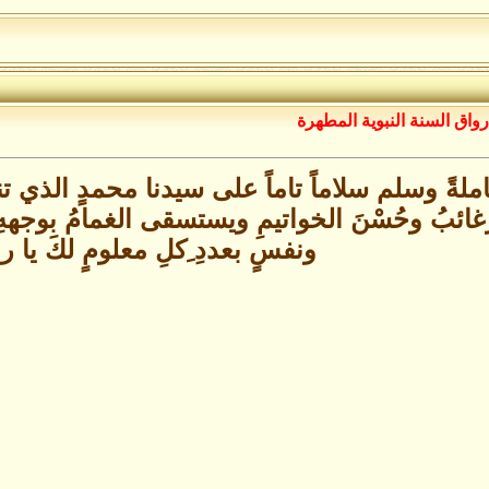
رواق السنة النبوية المطهرة
املةً وسلم سلاماً تاماً على سيدنا محمدٍ الذي تن
لرغائبُ وحُسْنَ الخواتيمِ ويستسقى الغمامُ بوجه
ونفسٍ بعددِ ِكلِ معلومٍ لكَ يا 