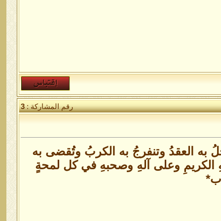
رقم المشاركة :
3
ُ به العقدُ وتنفرجُ به الكربُ وتُقضى به
هِ الكريمِ وعلى آلهِ وصحبهِ في كل لمحةٍ
رب*