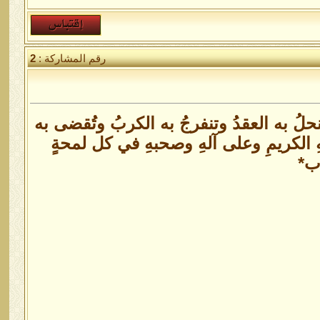
رقم المشاركة :
2
حلُ به العقدُ وتنفرجُ به الكربُ وتُقضى به
هِ الكريمِ وعلى آلهِ وصحبهِ في كل لمحةٍ
رب*