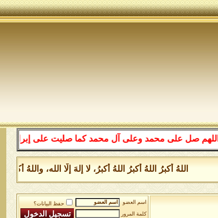
ل على محمد وعلى آل محمد كما صليت على إبراهيم وعلى آل إ
اللهُ أكبرُ اللهُ أكبرُ اللهُ أكبرُ، لا إلهَ إلَّا الله، واللهُ أ
اسم العضو
حفظ البيانات؟
كلمة المرور