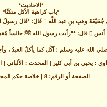
*الاحاديث*
*باب كراهية الأكل متكئًا*
جالساً مُقعِياً يأكل تمراً*"رواه مسلم
 الله عليه وسلم : آكُل كما يأكلُ العبدُ ، وأجلِس
اوي : يحيى بن أبي كثير | المحدث : الألباني |
الصفحة أو الرقم: 8 | خلاصة حكم المحدث : صحيح