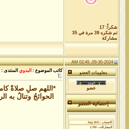
شكراً: 17
تم شكره 39 مرة في 35
مشاركة
09-30-2024, 02:45 AM
كاتب الموضوع :
البدوي
المنتدى :
معلومات العضو
*اللهم صلِ صلاةً كام
عضو
الحوائجُ وتنالُ به ا
إحصائية العضو