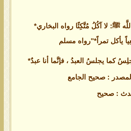
ُ كما يجلسُ العبدُ ، فإنَّما أنا عبدٌ*
 المصدر : صحيح الجامع