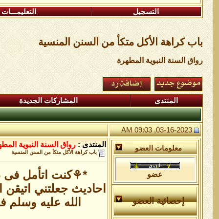
التسجيل
التعليمـــات
باب كراهة الأكل متكأ من السنن المنسية
رواق السنة النبوية المطهرة
المنتدى
المشاركات الجديدة
03-16-2023, 09:03 AM
المنتدى :
رواق السنة النبوية المط
معلومات العضو
باب كراهة الأكل متكأ من السنن المنسية
*⚘كنت اتأمل فى طر
عضو
احاديث جعلتني اتيقن ا
الله عليه وسلم ف
إحصائية العضو