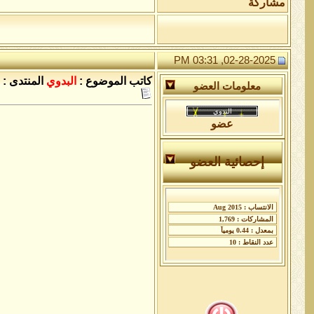
مشاركة
02-28-2025, 03:31 PM
كاتب الموضوع :
البدوي
المنتدى :
معلومات العضو
عضو
إحصائية العضو