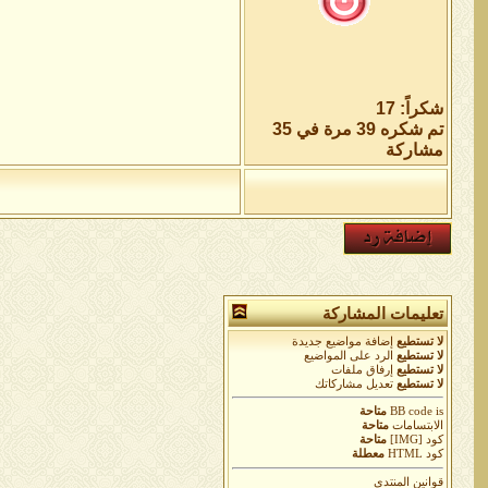
شكراً: 17
تم شكره 39 مرة في 35
مشاركة
تعليمات المشاركة
لا تستطيع
إضافة مواضيع جديدة
لا تستطيع
الرد على المواضيع
لا تستطيع
إرفاق ملفات
لا تستطيع
تعديل مشاركاتك
is
BB code
متاحة
الابتسامات
متاحة
كود [IMG]
متاحة
كود HTML
معطلة
قوانين المنتدى