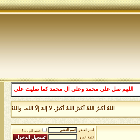
هم صل على محمد وعلى آل محمد كما صليت على إبراهيم وعلى آ
اللهُ أكبرُ اللهُ أكبرُ اللهُ أكبرُ، لا إلهَ إلَّا الله، والل
اسم العضو
حفظ البيانات؟
كلمة المرور