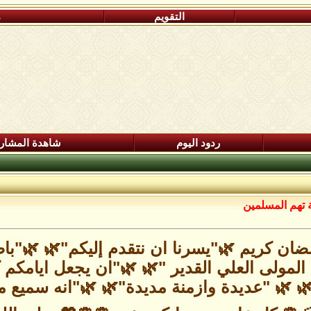
التقويم
م
ردود اليوم
شاهدة المشار
 تهم المسلمين
ضان كريم 🌿"يسرنا ان نتقدم إليكم"🌿 🌿"با
 المولى العلي القدير "🌿 🌿"ان يجعل ايامك
🌿 🌿 "عديدة وازمنة مديدة"🌿 🌿"انه سميع 