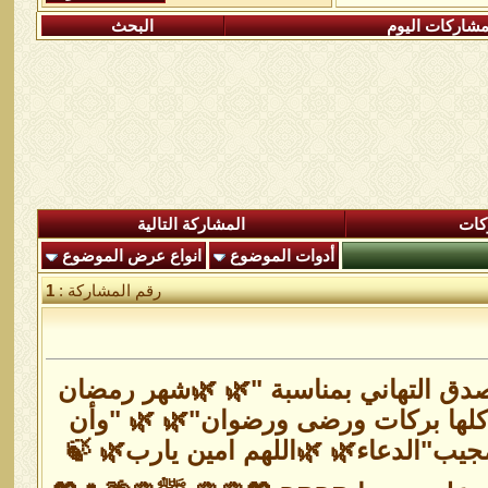
شاركات اليوم
البحث
كات
المشاركة التالية
أدوات الموضوع
انواع عرض الموضوع
رقم المشاركة :
1
صدق التهاني بمناسبة "🌿 🌿شهر رمضان
م كلها بركات ورضى ورضوان"🌿 🌿 "وأن
مجيب"الدعاء🌿 🌿اللهم امين يارب🌿 🍃