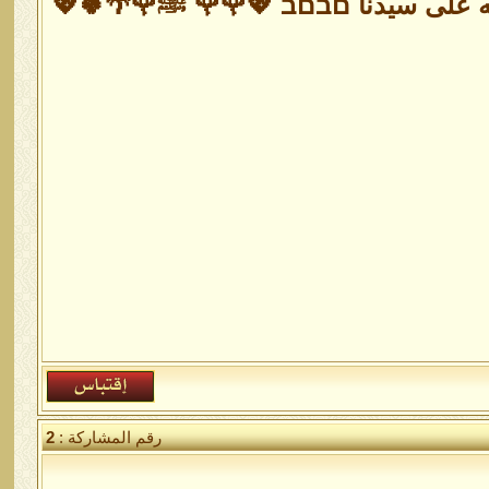
لله على سيدنا םבםב 💖🌹🌹 ﷺ🌹🌴🍀💖
رقم المشاركة :
2