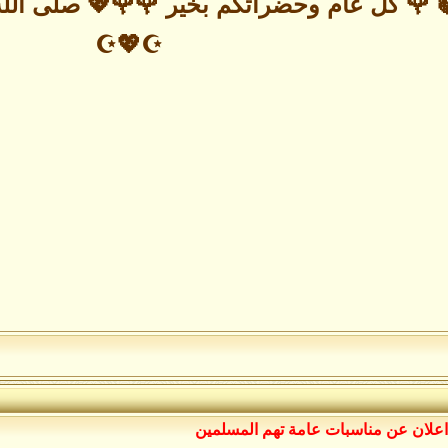
🍃 🌹 كل عام وحضراتكم بخير 🌹🌹💖 صلى ا
☪️💖☪️
اعلان عن مناسبات عامة تهم المسلمين