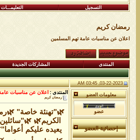
التسجيل
التعليمـــات
رمضان كريم
اعلان عن مناسبات عامة تهم المسلمين
المنتدى
المشاركات الجديدة
03-22-2023, 03:45 AM
المنتدى :
اعلان عن مناسبات عامة
معلومات العضو
رمضان كريم
🌿"تهنئة خاصة" 🌿رم
عضو
الكريم🌿 🌿"سائلين
يعيده عليكم أعواما"
إحصائية العضو