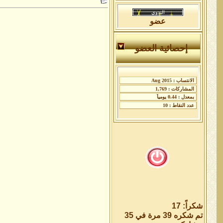
عضو
إحصائية العضو
شكراً: 17
تم شكره 39 مرة في 35