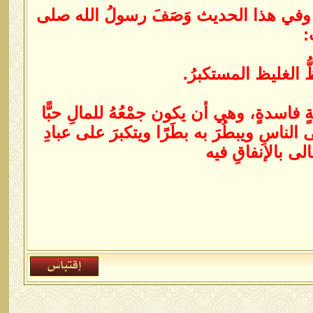
 وفي هذا الحديث وَصَفَ رسولُ الله صلى
:
ُ الغليظ المستكبرُ.
ةٍ فاسدةٍ، وهي أن يكون جمْعُهُ للمالِ حبًّا
 الناسِ ويبطُرَ به بطَرًا ويتكبرَ على عبادِ
الى بالإنفاقِ فيه