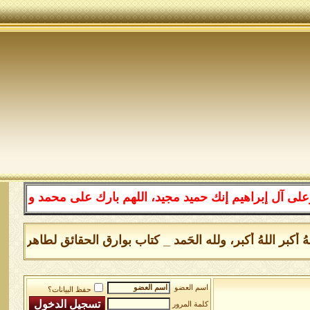
 إبراهيم إنك حميد مجيد، اللهم بارك على محمد وعلى آل محم
له، واللهُ أكبر اللهُ أكبر، ولله الحَمد _ كتاب بوارق الحقائق لطاهر 
اسم العضو
حفظ البيانات؟
كلمة المرور