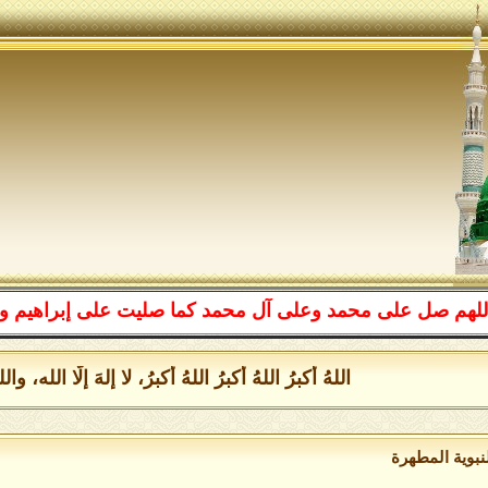
 صل على محمد وعلى آل محمد كما صليت على إبراهيم وعلى آل
اللهُ أكبرُ اللهُ أكبرُ اللهُ أكبرُ، لا إلهَ إلَّا ال
نبوية المطهرة