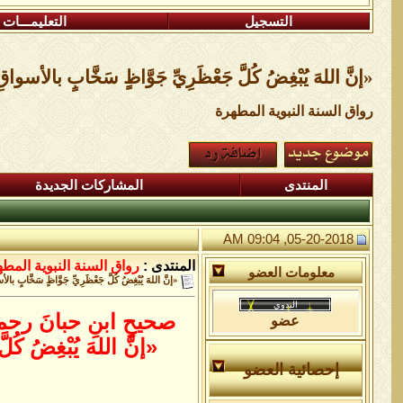
التسجيل
التعليمـــات
«إنَّ اللهَ يُبْغِضُ كُلَّ جَعْظَرِيِّ جَوَّاظٍ سَخَّابٍ بالأسواقِ
رواق السنة النبوية المطهرة
المنتدى
المشاركات الجديدة
05-20-2018, 09:04 AM
المنتدى :
رواق السنة النبوية المط
معلومات العضو
«إنَّ اللهَ يُبْغِضُ كُلَّ جَعْظَرِيِّ جَوَّاظٍ سَخَّابٍ بال
صحيحِ ابنِ حبانَ رحمه
عضو
«إنَّ اللهَ يُبْغِضُ كُل
إحصائية العضو