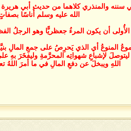
 في سننه والمنذري كلاهما من حديث أبي هريرة
الله عليه وسلم أُناسًا بصفاتٍ
الأُولى أن يكون المرءُ جعظريًّا وهو الرجلُ الفظّ
وعُ المنوعُ أي الذي يَحرِصُ على جمعِ المالِ بنيَّ
ليتوصلَ لإشباعِ شهواتِه المحرَّمةِ وليفخَرَ بهِ على
اللهِ ويبخلَ عن دفعِ المالِ في ما أمرَ اللهُ تع