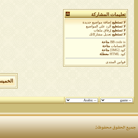
تعليمات المشاركة
لا تستطيع
إضافة مواضيع جديدة
لا تستطيع
الرد على المواضيع
لا تستطيع
إرفاق ملفات
لا تستطيع
تعديل مشاركاتك
is
BB code
متاحة
الابتسامات
متاحة
كود [IMG]
متاحة
كود HTML
معطلة
قوانين المنتدى
الخميس 6 من اغسطس 2026 , الساعة الان 3