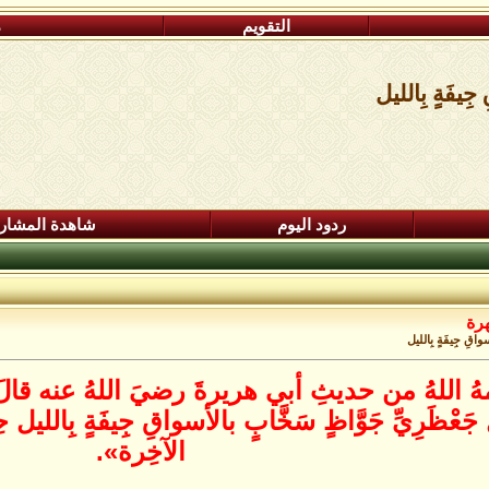
التقويم
م
 جِيفَةٍ بِالليل
ردود اليوم
شاهدة المشار
هرة
أسواقِ جِيفَةٍ بِالليل
ُ اللهُ من حديثِ أبي هريرةَ رضيَ اللهُ عنه قالَ
َّ جَعْظَرِيِّ جَوَّاظٍ سَخَّابٍ بالأسواقِ جِيفَةٍ بِالليل ح
الآخِرة».