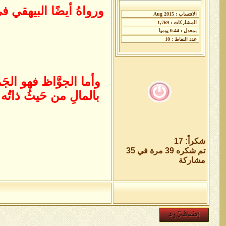
ورواهُ أيضًا البيهقي
وأما الجوَّاظ فهو الجَم
بالمالِ من حَيثُ ذاتُه 
شكراً: 17
تم شكره 39 مرة في 35
مشاركة