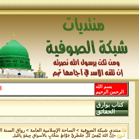
بسم الله
اللهم
الرحمن الرحيم
كتاب بوارق
الحقائق
منتدى شبكة الصوفية
>
الساحة اﻹسلامية العامة
>
رواق السنة ال
«إنَّ اللهَ يُبْغِضُ كُلَّ جَعْظَرِيِّ جَوَّاظٍ سَخَّابٍ بالأسواقِ جِيفَةٍ بِالليل