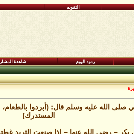
التقويم
م
ردود اليوم
شاهدة المشار
هرة
 صلى الله عليه وسلم قال: (أبردوا بالطعام، فإ
المستدرك]
بكر – رضي الله عنها – إذا صنعت الثريد غطته