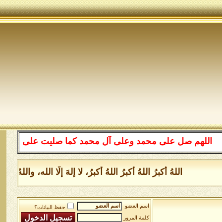
هم صل على محمد وعلى آل محمد كما صليت على إبراهيم وعلى آ
اللهُ أكبرُ اللهُ أكبرُ اللهُ أكبرُ، لا إلهَ إلَّا الله، والل
اسم العضو
حفظ البيانات؟
كلمة المرور