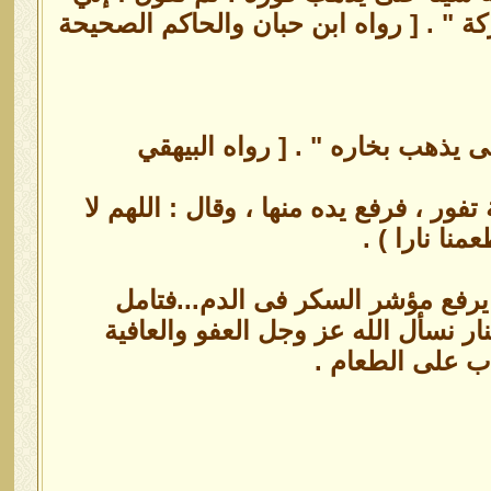
 " . [ رواه ابن حبان والحاكم الصحيحة
ى يذهب بخاره " . [ رواه البيهقي
ور ، فرفع يده منها ، وقال : اللهم لا
منا نارا ) .
 يرفع مؤشر السكر فى الدم...فتامل
ار نسأل الله عز وجل العفو والعافية
اب على الطعام .