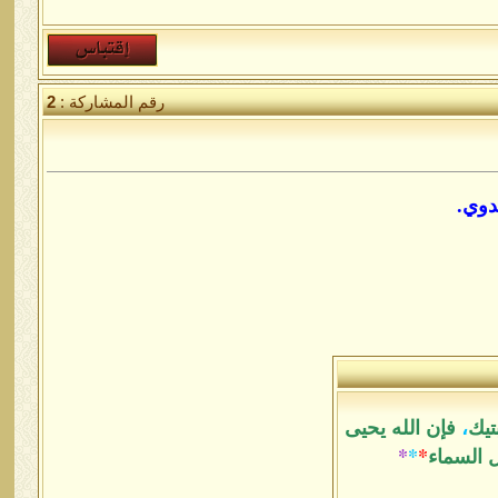
رقم المشاركة :
2
دوي.
تيك
،
فإن الله يحيى
ل السماء
*
*
*