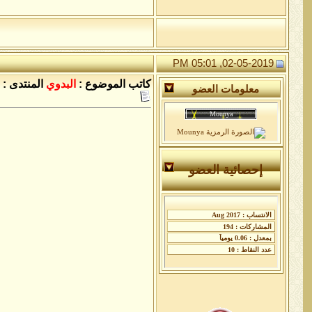
02-05-2019, 05:01 PM
كاتب الموضوع :
البدوي
المنتدى :
معلومات العضو
إحصائية العضو