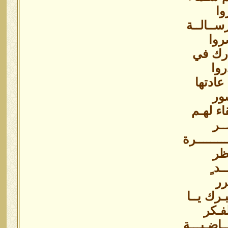
وا
رســالــة
روا
ـارك في
روا
 عادتها
ور
اء لهـم
ـر
ــــــــرة
ظر
د ٍ
رر
بـرك يــا
فـكر
ـاضـيـــة