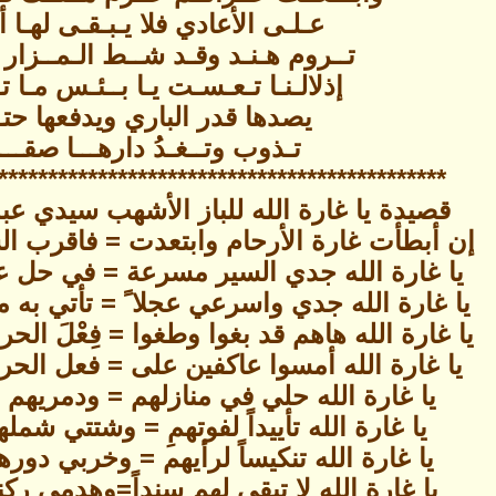
عـلـى الأعادي فلا يـبـقـى لهـا أث
تــروم هـنـد وقـد شــط الـمــزار بـ
إذلالـنـا تـعـسـت يـا بــئـس مـا تـ
يصدها قدر الباري ويدفعها حت
تـذوب وتــغـدُ دارهـــا صقـــ
********************************** **********
ﻗﺼﻴﺪﺓ ﻳﺎ ﻏﺎﺭﺓ ﺍﻟﻠﻪ ﻟﻠﺒﺎﺯ ﺍﻷﺷﻬﺐ سيدي ﻋﺒﺪ
إن أبطأت غارة الأرحام وابتعدت = فاقرب الش
يا غارة الله جدي السير مسرعة = في حل عقد
يا غارة الله جدي واسرعي عجلا ً = تأتي به مس
يا غارة الله هاهم قد بغوا وطغوا = فِعْلَ الحرا
يا غارة الله أمسوا عاكفين على = فعل الحرام
يا غارة الله حلي في منازلهم = ودمريهم ألا
يا غارة الله تأييداً لفوتهمِ = وشتتي شمله
يا غارة الله تنكيساً لرأيهم = وخربي دورهم
يا غارة الله لا تبقي لهم سنداً=وهدمي ركنه