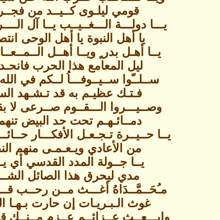
قومي ليلـوى كــيــد من فجــر
يـــا دولـــة الـــغــيــب يــا آل الــــ
يا أهل النبوة يا أهل الوحى انتص
يــا أهـل بدر ٍ ويــا أهــل الــمــعـ
ليل المعامع هذا الحرب فانحـد
ســلــّوا ســيــوفـــاُ لــكم في الله
فـتـك عظيـم به قد تـشـهد الس
وصــيـــروا الـــقــوم صــرعى لا بق
دمــائـهـم تحت حد البيض تنهمـ
يــا حــيــرة تـجـعـل الأفكـــار حــائـــ
من الأعادي ويـعـمـى منهم الن
يــا جــولة المدد القدسي أي يـــ
مدي ليحرق هذا الصائل الشــ
مـُحَــمَّــدَاهُ أغـــث مــن رحــب قــ
غوث الـبـريـات إن حارت بـهـا ال
وابـــعــث عــزائــم عــزم مــنــك قـ