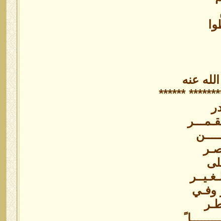
وا
له عنه
**************
در
قـمـــر
ــــن
صـر
لى
غـيــر
ر وفـي
طـر
ـــــا ً