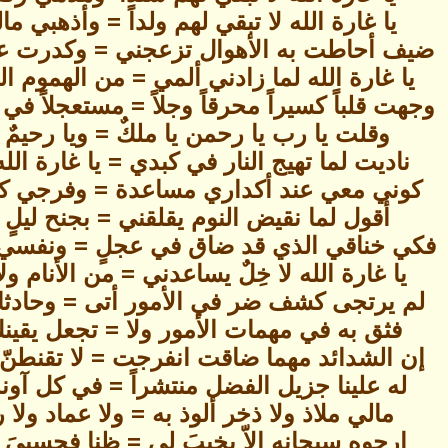
يا غارة الله لا تبقي لهم ولداً = وأذهبي مال
ضيف أحاطت به الأهوال تزعجني = وكدرت عيش
يا غارة الله لما زادني ألمي = من الهموم ا
وجهت قلباً كسيراً محرقاً وجلاً = مستعجلاً في 
وقلت يا رب يا رحمن يا ملكٌ = ويا رحيمٌ أل
ناديت لما تهيج النار في كبدي = يا غارة الله 
كوني معي عند أكداري مساعدة = وفرجي كربت
أقول لما نقيض النوم يقلقني = بجنح ليلٍ أل
فكي خناقي الذي قد ضاق في عجلٍ = ونفسي كر
يا غارة الله لا خِلٌ يساعدني = من الأنام ول
لم يرتجى كشف ضر في الأمور أتى = وحادثات
فثق به في مهمات الأمور ولا = تجعل يقينك 
إن الشدائد مهما ضاقت انفرجت = لا تقنطنّ إ
له علينا جزيل الفضل منتشراً = في كل آون
مالي ملاذ ولا ذخر ألوذ به = ولا عماد ولا
ارجوه سبحانه الاّ يخيبَ لي = ظنا فحسبيَ م