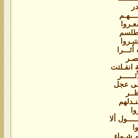
در
ــهـم
عـروا
مطلسم
تبـروا
 أثـــرا
بصـر
ة انفـلتت
ــــــر
ـــى عجل
ظــر
نـدلهم
وا
ــــول ألا
ا
م شـماء