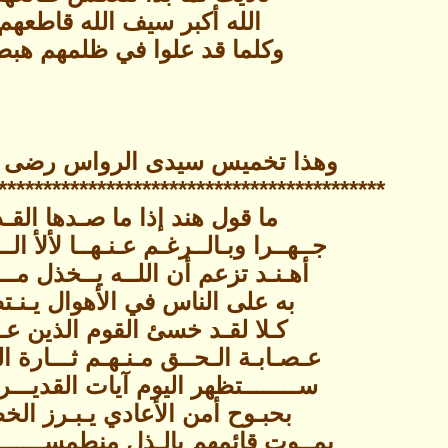
الله أكبر سيف الله قاطعهم
وكلما قد علوا في ظلمهم هبط
وهذا تخميس سيدى الرواس رضى ال
************************************ ******
ما قول هند إذا ما صـدها القـ
جــهــرا وبـالــرغـم عـنـهــا لألأ الــ
أهـنـد تزعم أن اللــه يــخذل مـــ
به على الناس في الأهوال يـنـت
كـلا لقـد خسئ القوم الذين عـ
عـصـابـة الـحــق مـنـهـم ثـــارة الـ
ســــــــتظهر اليوم آيات القديـــ
بحبـوح أمن الأعادي يـبـرز الخ
يمــوت قائمهم بالـذل منطمســــــــــ