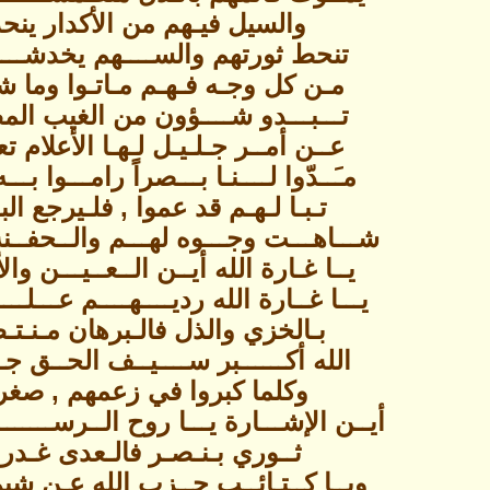
والسيل فيـهم من الأكدار ينح
تنحط ثورتهم والســــهم يخدشـــــ
مـن كل وجـه فـهـم مـاتـوا وما ش
تـــبـــدو شــــؤون من الغيب ال
عــن أمــر جـلـيـل لـهـا الأعلام تع
مـَــدّوا لــــنـا بـــصراً رامـــوا بـــه
تـبـا لـهـم قد عموا , فلـيرجع ال
شـــاهـــت وجـــوه لهـــم والــحفــن
يــا غـارة الله أيــن الــعــيـــن والأث
يـــا غــارة الله رديــــهــــم عـــلـ
بـالخزي والذل فالـبرهان مـنـتـ
الله أكــــــبر ســــيــف الحــق جـ
وكلما كبروا في زعمهم , صغر
أيــن الإشـــارة يـــا روح الــرســــــــ
ثــوري بـنـصـر فالـعدى غـدرو
ويــا كــتـائــب حــزب الله عـن شي