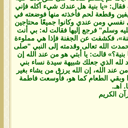
فقال: «يا بنية هل عندك شيء آكله فإني
رغيفين وقطعة لحم فأخذته منها فوضعته في
 نفسي ومن عندي وكانوا جميعًا محتاجين
يه وسلم" فرجع إليها فقالت له: بي أنت
جفنة»، فكشفت عن الجفنة فإذا هي مملوءة
فحمدت الله تعالى وقدمته إلى النبي "صلى
بنية؟» قالت: يا أبتي هو من عند الله إن
د لله الذي جعلك شبيهة سيدة نساء بني
من عند الله، إن الله يرزق من يشاء بغير
 وبقي الطعام كما هو، فأوسعت فاطمة
 اهـ.
آن الكريم