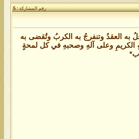
رقم المشاركة :
5
ُ به العقدُ وتنفرجُ به الكربُ وتُقضى به
هِ الكريمِ وعلى آلهِ وصحبهِ في كل لمحةٍ
رب*