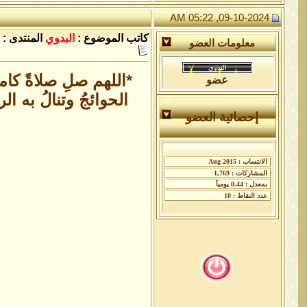
09-10-2024, 05:22 AM
كاتب الموضوع :
البدوي
المنتدى :
معلومات العضو
*اللهم صلِ صلاةً كام
عضو
الحوائجُ وتنالُ به ا
إحصائية العضو