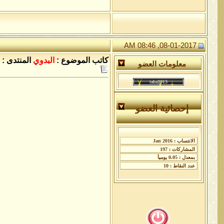
08-01-2017, 08:46 AM
كاتب الموضوع :
البدوي
المنتدى :
معلومات العضو
إحصائية العضو