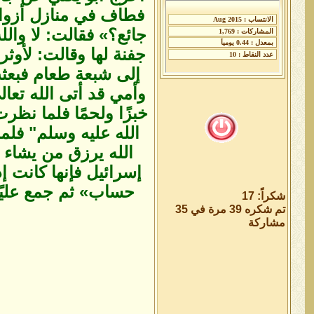
فطاف في منازل أزواجه
جائع؟» فقالت: لا وال
جفنة لها وقالت: لأوث
إلى شبعة طعام فبعثت
وأمي قد أتى الله تعا
خبزًا ولحمًا فلما نظر
الله عليه وسلم" فلما
الله يرزق من يشاء 
إسرائيل فإنها كانت إ
حساب» ثم جمع عليً
شكراً: 17
تم شكره 39 مرة في 35
مشاركة