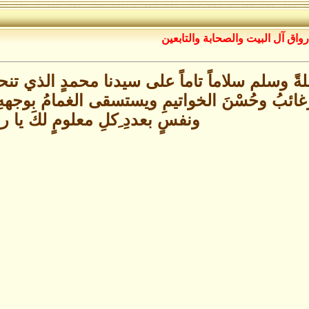
رواق آل البيت والصحابة والتابعين
لةً وسلم سلاماً تاماً على سيدنا محمدٍ الذي تنحل
لرغائبُ وحُسْنَ الخواتيمِ ويستسقى الغمامُ بوجه
ونفسٍ بعددِ ِكلِ معلومٍ لكَ يا 