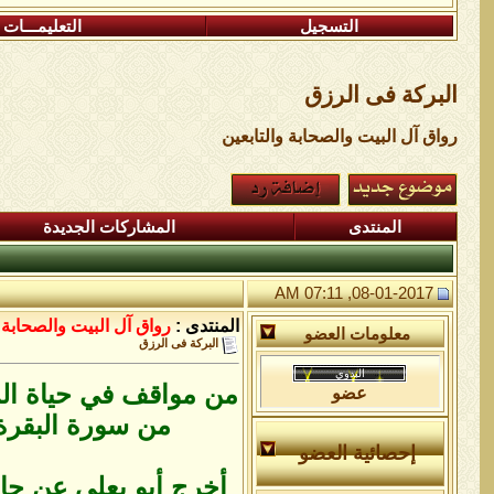
التسجيل
التعليمـــات
البركة فى الرزق
رواق آل البيت والصحابة والتابعين
المنتدى
المشاركات الجديدة
08-01-2017, 07:11 AM
المنتدى :
رواق آل البيت والصحابة و
معلومات العضو
البركة فى الرزق
من مواقف في حياة ال
عضو
من سورة البقرة 
إحصائية العضو
أخرج أبو يعلي عن جاب