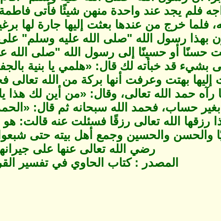
 فلم يجد عند واحدة منهن شيئًا فأتى فاطمة 
له، فلما خرج من عندها بعثت إليها جارة لها ب
رن بهذا رسول الله "صلى الله عليه وسلم" على
 حسنًا أو حسينًا إلى رسول الله "صلى الله عل
لى بشيء قد خبأته لك قال: «هلمي يا بنية بال
ت إليها بهتت وعرفت أنها بركة من الله تعالى 
 رآه حمد الله تعالى، وقال: «من أين لك هذا يا 
بغير حساب، فحمد الله سبحانه ثم قال: «الحم
ذا رزقها الله تعالى رزقًا فسئلت عنه قالت: هو 
ا والحسن والحسين وجمع أهل بيته حتى شبعوا
رضي الله تعالى عنها على جيرانها.
المصدر : كتاب الحاوي في تفسير القر