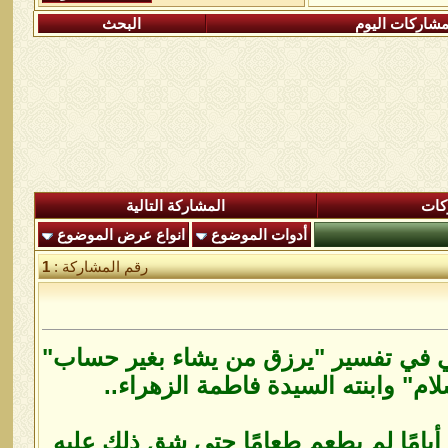
شاركات اليوم
البحث
كات
المشاركة التالية
أدوات الموضوع
انواع عرض الموضوع
رقم المشاركة :
1
ي في تفسير "يرزق من يشاء بغير حساب"
م" وابنته السيدة فاطمة الزهراء..
أيامًا لم يطعم طعامًا حتى شق ذلك عليه