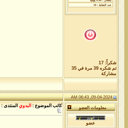
شكراً: 17
تم شكره 39 مرة في 35
مشاركة
09-04-2024, 06:43 AM
كاتب الموضوع :
البدوي
المنتدى :
معلومات العضو
عضو