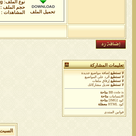
نوع الملف: jpg
حجم الملف : 47.6 كيلوباي
تحميل الملف
المشاهدات : 13
تعليمات المشاركة
لا تستطيع
إضافة مواضيع جديدة
لا تستطيع
الرد على المواضيع
لا تستطيع
إرفاق ملفات
لا تستطيع
تعديل مشاركاتك
is
BB code
متاحة
الابتسامات
متاحة
كود [IMG]
متاحة
كود HTML
معطلة
قوانين المنتدى
السبت 8 من اغسطس 2026 , الساعة الان 03:49:21 