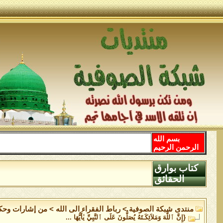
بسم الله
الرحمن الرحيم
كتاب بوارق
الحقائق
منتدى شبكة الصوفية
>
رباط الفقراء الى الله
>
من إشارات وحكم 
{إِنَّ ٱللَّهَ وَمَلاَئِكَـتَهُ يُصَلُّونَ عَلَى ٱلنَّبِيِّ يٰأَيُّهَا ...