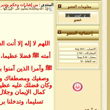
المنتدى :
من إشارات وحكم وتدبر أ
معلومات العضو
{إِنَّ ٱللَّهَ وَمَلاَئِكَـتَهُ يُصَلُّونَ عَلَى ٱلنَّبِيِّ يٰأَيُّهَا ...
عضو
إحصائية العضو
اللهم لا إله إلا أن
أمته ﷺ فضلا عظيما،
ﷺ وآمرا الذين آمنوا 
وصفيك ومصطفاك ومجتب
وكان فضلك عليه عظيما
كمال الإيمان وجلال
تسليما، وتدخلنا ب