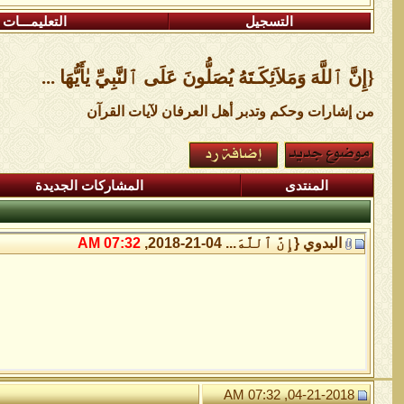
التسجيل
التعليمـــات
{إِنَّ ٱللَّهَ وَمَلاَئِكَـتَهُ يُصَلُّونَ عَلَى ٱلنَّبِيِّ يٰأَيُّهَا ...
من إشارات وحكم وتدبر أهل العرفان لآيات القرآن
المنتدى
المشاركات الجديدة
البدوي
{إِنَّ ٱللَّهَ...
04-21-2018,
07:32 AM
04-21-2018, 07:32 AM