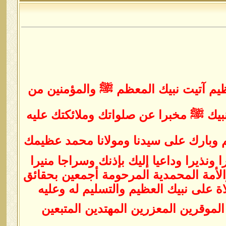
عظيم آتيت نبيك المعظم ﷺ والمؤمنين من
يك ﷺ مخبرا عن صلواتك وملائكتك عليه
م وبارك على سيدنا ومولانا محمد عظيمك
نذيرا وداعيا إليك بإذنك وسراجا منيرا
الأمة المحمدية المرحومة أجمعين بحقائق
اة على نبيك العظيم والتسليم له وعليه
موقرين المعزرين المهتدين المتبعين