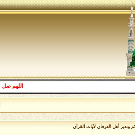
اللهم صل على محم
اللهُ أ
وتدبر أهل العرفان لآيات القرآن