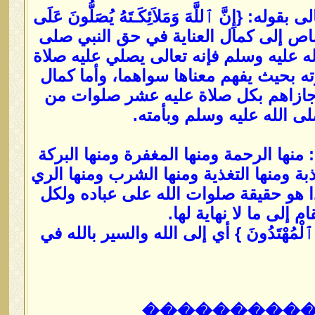
نَّ ٱللَّهَ وَمَلاَئِكَـتَهُ يُصَلُّونَ عَلَى
شير بهذا الاختصاص إلى كمال العناية في حق النبي صلى
ه عليه وسلم فإنه تعالى يصلي عليه صلاة
ته بحيث يفهم معناها سواهما، وأما كمال
م جازاهم بكل صلاة عليه عشر صلوات من
 الله عليه وسلم وبأمته.
منها الرحمة ومنها المغفرة ومنها البركة
بة ومنها التغذية ومنها الشرب ومنها الري
وهذا هو حقيقة صلوات الله على عباده ولكل
 إلى ما لا نهاية لها.
كَ هُمُ ٱلْمُهْتَدُونَ } أي إلى الله والسير بالله في
���������