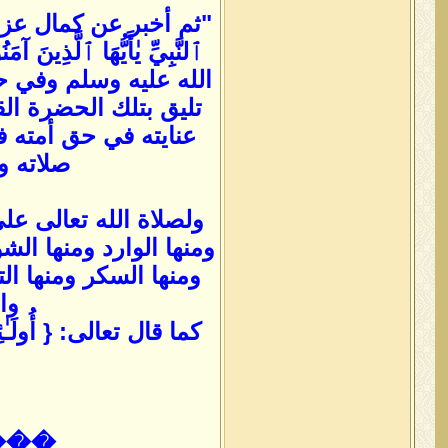
"ثم أخبر عن كمال عزة الن
ٱلنَّبِيِّ يٰأَيُّهَا ٱلَّذ
الله عليه وسلم وفي ح
تليق بتلك الحضرة الق
عنايته في حق أمته ف
صلاته و
ولصلاة الله تعالى عل
ومنها الوارد ومنها ال
ومنها السكر ومنها الت
وا
كما قال تعالى: { أُولَـٰئِكَ
���