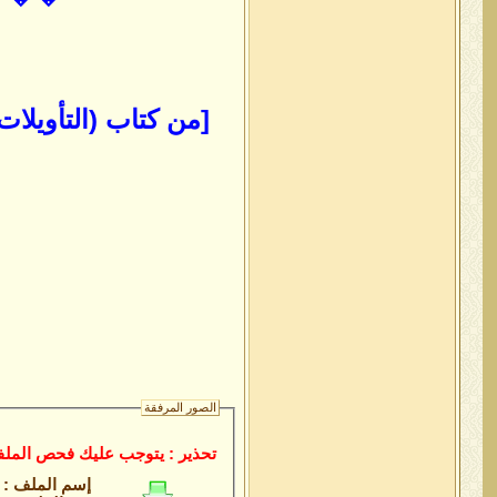
[من كتاب (التأويلات
الصور المرفقة
تحذير : يتوجب عليك فحص الملف
إسم الملف :