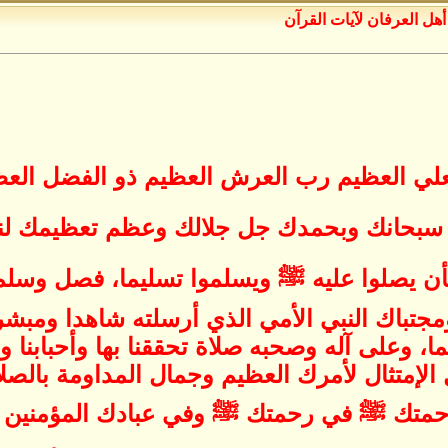
هل العرفان لآيات القرآن
ت العلي العظيم رب العرش العظيم ذو الفضل ال
 سبحانك وبحمدك جل جلالك وعظم تعظيمك لنب
بأن يصلوا عليه ﷺ ويسلموا تسليما، فصل وسل
اك النبي الأمي الذي أرسلته شاهدا ومبشرا و
، وعلى آله وصحبه صلاة تحققنا بها وأحبابنا و
 الإمتثال لأمرك العظيم وجمال المداومة بالصل
رحمتك ﷺ في رحمتك ﷺ وفي عبادك المؤمنين ال