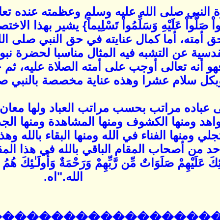
بي صلى الله عليه وسلم وعظمته عنده تعالى بقوله: {إِ
ِينَ آمَنُواْ صَلُّواْ عَلَيْهِ وَسَلِّمُواْ تَسْلِيماً} ي
ق أمته، أما كمال عنايته في حق النبي صلى الل
دسية عن التشبه فيه المثال مناسبا لحضرة نبو
هو أنه تعالى أوجب على أمته الصلاة عليه، ث
بكل سلام عشرا وهذه عناية مخصصة بالنبي صلى
ى عباده مراتب بحسب مراتب العباد ولها معان: 
شواهد ومنها الكشوف ومنها المشاهدة ومنها الجذ
جلي ومنها الفناء في الله ومنها البقاء بالله 
حد من أصحاب المقام الباقي بالله في هذا المقام
 عَلَيْهِمْ صَلَوَاتٌ مِّن رَّبِّهِمْ وَرَحْمَةٌ وَأُولَـٰئِ
الله."اه.
������������������