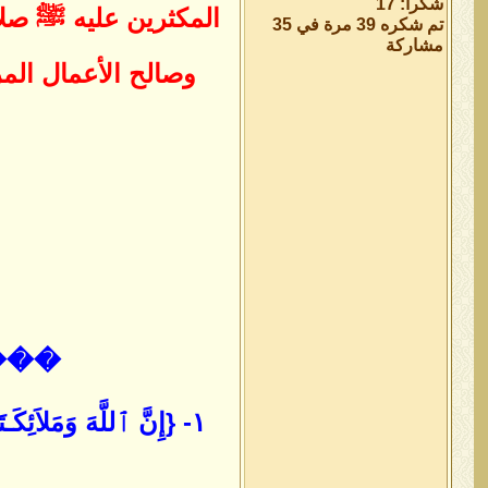
شكراً: 17
المكثرين عليه ﷺ صلاة
تم شكره 39 مرة في 35
مشاركة
وصالح الأعمال الم
���
١- {إِنَّ ٱللَّهَ وَمَلاَئِكَـتَهُ يُصَلُّونَ عَلَى ٱلنَّبِيِّ يٰأَيُّهَا ٱلَّذِينَ آمَنُواْ صَلُّواْ عَلَيْهِ وَسَلِّمُواْ تَسْلِيماً }-سورة الأحزاب: ٥٦