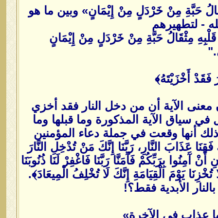
ُ حَبَّةِ مِنْ خَرْدَلٍ مِنْ إِيْمَانٍ» وبين ما هو
له - لتطهيرهم
ِثْقَالُ حَبَّةِ مِنْ خَرْدَلٍ مِنْ إِيْمَانٍ
."
 معنى الآية أن من دخل النار فقد أخزي
في سياق الآية المذكورة وما قبلها وما
ذلك أنها وقعت في جملة دعاء المؤمنين
ذَابَ النَّارِ، رَبَّنَا إِنَّكَ مَنْ تُدْخِلِ النَّارَ
أَنْ آَمِنُوا بِرَبِّكُمْ فَآَمَنَّا رَبَّنَا فَاغْفِرْ لَنَا ذُنُوبَنَا
لَا تُخْزِنَا يَوْمَ الْقِيَامَةِ إِنَّكَ لَا تُخْلِفُ الْمِيعَادَ﴾.
لنار الأبدية فقط؟!