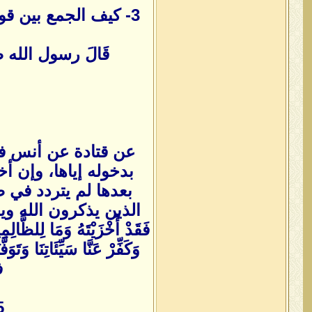
3- كيف الجمع بين قول النب
قَالَ رسول الله صلى ا
عن قتادة عن أنس في 
بدخوله إياها، وإن أ
بعدها لم يتردد في 
الذين يذكرون الله ويدعون قائل
فَقَدْ أَخْزَيْتَهُ وَمَا لِلظَّالِمِين
وَكَفِّرْ عَنَّا سَيِّئَاتِنَا وَتَو
ف
5- معنى قوله ص:«أمتي أمة مر