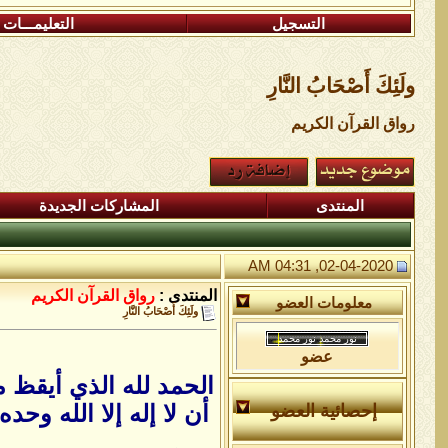
التسجيل
التعليمـــات
ولَئِكَ أَصْحَابُ النَّارِ
رواق القرآن الكريم
المنتدى
المشاركات الجديدة
02-04-2020, 04:31 AM
المنتدى :
رواق القرآن الكريم
معلومات العضو
ولَئِكَ أَصْحَابُ النَّارِ
عضو
الحمد لله الذي أيقظ م
أن لا إله إلا الله وح
إحصائية العضو