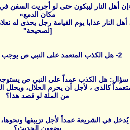
ن أهل النار ليبكون حتى لو أجريت السفن في 
مكان الدمع»
هل النار عذابا يوم القيامة رجل يحذى له نعلان
[لصحيحة"
2- هل الكذب المتعمد على النبي ص يوجب الخلود في النار؟
سؤال: هل الكذب عمداً على النبي ص يستوجب 
عمداً كالذى ، لأجل أن يحرم الحلال، ويحلل ا
من الملة لو قصد هذا؟
يُدخل في الشريعة عمداً لأجل تزييفها ونحوها، 
يضعون الحديث؟