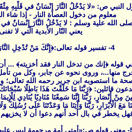
ي ص: «لا يَدْخُلُ النَّارَ إِنْسَانٌ في قَلْبِهِ مِثْقَال
معلوم من دخول العصاة النار - إذا شاء ال
لله علية وسلم : لا يَدْخُلُ النَّارَ إِنْسَانٌ في قَلْبِهِ م
يعني النّار الأبدية الّتي لا تفنى
4- تفسير قوله تعالى:﴿إِنَّكَ مَنْ تُدْخِلِ النَّارَ فَقَدْ أَخْزَيْتَهُ﴾
قوله ﴿إنك من تدخل النار فقد أخزيته﴾ ... أن
خرج منها...، وروى نحوه عن جابر، وكل من تأمل 
صحة ما استصوبه ابن جرير رحمه الله تعالى؛ و
ين: ﴿رَبَّنَا مَا خَلَقْتَ هَذَا بَاطِلًا سُبْحَانَكَ فَقِنَا عَ
َ مِنْ أَنْصَارٍ، رَبَّنَا إِنَّنَا سَمِعْنَا مُنَادِيًا يُنَادِي لِلْإِيمَانِ 
َفَّنَا مَعَ الْأَبْرَارِ، رَبَّنَا وَآَتِنَا مَا وَعَدْتَنَا عَلَى رُسُلِكَ وَ
هل يخطر في بال أحد أنهم دعوا أن لا يخزيهم با
حومة ليس عليها عذاب في الآخرة»