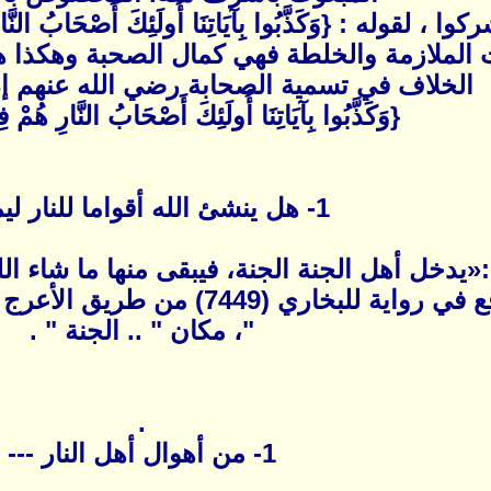
أشركوا ، لقوله : {وَكَذَّبُوا بِآيَاتِنَا أُولَئِكَ أَصْح
الملازمة والخلطة فهي كمال الصحبة وهكذا هي 
الخلاف في تسمية الصحابة رضي الله عنهم إذ م
{وَكَذَّبُوا بِآيَاتِنَا أُولَئِكَ أَصْحَابُ النَّارِ هُمْ 
1- هل ينشئ الله أقواما للنار ليملأها
يدخل أهل الجنة الجنة، فيبقى منها ما شاء الل
خلقاً ـ حتى يملأها» وقع في رواية 
"، مكان " .. الجنة " .
.
1- من أهوال أهل النار ---