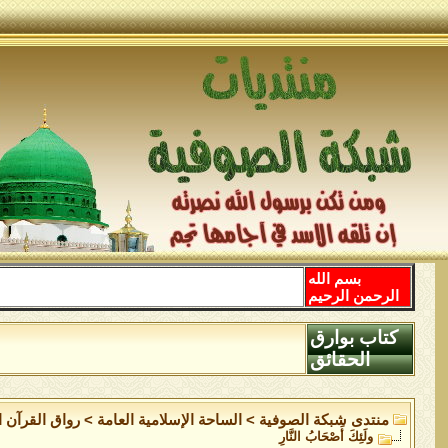
بسم الله
الرحمن الرحيم
كتاب بوارق
الحقائق
منتدى شبكة الصوفية
>
الساحة اﻹسلامية العامة
>
رواق القرآن ا
ولَئِكَ أَصْحَابُ النَّارِ