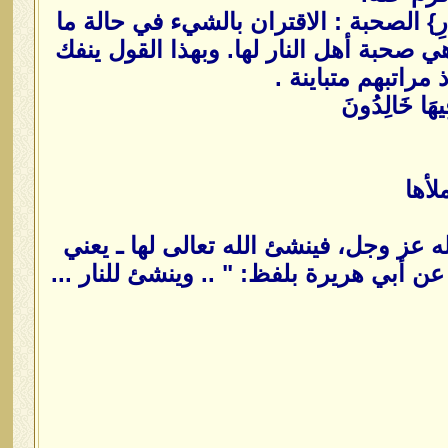
َابُ النَّارِ} الصحبة : الاقتران بالشيء في حالة ما
صحبة أهل النار لها. وبهذا القول ينفك
راتبهم متباينة .
فِيهَا خَالِدُونَ
ه عز وجل، فينشئ الله تعالى لها ـ يعني
للبخاري (7449) من طريق الأعرج عن أبي هريرة بلفظ: " .. وينشئ للنار ...