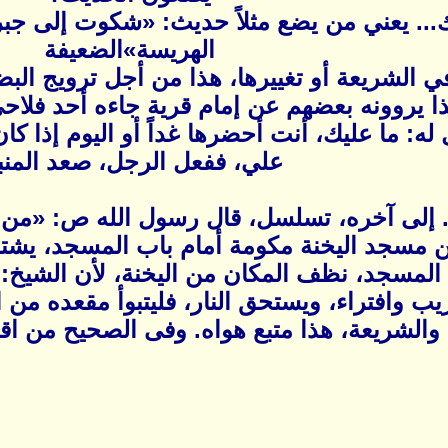
ك... يعني من يضع مثلاً حديث: «شكوت إلى جب
الهريسة»الضعيفة
ي الشريعة أو تغييرها، هذا من أجل ترويج الب
ذا يروونه بعضهم عن إمام قرية جاءه أحد فلاح
ه: ما عليك، أنت أحضرها غداً أو اليوم إذا كا
علي، ففعل الرجل، صعد المنب
لله.. إلى آخره، تسلسل، قال رسول الله ص: «من 
مسجد اليخنة مكومة أمام باب المسجد، يشتر
لمسجد، نظف المكان من اليخنة، لأن الشيخ: [
يب وافتراء، ويستحق النار، فليتبوأ مقعده من
 والشريعة، هذا متبع هواه. وفى الصحيح من اقو