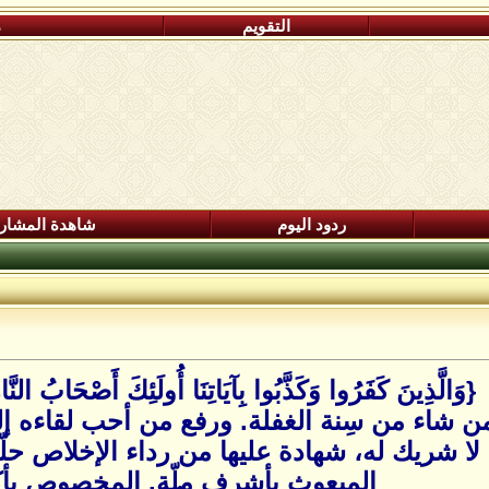
التقويم
م
ردود اليوم
شاهدة المشار
{وَالَّذِينَ كَفَرُوا وَكَذَّبُوا بِآيَاتِنَا أُولَئِكَ أَصْحَابُ النّ
ن شاء من سِنة الغفلة. ورفع من أحب لقاءه إل
ده لا شريك له، شهادة عليها من رداء الإخلاص ح
المبعوث بأشرف ملّة. المخصوص بأكر