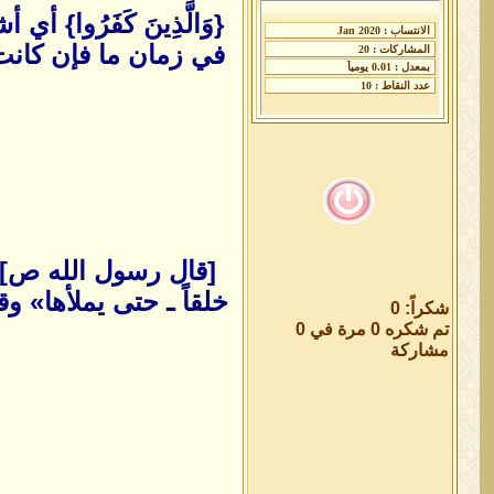
{وَالَّذِينَ كَفَرُوا} أي 
في زمان ما فإن كانت 
[قال رسول الله ص]:«
شكراً: 0
تم شكره 0 مرة في 0
مشاركة