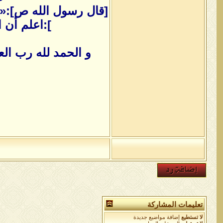
[قال رسول الله ص]:«أم
]:اعلم أن ا
و الحمد لله رب ال
تعليمات المشاركة
لا تستطيع
إضافة مواضيع جديدة