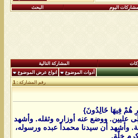
شاركات اليوم
البحث
كات
المشاركة التالية
أدوات الموضوع
انواع عرض الموضوع
رقم المشاركة :
1
َارِ هُمْ فِيهَا خَالِدُونَ}
ى عليين. ووضع عنه أوزاره وثقله. وأشهد
لّة. وأشهد أن سيدنا محمداً عبده ورسوله،
م خلّة.