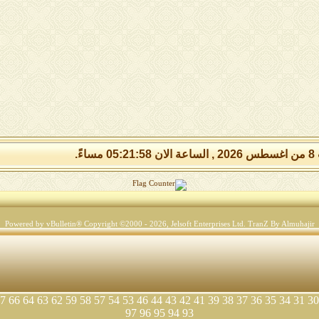
مساءً.
Powered by vBulletin® Copyright ©2000 - 2026, Jelsoft Enterprises Ltd.
TranZ By Almuhajir
7
66
64
63
62
59
58
57
54
53
46
44
43
42
41
39
38
37
36
35
34
31
30
97
96
95
94
93