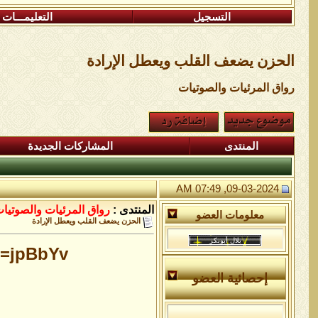
التسجيل
التعليمـــات
الحزن يضعف القلب ويعطل الإرادة
رواق المرئيات والصوتيات
المنتدى
المشاركات الجديدة
09-03-2024, 07:49 AM
المنتدى :
رواق المرئيات والصوتيا
معلومات العضو
الحزن يضعف القلب ويعطل الإرادة
pBbYv[/]
إحصائية العضو