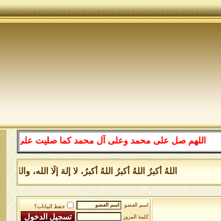
اللهم صل على محمد وعلى آل محمد كما صليت على إبراهيم وعل
اللهُ أكبرُ اللهُ أكبرُ اللهُ أكبرُ، لا إلهَ إلَّا الله، و
اسم العضو
حفظ البيانات؟
كلمة المرور