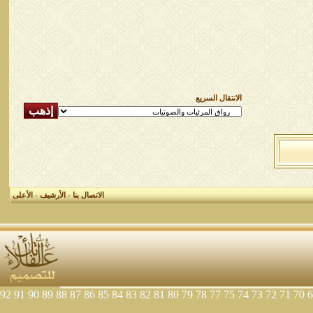
الانتقال السريع
الاتصال بنا
-
الأرشيف
-
الأعلى
92
91
90
89
88
87
86
85
84
83
82
81
80
79
78
77
75
74
73
72
71
70
6