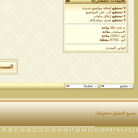
تعليمات المشاركة
لا تستطيع
إضافة مواضيع جديدة
لا تستطيع
الرد على المواضيع
لا تستطيع
إرفاق ملفات
لا تستطيع
تعديل مشاركاتك
is
BB code
متاحة
الابتسامات
متاحة
كود [IMG]
متاحة
كود HTML
معطلة
قوانين المنتدى
السبت 8 من اغسطس 2026 , الساعة الان 05:21:58 
29
28
27
26
24
23
22
21
20
19
18
17
16
14
13
12
10
9
8
7
6
5
4
3
2
1