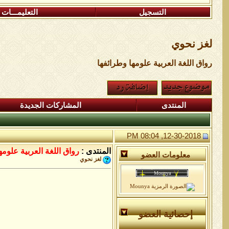
التسجيل
التعليمـــات
لغز نحوي
رواق اللغة العربية علومها وطرائفها
المنتدى
المشاركات الجديدة
12-30-2018, 08:04 PM
المنتدى :
رواق اللغة العربية علومه
معلومات العضو
لغز نحوي
إحصائية العضو