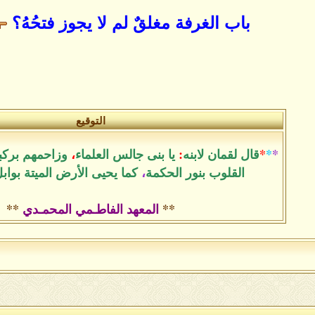
باب الغرفة مغلقٌ لم لا يجوز فتحُهُ؟
التوقيع
*
*
*
قال لقمان لابنه
:
يا بنى جالس العلماء
،
وزاحمهم بركب
القلوب بنور الحكمة
،
كما يحيى الأرض الميتة بواب
**
المعهد الفاطـمي المحمـدي
**