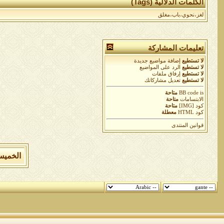
الكلمات الدلالية (Tags)
لغز،نحوي،باب،مغلق
تعليمات المشاركة
لا تستطيع
إضافة مواضيع جديدة
لا تستطيع
الرد على المواضيع
لا تستطيع
إرفاق ملفات
لا تستطيع
تعديل مشاركاتك
is
BB code
متاحة
الابتسامات
متاحة
كود [IMG]
متاحة
كود HTML
معطلة
قوانين المنتدى
الخميس 6 من اغسطس 2026 , الساعة الان 24