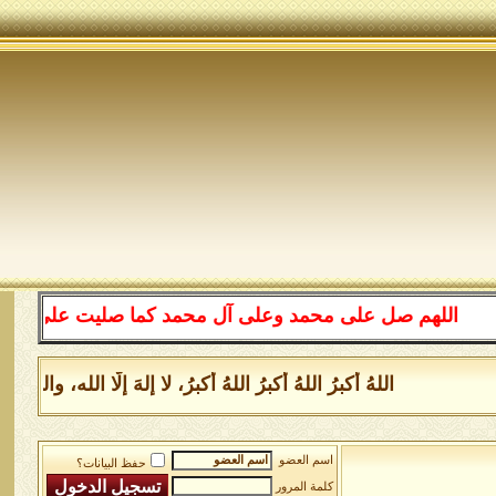
اللهم صل على محمد وعلى آل محمد كما صليت على إبراهيم وعل
اللهُ أكبرُ اللهُ أكبرُ اللهُ أكبرُ، لا إلهَ إلَّا الله، و
اسم العضو
حفظ البيانات؟
كلمة المرور