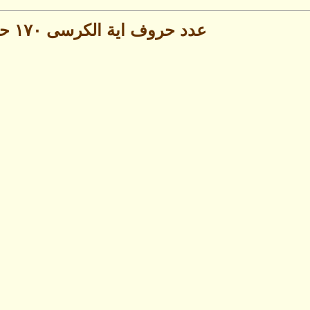
عدد حروف اية الكرسى ١٧٠ حرف