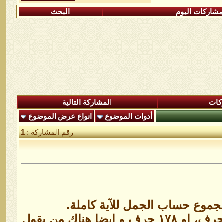
شاركات اليوم
البحث
كات
المشاركة التالية
أدوات الموضوع
انواع عرض الموضوع
رقم المشاركة :
1
موع حساب الجمل للآية كاملة.
في بعض المصادر عدد حروف الاية ١٧٠، و هنالك من يجزم انها ١٨٥ حرف، او ١٧٨ حرف و ايضا هناك من يقول