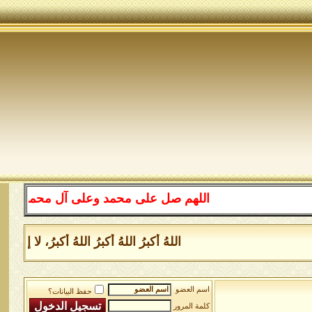
اللهم صل على محمد وعلى آل محمد كما صليت عل
اللهُ أكبرُ اللهُ أكبرُ اللهُ أكبرُ، لا إلهَ
اسم العضو
حفظ البيانات؟
كلمة المرور