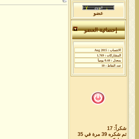
عضو
إحصائية العضو
شكراً: 17
تم شكره 39 مرة في 35