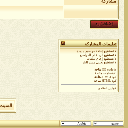
مشاركة
تعليمات المشاركة
لا تستطيع
إضافة مواضيع جديدة
لا تستطيع
الرد على المواضيع
لا تستطيع
إرفاق ملفات
لا تستطيع
تعديل مشاركاتك
is
BB code
متاحة
الابتسامات
متاحة
كود [IMG]
متاحة
كود HTML
متاحة
قوانين المنتدى
السبت 8 من اغسطس 2026 , الساعة الان 02:25:30 