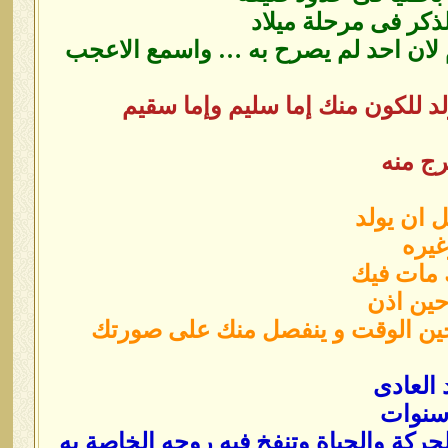
لذكر فى مرحلة ميلاد
 لان احد لم يصرح به … واسمع الاعجب
لد للكون منك إما سليم وإما سقيم
رج منه
 ان يولد
غيره
ك مات فيك
حين اذن
يحين الوقت و ينفصل منك على صورتك
 العادى
 سنوات
الحركة والحياة وتنفخ فيه روحه الخاصة به