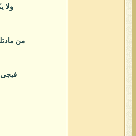
ولا ي
من مادتك
فيجىء 