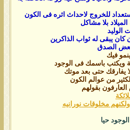
استعداد للخروج لاحداث اثره فى الكون
لميلاد بلا مشاكل
الوليد
 كان يبقى له ثواب الذاكرين
 بعض الصدق
نمو فيك
ة ويكتب باسمك فى الوجود
ا يفارقك حتى بعد موتك
لكثير من عوالم الكون
العارفون بقولهم
ائكة
كنهم مخلوقات نورانيه
الوجود حيا