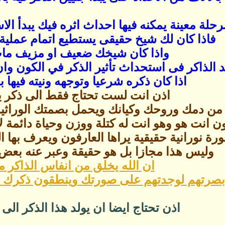
حلة معينة يمكنه فيها احداث اثره فيك يبدأ ال
فاذا كان لك شيخ حقيقى يستطيع اتمام عملية ا
واذا كان شيخك ضعيف او مزيف مات 
الذاكر فى استحداث تأثير الذكر في الكون وان
اذا كان ذكره شرعيا وتوجهه ونيته فيها
اذن انت لست تحتاج فقط الى ذكر ي
من دمك وروحك وكيانك ويحمل بصمتك الوراثي
ن انت هو وهو انت له كتلة ووزن وحياة دائمة ل
رة نورانية حقيقية يراها العارفون ويعرف بها ا
وليس هذا مجازا بل هو حقيقة وعبر عنه بعض 
ان الله يخلق من انفاس الذاكر مل
ابصرتهم لوجدتهم على صورتك وينطقون ذكرك ول
اذن تحتاج ايضا ان يولد هذا الذكر الى 