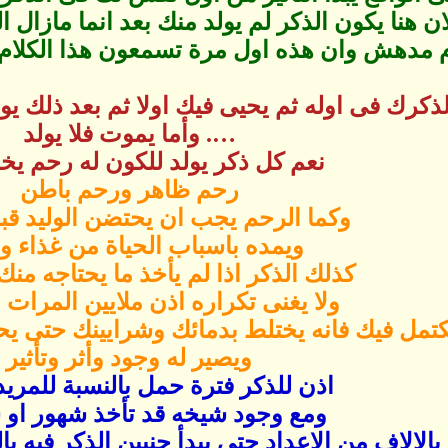
ان هنا يكون الذكر لم يولد منك بعد انما مازال ا
ام مدهش وان هذه اول مرة تسمعون هذا الكلام
ذكرك فى اوله ثم يحيى فيك اولا ثم بعد ذلك يو
…. وأما يموت فلا يولد
نعم كل ذكر يولد للكون له رحم يخ
رحم ظاهر ورحم باطن
وكما الرحم يجب ان يحتضن الوليد قبل
ويمده باسباب الحياة من غذاء و
كذلك الذكر اذا لم يأخذ ما يحتاجه من
ولا يغنى تكراره اذن ملايين المرات 
يكتمل فيك فانه يختلط بدمائك وشرايينك حتى 
ويصير له وجود وأثر وتأثير
اذن للذكر فترة حمل بالنسبة للمريد
ومع وجود شيخه قد تأخذ شهور او
بالالاف من الاعداد حتى يبدأ جنيين الذكر فيه ب