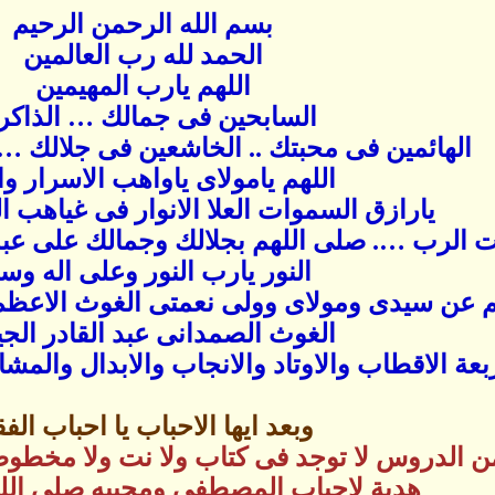
بسم الله الرحمن الرحيم
الحمد لله رب العالمين
اللهم يارب المهيمين
السابحين فى جمالك … الذاكر
الهائمين فى محبتك .. الخاشعين فى جلالك … 
اللهم يامولاى ياواهب الاسرار وا
يارازق السموات العلا الانوار فى غياهب ا
نت الرب …. صلى اللهم بجلالك وجمالك على عب
النور يارب النور وعلى اله وس
 عن سيدى ومولاى وولى نعمتى الغوث الاعظم
الغوث الصمدانى عبد القادر الجي
بعة الاقطاب والاوتاد والانجاب والابدال والمشا
وبعد ايها الاحباب يا احباب الفق
 الدروس لا توجد فى كتاب ولا نت ولا مخطوطا
هدية لاحباب المصطفى ومحبيه صلى الله