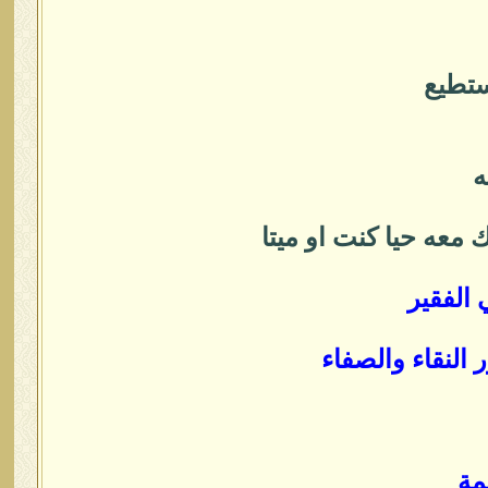
ستطيع
ه
معه حيا كنت او ميتا
الفقير
النقاء والصفاء
مة