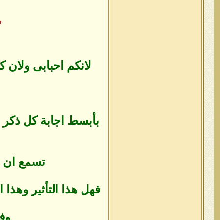
”
لانكم احبابى ولان ك
بأبسط اجابة كل ذكر ي
تسمع ان ذكر
فهل هذا التأثير وهذا ا
وفى