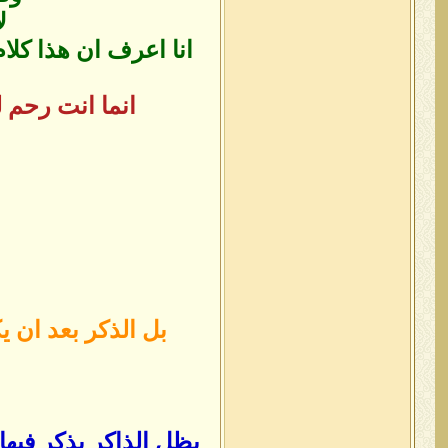
ل
انا اعرف ان هذا كل
انما انت رحم ل
بل الذكر بعد ان 
يظل الذاكر يذكر فيها 