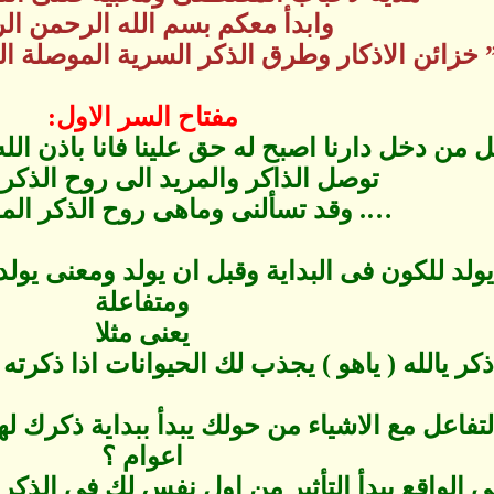
وابدأ معكم بسم الله الرحمن ال
 خزائن الاذكار وطرق الذكر السرية الموصلة ا
مفتاح السر الاول:
ل من دخل دارنا اصبح له حق علينا فانا باذن ال
توصل الذاكر والمريد الى روح الذكر
…. وقد تسألنى وماهى روح الذكر الم
ولد للكون فى البداية وقبل ان يولد ومعنى يول
ومتفاعلة
يعنى مثلا
 يالله ( ياهو ) يجذب لك الحيوانات اذا ذكرته كل يوم م
لتفاعل مع الاشياء من حولك يبدأ ببداية ذكرك لهذ
اعوام ؟
 الواقع يبدأ التأثير من اول نفس لك فى الذكر