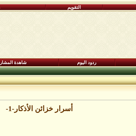
التقويم
م
ردود اليوم
شاهدة المشار
أسرار خزائن اﻷذكار-1-