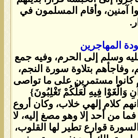
وا آمنين، وأقام المسلمون في
‏
دة المهاجرين
ه وسلم إلى الحرم، وفيه جمع
 وفاجأهم بتلاوة سورة النجم،
هم كانوا مستمرين على ما تواصى
ْغَوْا فِيهِ لَعَلَّكُمْ تَغْلِبُونَ‏}‏
قرع آذانهم كلام إلهي خلاب، وكان أروع
ا من أحد إلا وهو مصغ إليه، لا
لسورة قوارع تطير لها القلوب،