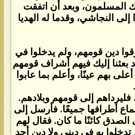
ئك المسلمون، وبعد أن اتفقت
لى النجاشي، وقدما له الهديا
رقوا دين قومهم، ولم يدخلوا في
قد بعثنا إليك فيهم أشراف قومهم
لى بهم عينًا، وأعلم بما عابوا
فليرداهم إلى قومهم وبلادهم‏.‏
ع أطرافها جميعًا‏.‏ فأرسل إلى
صدق كائنًا ما كان‏.‏ فقال لهم
 تدخلوا به في دينى ولا دين أحد