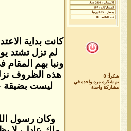
كانت بداية الاعت
لم تزل تشتد يو
ونبا بهم المقام 
هذه الظروف نزلت
شكراً: 0
تم شكره مرة واحدة في
ليست بضيقة ‏{‏لِلَّذ
مشاركة واحدة
وكان رسول الله
ملك عادل، لا يظل