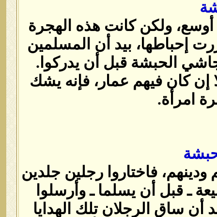
شة
وسع، ولكن كانت هذه الهجرة
رت إحباطها، بيد أن المسلمين
اشي الحبشة قبل أن يدركوا‏.‏
ا إن كان فيهم عمار، فإنه يشك
امرأة‏.‏
حبشة
ودينهم، فاختاروا رجلين جلدين
يعة ـ قبل أن يسلما ـ وأرسلوا
 أن ساق الرجلان تلك الهدايا