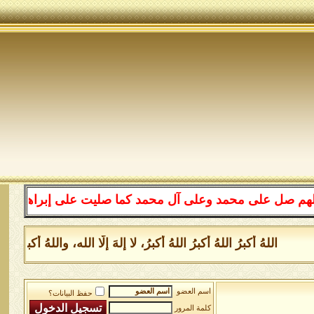
ى محمد وعلى آل محمد كما صليت على إبراهيم وعلى آل إبراه
للهُ أكبرُ اللهُ أكبرُ اللهُ أكبرُ، لا إلهَ إلَّا الله، واللهُ أكبر 
اسم العضو
حفظ البيانات؟
كلمة المرور