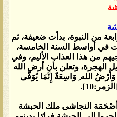
شة
شة
بعة من النبوة، بدأت ضعيفة، ثم
قمت في أواسط السنة الخامسة،
يهم من هذا العذاب الأليم، وفي
 الهجرة، وتعلن بأن أرض الله
َرْضُ الله ِ وَاسِعَةٌ إِنَّمَا يُوَفَّى
ر‏:‏10]‏‏.‏
صْحَمَة النجاشى ملك الحبشة
جروا إلى الحبشة فرارًا بدينهم