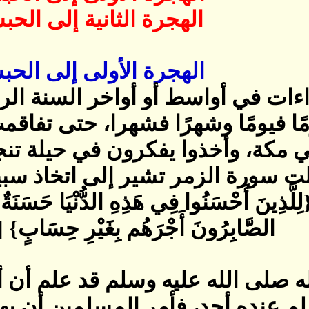
الهجرة الثانية إلى الحب
الهجرة الأولى إلى الحب
داءات في أواسط أو أواخر السنة الرا
مًا فيومًا وشهرًا فشهرا، حتى تفا
في مكة، وأخذوا يفكرون في حيلة تنج
 سورة الزمر تشير إلى اتخاذ سبيل
ِينَ أَحْسَنُوا فِي هَذِهِ الدُّنْيَا حَسَنَةٌ وَأ
الصَّابِرُونَ أَجْرَهُم بِغَيْرِ حِسَابٍ‏}‏ ‏[‏الزم
 صلى الله عليه وسلم قد علم أن أ
م عنده أحد، فأمر المسلمين أن يها