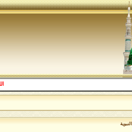
اللهم صل عل
ا
لنبوية