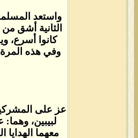
واستعد المسلمو
الثانية أشق من 
كانوا أسرع، وي
وفي هذه المرة ه
عز على المشركين 
لبيبين، وهما‏:‏
معهما الهدايا 