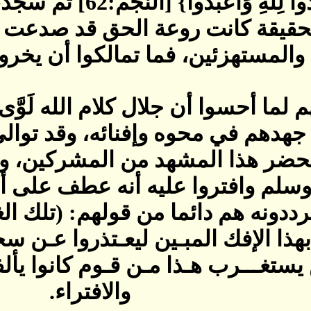
ثم قرأ‏:‏ ‏{‏فَاسْجُدُوا
 الحقيقة كانت روعة الحق قد صدعت
والمستهزئين، فما تمالكوا أن يخروا 
م لما أحسوا أن جلال كلام الله لَوَّى
هدهم في محوه وإفنائه، وقد توالى
حضر هذا المشهد من المشركين، وع
وسلم وافتروا عليه أنه عطف على أص
يرددونه هم دائما من قولهم‏:‏ ‏(‏تلك 
 بهذا الإفك المبـين ليعـتذروا عـن 
ستغـــرب هـذا مـن قـوم كانوا يأ
والافتراء‏.‏