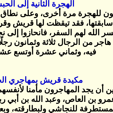
الهجرة الثانية إلى الحب
ن للهجرة مرة أخرى، وعلى نطاق أ
سابقتها، فقد تيقظت لها قريش وقر
سر الله لهم السفر، فانحازوا إلى نج
اجر من الرجال ثلاثة وثمانون رجلً
فيه، وثماني عشرة أوتسع عشرة 
مكيدة قريش بمهاجري ال
أن يجد المهاجرون مأمنا لأنفسهم 
 عمرو بن العاص، وعبد الله بن أبي رب
المستطرفة للنجاشي ولبطارقته، وبعد