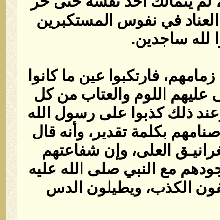
 لِلَّهِ وَاعْبُدُوا‏}‏ ‏[‏النجم‏:‏62‏]‏ ثم سجد، لم يتمالك أحد نفسه حتى خر
 العناد في نفوس المستكبرين
لله ساجدين‏.‏
 زمامهم، فارتكبوا عين ما كانوا
 عليهم اللوم والعتاب من كل
ند ذلك كذبوا على رسول الله
نامهم بكلمة تقدير، وأنه قال
الغرانيـق العلى، وإن شفاعتهم
سجودهم مع النبي صلى الله عليه
لفون الكذب، ويطيلون الدس