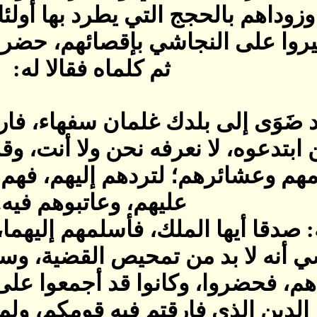
وزوداهم بالحجج التي يطرد بها أول
روا على النجاشي بإقصائهم، حضرا إ
ثم كلماه فقالا له‏:‏
قد ضَوَى إلى بلدك غلمان سفهاء، فا
 ابتدعوه، لا نعرفه نحن ولا أنت، و
هم وعشائرهم؛ لتردهم إليهم، فهم أع
عليهم، وعاتبوهم فيه‏.‏
‏ صدقا أيها الملك، فأسلمهم إليهما، 
 أنه لا بد من تمحيص القضية، وسما
، فحضروا، وكانوا قد أجمعوا على ال
ا الدين الذي فارقتم فيه قومكم، ولم