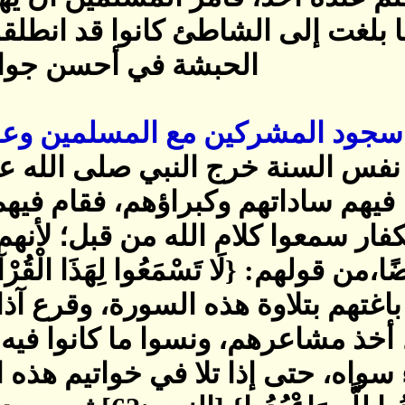
ا بلغت إلى الشاطئ كانوا قد انطلق
الحبشة في أحسن جوار‏.
سجود المشركين مع المسلمين وعو
س السنة خرج النبي صلى الله علي
يهم ساداتهم وكبراؤهم، فقام فيهم،
كفار سمعوا كلام الله من قبل؛ لأن
قولهم‏:‏ ‏{‏لَا تَسْمَعُوا لِهَذَا الْقُرْآنِ وَال
‏:‏26]‏ فلما باغتهم بتلاوة هذه السورة، و
خذ مشاعرهم، ونسوا ما كانوا فيه فم
واه، حتى إذا تلا في خواتيم هذه ا