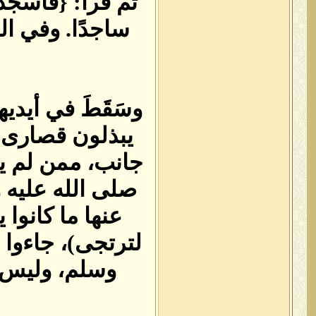
ساجدًا‏.‏ وفي
وسَقَطَ في أيديه
يبذلون قصارى ج
جانب، ممن لم ي
صلى الله عليه 
عنها ما كانوا 
لترتجى‏)‏، جاءوا
وسلم، وليس ي