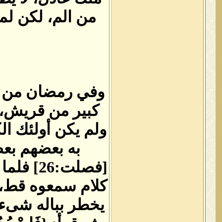
من الم، لكن لم
وفي رمضان من نف
كبير من قريش، ف
ولم يكن أولئك ال
به بعضهم بعضًا،من 
‏[‏فصلت
كلام سمعوه قط، أ
يخطر بباله شىء س