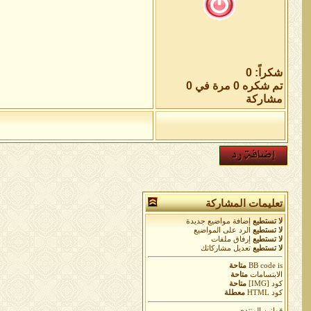
شكراً: 0
تم شكره 0 مرة في 0
مشاركة
تعليمات المشاركة
لا تستطيع
إضافة مواضيع جديدة
لا تستطيع
الرد على المواضيع
لا تستطيع
إرفاق ملفات
لا تستطيع
تعديل مشاركاتك
is
BB code
متاحة
الابتسامات
متاحة
كود [IMG]
متاحة
كود HTML
معطلة
قوانين المنتدى