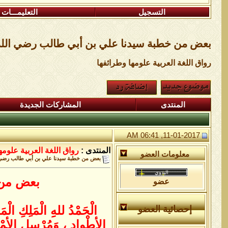
التسجيل
التعليمـــات
بعض من خطبة سيدنا علي بن أبي طالب رضي الله 
رواق اللغة العربية علومها وطرائفها
المنتدى
المشاركات الجديدة
11-01-2017, 06:41 AM
المنتدى :
رواق اللغة العربية علومه
معلومات العضو
بعض من خطبة سيدنا علي بن أبي طالب رضي ا
بعض من 
عضو
الْحَمْدُ للهِِ الْمَلِكِ الْ
إحصائية العضو
الأطْوادِ ، وَمُرْسِلِ الأمْطَار