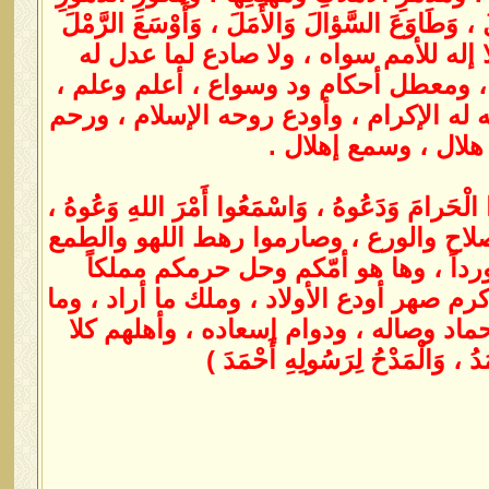
َ ، وَطَاوَعَ السَّؤالَ وَالأَمَلَ ، وَأَوْسَعَ الرَّمْلَ
لا إله للأمم سواه ، ولا صادع لما عدل له
ً لِلرُّعاعِ ، ومعطل أحكام ود وسواع ، أعلم وعلم ،
له الإكرام ، وأودع روحه الإسلام ، ورحم
 هلال ، وسمع إهلال .
الْحَرامَ وَدَعُوهُ ، وَاسْمَعُوا أَمْرَ اللهِ وَعُوهُ ،
ا أهل الصلاح والورع ، وصارموا رهط اللهو والطمع
داً ، وها هو أمّكم وحل حرمكم مملكاً
م صهر أودع الأولاد ، وملك ما أراد ، وما
اد وصاله ، ودوام إسعاده ، وأهلهم كلا
وَالْمَدْحُ لِرَسُولِهِ أَحْمَدَ )