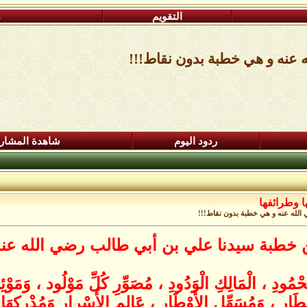
التقويم
م
عنه و هي خطبة بدون نقاط!!!
ردود اليوم
شاهدة المشار
ا وطرائفها
لله عنه و هي خطبة بدون نقاط!!!
خطبة سيدنا علي بن أبي طالب رضي الله عنه
مَحْمُودِ ، الْمَالِكِ الْوَدُودِ ، مُصَوِّرِ كُلِّ مَوْلُود ، وَمَو
ِ ، وَمُسَهِّلِ الأَوْطَارِ ، عَالِمِ الأَسْرارِ وَمُدْرِكِهَا ، وَ