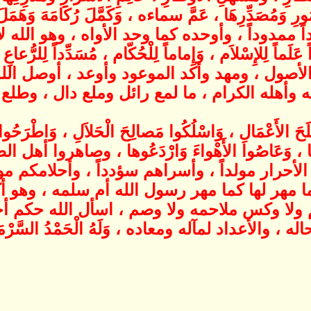
أُمُورِ وَمُصَدِّرِهَا ، عَمَّ سماءه ، وَكَمَّلَ رُكَامَهَ وَهَمَل
مداً ممدوداً ، وأوحده كما وحد الأواه ، وهو الله 
ً عَلَماً لِلإِسْلاَم ، وَإِماماً لِلْحُكّام ، مُسَدِّدا
صول ، ومهد وأكد الموعود وأوعد ، أوصل الله 
ه وأهله الكرام ، ما لمع رائل وملع دال ، وطلع
حَ الأَعْمَالِ ، وَاسْلُكُوا مَصالِحَ الْحَلاَلِ ، وَاطْرَحُوا 
اعُوها ، وَعَاصُوا الأَهْواءَ وَارْدَعُوها ، وصاهرو
أحرار مولداً ، وأسراهم سؤدداً ، وأحلامكم مور
 مهر لها كما مهر رسول الله أم سلمه ، وهو أكر
ولا وكس ملاحمه ولا وصم ، اسأل الله حكم أحم
 ، والأعداد لمآله ومعاده ، وَلَهُ الْحَمْدُ السَّرْمَدُ ، 