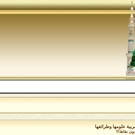
الل
عربية علومها وطرائفها
ون نقاط!!!