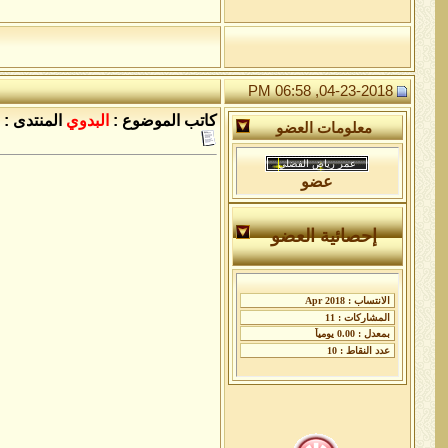
04-23-2018, 06:58 PM
كاتب الموضوع :
البدوي
المنتدى :
معلومات العضو
عضو
إحصائية العضو