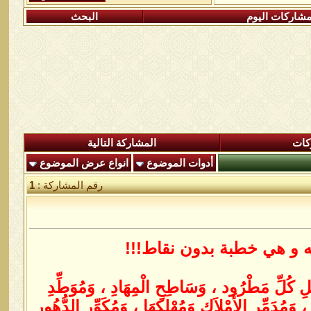
شاركات اليوم
البحث
كات
المشاركة التالية
أدوات الموضوع
انواع عرض الموضوع
رقم المشاركة :
1
 و هي خطبة بدون نقاط!!!
ْئِلِ كُلِّ مَطْرُود ، وَسَاطِحِ الْمِهَادِ ، وَمُوَطِّدِ
مُدَمِّرِ الأَمْلاَكِ وَمُهْلِكِهَا ، وَمُكَوِّرِ الدُّهُورِ