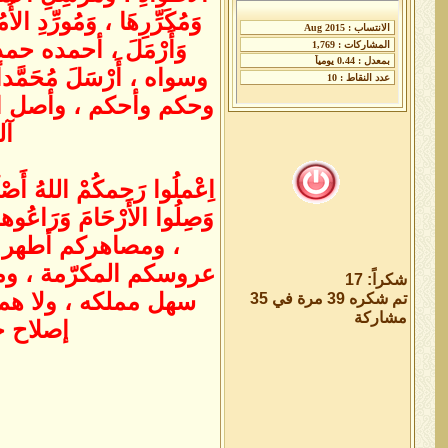
وَمُكَرِّرِهَا ، وَمُورِّدِ ال
وَأَرْمَلَ ، أحمده ح
وسواه ، أَرْسَلَ مُحَمَّدا
وحكم وأحكم ، وأصل الأ
آل
اِعْملُوا رَحمكُمْ اللهُ أَصْلَ
وَصِلُوا الأَرْحَامَ وَرَ
، ومصاهركم أطهر ال
عروسكم المكرّمة ، وما
شكراً: 17
سهل مملكه ، ولا هم 
تم شكره 39 مرة في 35
مشاركة
إصلاح حاله