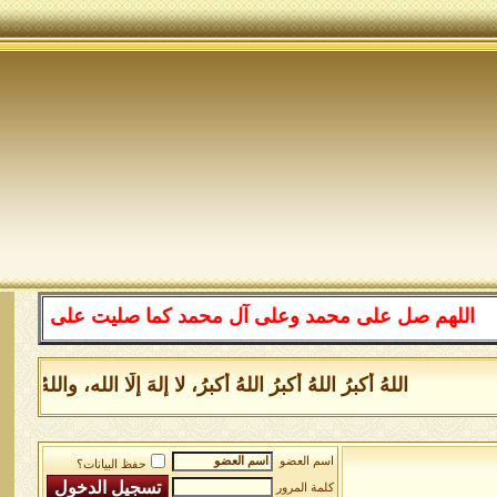
هم صل على محمد وعلى آل محمد كما صليت على إبراهيم وعلى آ
اللهُ أكبرُ اللهُ أكبرُ اللهُ أكبرُ، لا إلهَ إلَّا الله، والل
اسم العضو
حفظ البيانات؟
كلمة المرور