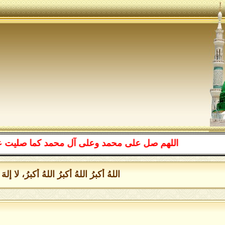
اللهم صل على محمد وعلى آل محمد كما صليت على إبرا
اللهُ أكبرُ اللهُ أكبرُ اللهُ أكبرُ، لا إ