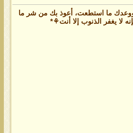
ك ووعدك ما استطعت، أعوذ بك من شر ما
ه لا يغفر الذنوب إلا أنت⚘️*