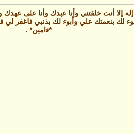
 إله إلا أنت خلقتني وأنا عبدك وأنا على عهد
ء لك بنعمتك علي وأبوء لك بذنبي فاغفر لي فإن
*ءامين* .