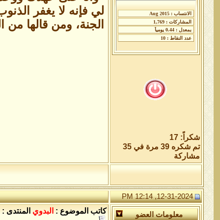
لي فإنه لا يغفر الذنو
الجنة، ومن قالها من 
شكراً: 17
تم شكره 39 مرة في 35
مشاركة
12-31-2024, 12:14 PM
كاتب الموضوع :
البدوي
المنتدى :
معلومات العضو