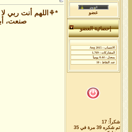
*⚘️اللهم أنت ربي لا
عضو
صنعت، أبو
إحصائية العضو
شكراً: 17
تم شكره 39 مرة في 35