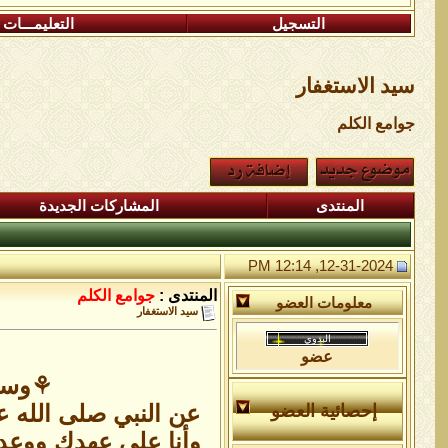
التسجيل
التعليمـــات
سيد الاستغفار
جوامع الكلم
المنتدى
المشاركات الجديدة
12-31-2024, 12:14 PM
المنتدى :
جوامع الكلم
معلومات العضو
سيد الاستغفار
عضو
⚘️وسي
عن النبي صلى الله عل
إحصائية العضو
وأنا على عهدك ووعد