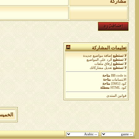
مشاركة
تعليمات المشاركة
لا تستطيع
إضافة مواضيع جديدة
لا تستطيع
الرد على المواضيع
لا تستطيع
إرفاق ملفات
لا تستطيع
تعديل مشاركاتك
is
BB code
متاحة
الابتسامات
متاحة
كود [IMG]
متاحة
كود HTML
معطلة
قوانين المنتدى
الخميس 6 من اغسطس 2026 , الساعة الان 07