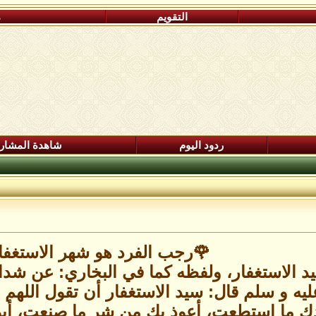
التقويم
م
ردود اليوم
شاهدة المشار
🌹رجب الفرد هو شهر الاستغفا
د الاستغفار، ولفظه كما في البخاري: عن شدا
يه و سلم قال: سيد الاستغفار أن تقول اللهم أن
ك ما استطعت، أعوذ بك من شر ما صنعت، أبوء 