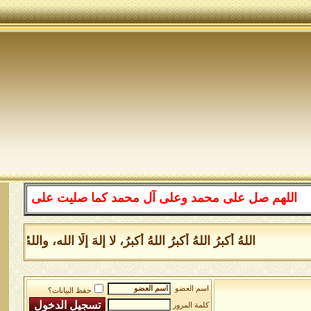
لهم صل على محمد وعلى آل محمد كما صليت على إبراهيم وعلى 
اللهُ أكبرُ اللهُ أكبرُ اللهُ أكبرُ، لا إلهَ إلَّا الله، والل
اسم العضو
حفظ البيانات؟
كلمة المرور