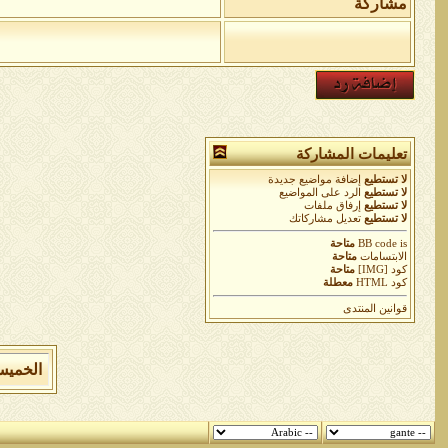
مشاركة
تعليمات المشاركة
لا تستطيع
إضافة مواضيع جديدة
لا تستطيع
الرد على المواضيع
لا تستطيع
إرفاق ملفات
لا تستطيع
تعديل مشاركاتك
is
BB code
متاحة
الابتسامات
متاحة
كود [IMG]
متاحة
كود HTML
معطلة
قوانين المنتدى
الخميس 6 من اغسطس 2026 , الساعة الان 8