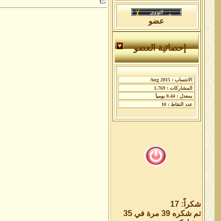
عضو
إحصائية العضو
شكراً: 17
تم شكره 39 مرة في 35