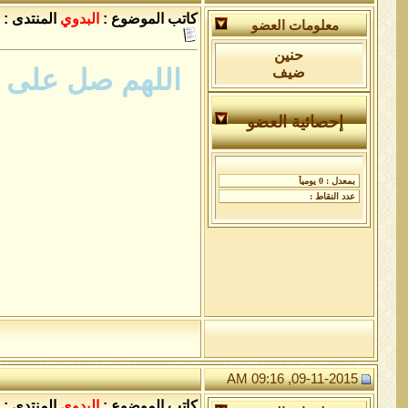
كاتب الموضوع :
البدوي
المنتدى :
معلومات العضو
حنين
اللهم صل على س
ضيف
إحصائية العضو
09-11-2015, 09:16 AM
كاتب الموضوع :
البدوي
المنتدى :