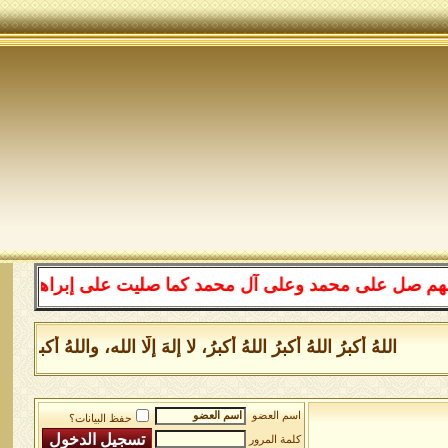
لى محمد وعلى آل محمد كما صليت على إبراهيم وعلى آل إبراه
للهُ أكبرُ اللهُ أكبرُ اللهُ أكبرُ، لا إلهَ إلَّا الله، واللهُ أكبر
اسم العضو
حفظ البيانات؟
كلمة المرور