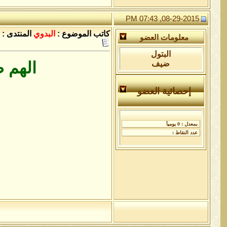
08-29-2015, 07:43 PM
كاتب الموضوع :
البدوي
المنتدى :
معلومات العضو
البتول
الهم 
ضيف
إحصائية العضو