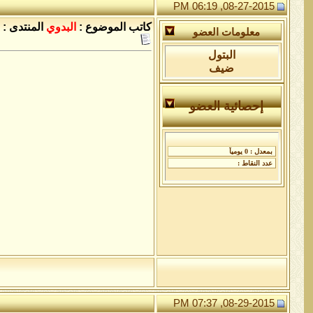
08-27-2015, 06:19 PM
كاتب الموضوع :
البدوي
المنتدى :
معلومات العضو
البتول
ضيف
إحصائية العضو
08-29-2015, 07:37 PM