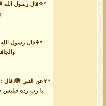
*⚘قال رسول الله ﷺ (
و
*⚘قال رسول الله ﷺ
والجاف
*⚘عن النبي ﷺ قال : ( 
يا رب زده فيلبس حل