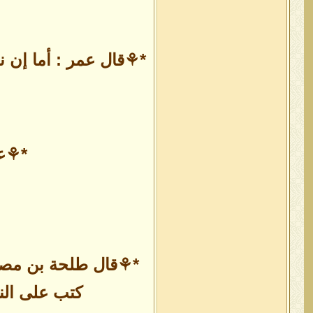
*⚘قال عمر : أما إن نب
*⚘عن
*⚘قال طلحة بن مصرف
كتب على النا