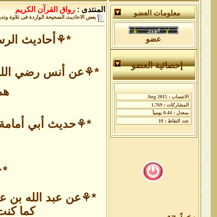
المنتدى :
رواق القرآن الكريم
معلومات العضو
بعض الاحاديث الصحيحة الواردة فى تلاوة وتدبر
*⚘أحاديث الرس
عضو
إحصائية العضو
*⚘عن أنس رضي الله عن
هم
*⚘حديث أبي أمامة ا
*⚘
*⚘عن عبد الله بن عم
كما كنت 