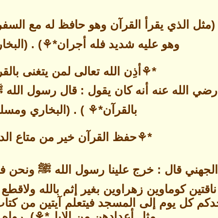
مثل الذي يقرأ القرآن وهو حافظ له مع السفرة 
وهو عليه شديد فله أجران*⚘) . (البخ
*⚘أذِن الله تعالى لمن يتغنى بال
 الله عنه أنه كان يقول : قال رسول الله ﷺ (
بالقرآن*⚘ ) . (البخاري ومسل
*⚘حفظ القرآن خير من متاع الدن
جهني قال : خرج علينا رسول الله ﷺ ونحن في
قتين كوماوين زهراوين بغير إثم بالله ولاقطع (
حدكم كل يوم إلى المسجد فيتعلم آيتين من كتاب 
مثل أعدادهن من الإبل*⚘). رواه