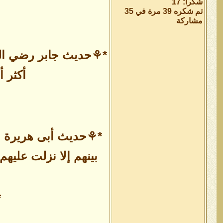
شكراً: 17
تم شكره 39 مرة في 35
مشاركة
*⚘حديث جابر رضي الله
أكثر 
*⚘حديث أبى هريرة عن
بينهم إلا نزلت عليه
*