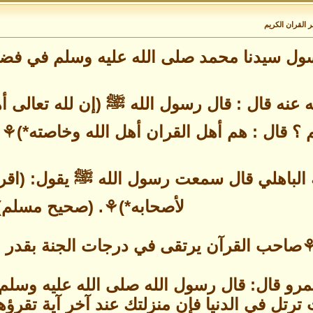
 القران الكريم
ول سيدنا محمد صلى الله عليه وسلم في فضل 
ه قال : قال رسول الله ﷺ (إن لله تعالى أهلي
 ؟ قال : هم أهل القران أهل الله وخاصته*)⚘. (صح
لباهلي قال سمعت رسول الله ﷺ يقول: (اقرؤوا 
لأصحابه*)⚘. (صحيح مسلم)
صاحب القرآن يرتقى في درجات الجنة بقدر م
رو قال: قال رسول الله صلى الله عليه وسلم:
ترتل في الدنيا فإن منزلتك عند آخر آية تقرؤها*⚘