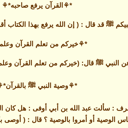
*⚘القرآن يرفع صاحبه*⚘
يكم ﷺ قد قال : ( إن الله يرفع بهذا الكتاب أ
*⚘خيركم من تعلم القرآن وعلم
 النبي ﷺ قال: (خيركم من تعلم القرآن وعلم
*⚘وصية النبي ﷺ بالقرآن*⚘
 : سألت عبد الله بن أبي أوفى : هل كان الن
س الوصية أو أمروا بالوصية ؟ قال : ( أوصى ب