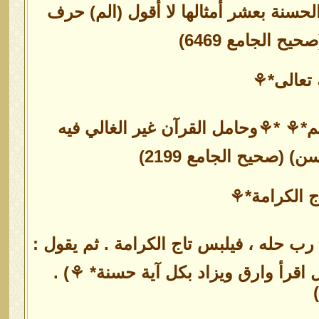
حسنة بعشر أمثالها لا أقول (الم) حرف
الجامع 6469)
 تعالى*⚘
م*⚘ *⚘وحامل القرآن غير الغالي فيه
(صحيح الجامع 2199)
ج الكرامة*⚘
رب حله ، فيلبس تاج الكرامة . ثم يقول :
 اقرأ وارق ويزاد بكل آية حسنة* ⚘) .