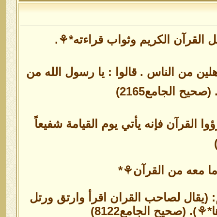
القرآن الكريم وثواب قراءته*⚘.
ن من الناس . قالوا : يا رسول الله من
يح الجامع2165)
القرآن فإنه يأتي يوم القيامة شفيعاً
ا معه من القرآن⚘*
 (يقال لصاحب القران اقرأ وارتق ورتل
). (صحيح الجامع8122)