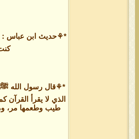
*⚘حديث ابن عباس : أن 
كنت 
*⚘قال رسول الله ﷺ (
الذي لا يقرأ القرآن كم
طيب وطعمها مر، ومثل