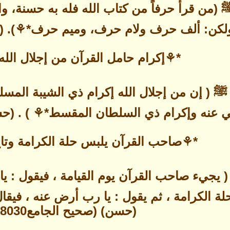
من قرأ حرفاً من كتاب الله فله به حسنة، وال
لكن: ألف حرف ولام حرف، وميم حرف*⚘). (صحيح 
*⚘إكرام حامل القرآن من إجلال الله
 ( إن من إجلال الله إكرام ذي الشيبة المسل
ي عنه وإكرام ذي السلطان المقسط*⚘ ) . (حسن) 
*⚘صاحب القرآن يلبس حلة الكرامة وتا
يجيء صاحب القرآن يوم القيامة ، فيقول : يا 
ة الكرامة ، ثم يقول : يا رب أرض عنه ، فيقال
(حسن) (صحيح الجامع8030)