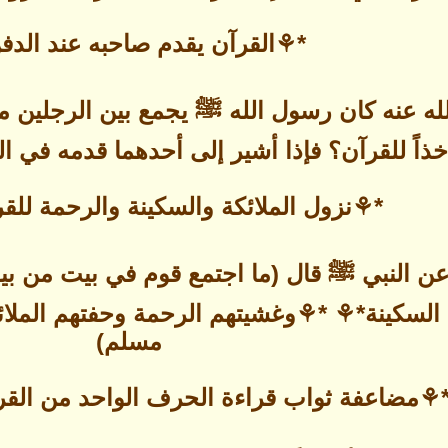
*⚘القرآن يقدم صاحبه عند الد
 عنه كان رسول الله ﷺ يجمع بين الرجلين من
أخذاً للقرآن؟ فإذا أشير إلى أحدهما قدمه في 
*⚘نزول الملائكة والسكينة والرحمة للق
 النبي ﷺ قال (ما اجتمع قوم في بيت من بيوت 
م السكينة*⚘ *⚘وغشيتهم الرحمة وحفتهم الملا
مسلم)
⚘مضاعفة ثواب قراءة الحرف الواحد من القرآ