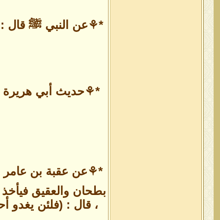
*⚘عن النبي ﷺ قال : (
*⚘حديث أبي هريرة رضي
*⚘عن عقبة بن عامر ال
بطحان والعقيق فيأخذ نا
، قال : (فلئن يغدو أ