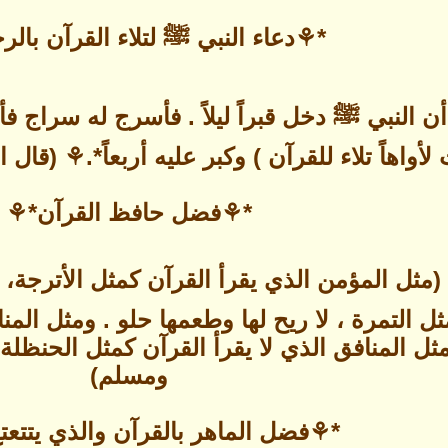
*⚘دعاء النبي ﷺ لتلاء القرآن بال
النبي ﷺ دخل قبراً ليلاً . فأسرج له سراج فأ
لأواهاً تلاء للقرآن ) وكبر عليه أربعاً*.⚘ (ق
*⚘فضل حافظ القرآن*⚘
مثل المؤمن الذي يقرأ القرآن كمثل الأترجة،
ثل التمرة ، لا ريح لها وطعمها حلو . ومثل المن
 المنافق الذي لا يقرأ القرآن كمثل الحنظلة،
ومسلم)
*⚘فضل الماهر بالقرآن والذي يتتعت