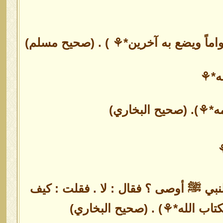
قواماً ويضع به آخرين*⚘ ) . (صحيح مسلم)
ه*⚘
ه*⚘). (صحيح البخاري)
بي ﷺ أوصى ؟ فقال : لا . فقلت : كيف
كتاب الله*⚘) . (صحيح البخاري)