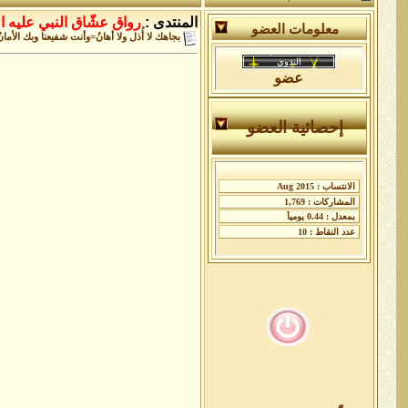
المنتدى :
رواق عشّاق النبي عليه ال
معلومات العضو
بجاهك لا أُذل ولا أهانُ=وأنت شفيعنا وبك الأمان
عضو
إحصائية العضو