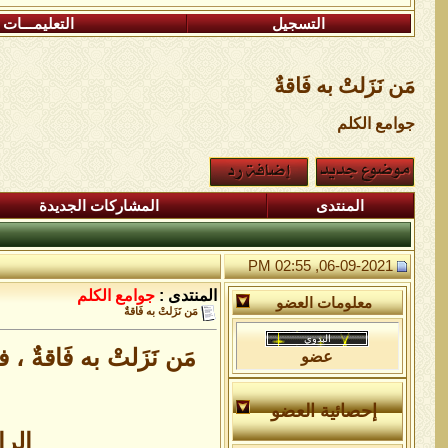
التسجيل
التعليمـــات
مَن نَزَلتْ به فَاقةٌ
جوامع الكلم
المنتدى
المشاركات الجديدة
06-09-2021, 02:55 PM
المنتدى :
جوامع الكلم
معلومات العضو
مَن نَزَلتْ به فَاقةٌ
مَن نَزَلتْ به فَاقةٌ ، فأ
عضو
إحصائية العضو
الرا