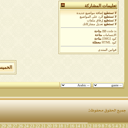
تعليمات المشاركة
لا تستطيع
إضافة مواضيع جديدة
لا تستطيع
الرد على المواضيع
لا تستطيع
إرفاق ملفات
لا تستطيع
تعديل مشاركاتك
is
BB code
متاحة
الابتسامات
متاحة
كود [IMG]
متاحة
كود HTML
معطلة
قوانين المنتدى
الخميس 6 من اغسطس 2026 , الساعة الان 8
29
28
27
26
24
23
22
21
20
19
18
17
16
14
13
12
10
9
8
7
6
5
4
3
2
1