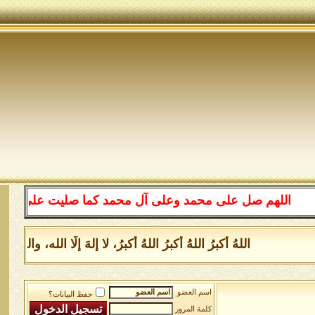
اللهم صل على محمد وعلى آل محمد كما صليت على إبراهيم وعل
اللهُ أكبرُ اللهُ أكبرُ اللهُ أكبرُ، لا إلهَ إلَّا الله، و
اسم العضو
حفظ البيانات؟
كلمة المرور