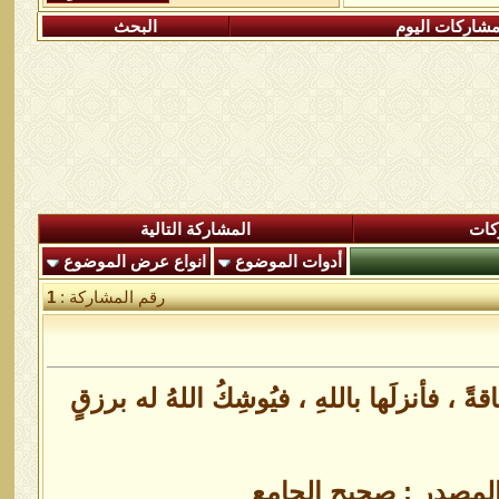
شاركات اليوم
البحث
كات
المشاركة التالية
أدوات الموضوع
انواع عرض الموضوع
رقم المشاركة :
1
 فاقةً ، فأنزلَها باللهِ ، فيُوشِكُ اللهُ له برزقٍ
 المصدر : صحيح الجامع