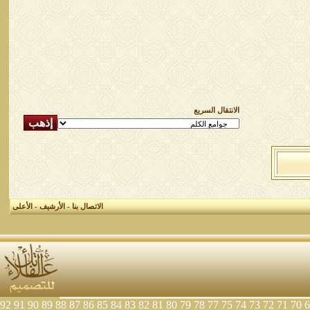
الانتقال السريع
الاتصال بنا
-
الأرشيف
-
الأعلى
92
91
90
89
88
87
86
85
84
83
82
81
80
79
78
77
75
74
73
72
71
70
6