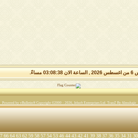
03:08:3 مساءً.
Powered by vBulletin® Copyright ©2000 - 2026, Jelsoft Enterprises Ltd.
TranZ By Almuhajir
7
66
64
63
62
59
58
57
54
53
46
44
43
42
41
39
38
37
36
35
34
31
30