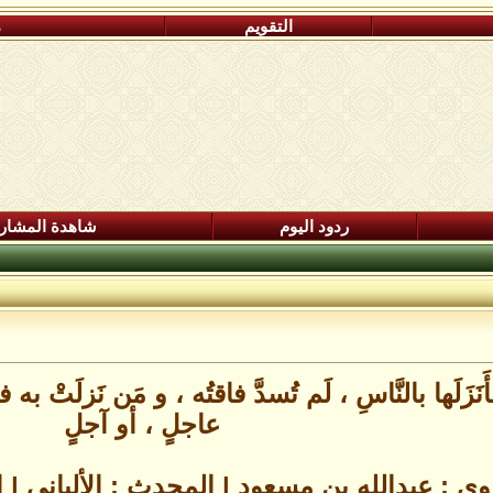
التقويم
م
ردود اليوم
شاهدة المشار
َنَزَلَها بالنَّاسِ ، لَم تُسدَّ فاقتُه ، و مَن نَزلَتْ به
عاجلٍ ، أو آجلٍ
وي : عبدالله بن مسعود | المحدث : الألباني |